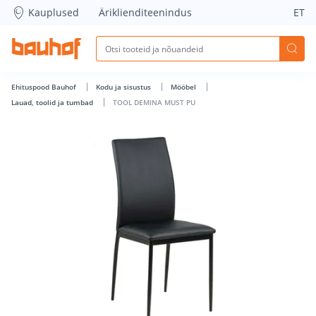
TOOL DEMINA MUST PU - Bauhof has loaded
Kauplused
Äriklienditeenindus
ET
Ehituspood Bauhof
Kodu ja sisustus
Mööbel
Lauad, toolid ja tumbad
TOOL DEMINA MUST PU