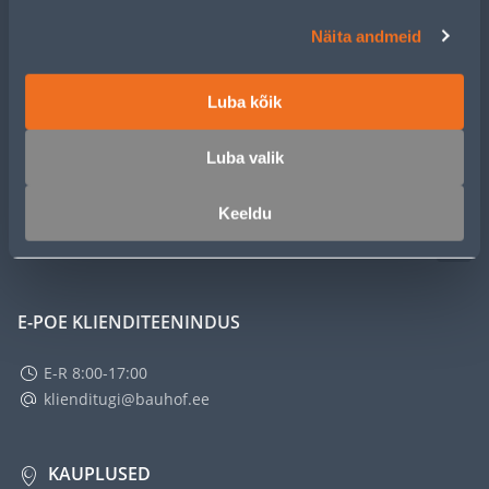
Näita andmeid
KLIENDITEENINDUS
Luba kõik
TEENUSED
Luba valik
MEISTRIKLUBI
Keeldu
ETTEVÕTTEST
E-POE KLIENDITEENINDUS
E-R 8:00-17:00
klienditugi@bauhof.ee
KAUPLUSED