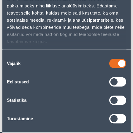
kasutades meie võimsat otsingufunktsiooni, et leida
pakkumiseks ning liikluse analüüsimiseks. Edastame
veelgi meelepärasemad valikuid. Head ostlemist!
teavet selle kohta, kuidas meie saiti kasutate, ka oma
sotsiaalse meedia, reklaami- ja analüüsipartneritele, kes
• 14-päevane tagastusõigus.
võivad seda kombineerida muu teabega, mida olete neile
• HANKIJA LAOST TELLITAV TOODE
esitanud või mida nad on kogunud teiepoolse teenuste
kasutamise käigus.
Tarne pole võimalik
Nõusoleku
Vajalik
valik
Kirjeldus
Eelistused
Spetsifikatsioon
Statistika
Transport
Turustamine