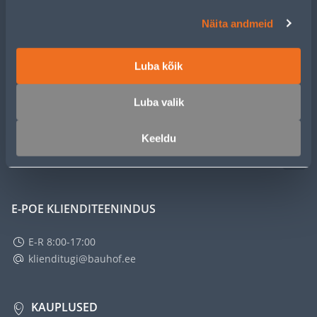
Näita andmeid
KLIENDITEENINDUS
Luba kõik
TEENUSED
Luba valik
MEISTRIKLUBI
Keeldu
ETTEVÕTTEST
E-POE KLIENDITEENINDUS
E-R 8:00-17:00
klienditugi@bauhof.ee
KAUPLUSED