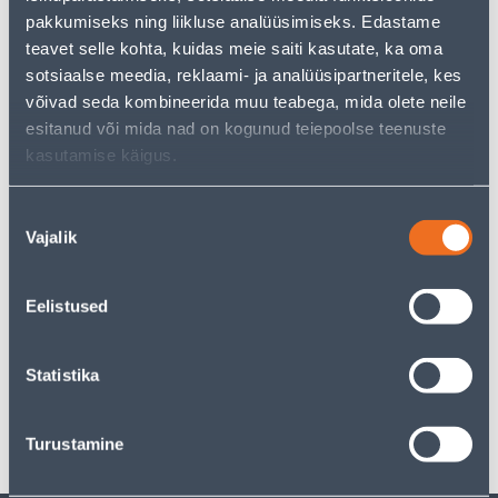
kasutades meie võimsat otsingufunktsiooni, et leida
pakkumiseks ning liikluse analüüsimiseks. Edastame
veelgi meelepärasemad valikuid. Head ostlemist!
teavet selle kohta, kuidas meie saiti kasutate, ka oma
sotsiaalse meedia, reklaami- ja analüüsipartneritele, kes
• 14-päevane tagastusõigus.
võivad seda kombineerida muu teabega, mida olete neile
• HANKIJA LAOST TELLITAV TOODE
esitanud või mida nad on kogunud teiepoolse teenuste
kasutamise käigus.
Tarne pole võimalik
Nõusoleku
Vajalik
valik
Kirjeldus
Eelistused
Spetsifikatsioon
Statistika
Transport
Turustamine