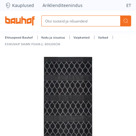
ESIKUVAIP DAWN FOAM-2, 80X200CM - Bauhof has loaded
Kauplused
Äriklienditeenindus
ET
Ehituspood Bauhof
Kodu ja sisustus
Vaipkatted
Vaibad
ESIKUVAIP DAWN FOAM-2, 80X200CM