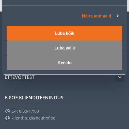
Näita andmeid
KLIENDITEENINDUS
Luba kõik
TEENUSED
Luba valik
MEISTRIKLUBI
Keeldu
ETTEVÕTTEST
E-POE KLIENDITEENINDUS
E-R 8:00-17:00
klienditugi@bauhof.ee