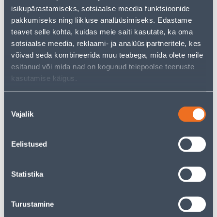
Teie ostlemisrõõm ei pea aga siin lõppema - oma
isikupärastamiseks, sotsiaalse meedia funktsioonide
uurimistööd saate jätkata, naastes
avalehele
või
pakkumiseks ning liikluse analüüsimiseks. Edastame
kasutades meie võimsat otsingufunktsiooni, et leida
veelgi meelepärasemad valikuid. Head ostlemist!
teavet selle kohta, kuidas meie saiti kasutate, ka oma
sotsiaalse meedia, reklaami- ja analüüsipartneritele, kes
võivad seda kombineerida muu teabega, mida olete neile
• 14-päevane tagastusõigus.
esitanud või mida nad on kogunud teiepoolse teenuste
• HANKIJA LAOST TELLITAV TOODE
kasutamise käigus.
Tarne pole võimalik
Nõusoleku
Vajalik
valik
Eelistused
Kirjeldus
Statistika
Spetsifikatsioon
Transport
Turustamine