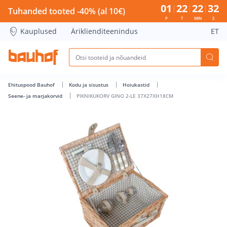
PIKNIKUKORV GINO 2-LE 37X27XH18CM - Bauhof has loaded
01
22
22
32
Tuhanded tooted -40% (al 10€)
P
T
MIN
S
Kauplused
Äriklienditeenindus
ET
Ehituspood Bauhof
Kodu ja sisustus
Hoiukastid
Seene- ja marjakorvid
PIKNIKUKORV GINO 2-LE 37X27XH18CM