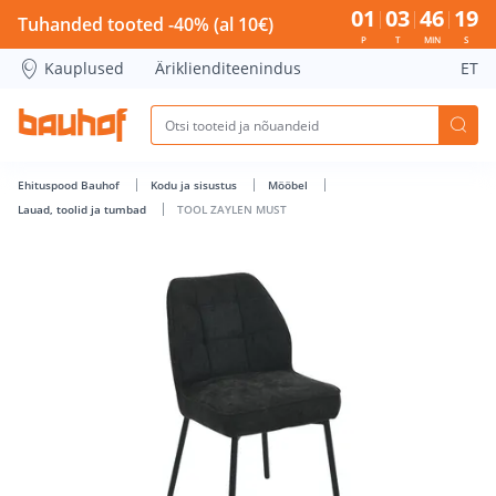
TOOL ZAYLEN MUST - Bauhof has loaded
01
03
46
19
Tuhanded tooted -40% (al 10€)
P
T
MIN
S
Kauplused
Äriklienditeenindus
ET
Ehituspood Bauhof
Kodu ja sisustus
Mööbel
Lauad, toolid ja tumbad
TOOL ZAYLEN MUST