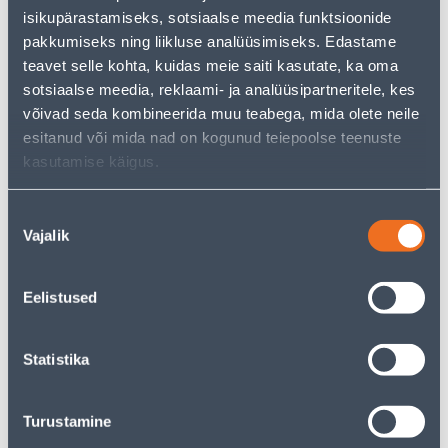
Teie ostlemisrõõm ei pea aga siin lõppema - oma
isikupärastamiseks, sotsiaalse meedia funktsioonide
uurimistööd saate jätkata, naastes
avalehele
või
pakkumiseks ning liikluse analüüsimiseks. Edastame
kasutades meie võimsat otsingufunktsiooni, et leida
veelgi meelepärasemad valikuid. Head ostlemist!
teavet selle kohta, kuidas meie saiti kasutate, ka oma
sotsiaalse meedia, reklaami- ja analüüsipartneritele, kes
võivad seda kombineerida muu teabega, mida olete neile
• 14-päevane tagastusõigus.
esitanud või mida nad on kogunud teiepoolse teenuste
• HANKIJA LAOST TELLITAV TOODE
kasutamise käigus.
Tarne pole võimalik
Nõusoleku
Vajalik
valik
Eelistused
Kirjeldus
Statistika
Spetsifikatsioon
Transport
Turustamine