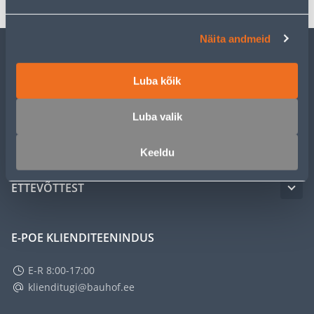
Näita andmeid
KLIENDITEENINDUS
Luba kõik
TEENUSED
Luba valik
MEISTRIKLUBI
Keeldu
ETTEVÕTTEST
E-POE KLIENDITEENINDUS
E-R 8:00-17:00
klienditugi@bauhof.ee