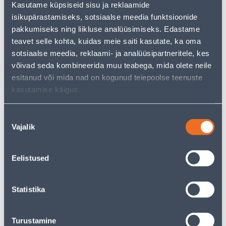
Kasutame küpsiseid sisu ja reklaamide
pakkuda!
isikupärastamiseks, sotsiaalse meedia funktsioonide
Teie ostlemisrõõm ei pea aga siin lõppema - oma
uurimistööd saate jätkata, naastes
avalehele
või
pakkumiseks ning liikluse analüüsimiseks. Edastame
kasutades meie võimsat otsingufunktsiooni, et leida
teavet selle kohta, kuidas meie saiti kasutate, ka oma
veelgi meelepärasemad valikuid. Head ostlemist!
sotsiaalse meedia, reklaami- ja analüüsipartneritele, kes
võivad seda kombineerida muu teabega, mida olete neile
esitanud või mida nad on kogunud teiepoolse teenuste
• 14-päevane tagastusõigus.
kasutamise käigus.
• HANKIJA LAOST TELLITAV TOODE
Nõusoleku
Tarne pole võimalik
Vajalik
valik
Eelistused
Kirjeldus
Statistika
Spetsifikatsioon
Turustamine