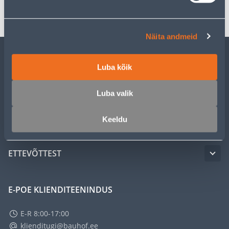
Transport
Näita andmeid
KLIENDITEENINDUS
Luba kõik
Luba valik
TEENUSED
Keeldu
MEISTRIKLUBI
ETTEVÕTTEST
E-POE KLIENDITEENINDUS
E-R 8:00-17:00
klienditugi@bauhof.ee