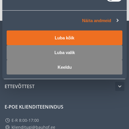
Transport
Näita andmeid
KLIENDITEENINDUS
Luba kõik
Luba valik
TEENUSED
Keeldu
MEISTRIKLUBI
ETTEVÕTTEST
E-POE KLIENDITEENINDUS
E-R 8:00-17:00
klienditugi@bauhof.ee