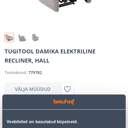
TUGITOOL DAMIKA ELEKTRILINE
RECLINER, HALL
Tootekood:
779782
VÄLJA MÜÜDUD
Vabandame, kuid teavitame teid, et soovitud toode on
hetkel suure nõudluse tõttu ajutiselt otsas. Siiski
pakume suurepäraseid alternatiive samast
Veebilehel on kasutatud küpsiseid.
tootekategooriast
, mis võivad teile sama palju rõõmu