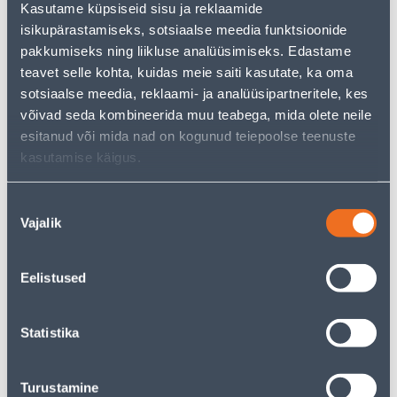
Kasutame küpsiseid sisu ja reklaamide
pakkuda!
isikupärastamiseks, sotsiaalse meedia funktsioonide
Teie ostlemisrõõm ei pea aga siin lõppema - oma
uurimistööd saate jätkata, naastes
avalehele
või
pakkumiseks ning liikluse analüüsimiseks. Edastame
kasutades meie võimsat otsingufunktsiooni, et leida
teavet selle kohta, kuidas meie saiti kasutate, ka oma
veelgi meelepärasemad valikuid. Head ostlemist!
sotsiaalse meedia, reklaami- ja analüüsipartneritele, kes
võivad seda kombineerida muu teabega, mida olete neile
esitanud või mida nad on kogunud teiepoolse teenuste
• 14-päevane tagastusõigus.
kasutamise käigus.
• HANKIJA LAOST TELLITAV TOODE
Nõusoleku
Tarne pole võimalik
Vajalik
valik
Eelistused
Kirjeldus
Statistika
Spetsifikatsioon
Turustamine