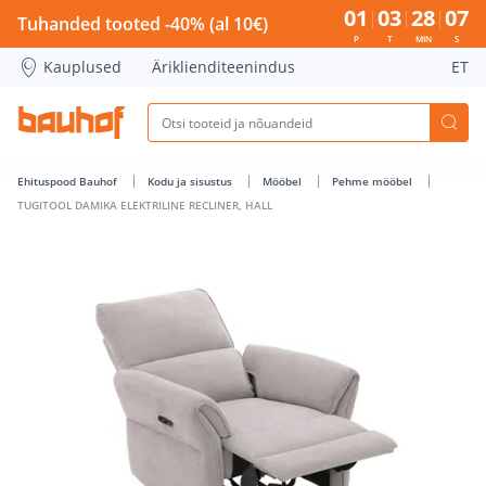
TUGITOOL DAMIKA ELEKTRILINE RECLINER, HALL - Bauhof ha
01
03
28
07
Tuhanded tooted -40% (al 10€)
P
T
MIN
S
Kauplused
Äriklienditeenindus
ET
Ehituspood Bauhof
Kodu ja sisustus
Mööbel
Pehme mööbel
TUGITOOL DAMIKA ELEKTRILINE RECLINER, HALL