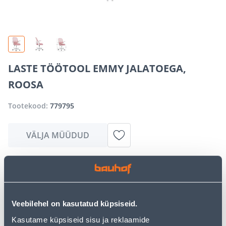
LASTE TÖÖTOOL EMMY JALATOEGA,
ROOSA
Tootekood:
779795
VÄLJA MÜÜDUD
Vabandame, kuid teavitame teid, et soovitud toode on
hetkel suure nõudluse tõttu ajutiselt otsas. Siiski
pakume suurepäraseid alternatiive samast
tootekategooriast
, mis võivad teile sama palju rõõmu
Veebilehel on kasutatud küpsiseid.
pakkuda!
Kasutame küpsiseid sisu ja reklaamide
Teie ostlemisrõõm ei pea aga siin lõppema - oma