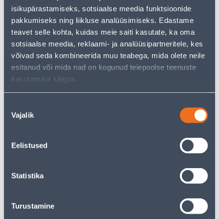
Teie ostlemisrõõm ei pea aga siin lõppema - oma
isikupärastamiseks, sotsiaalse meedia funktsioonide
uurimistööd saate jätkata, naastes
avalehele
või
pakkumiseks ning liikluse analüüsimiseks. Edastame
kasutades meie võimsat otsingufunktsiooni, et leida
veelgi meelepärasemad valikuid. Head ostlemist!
teavet selle kohta, kuidas meie saiti kasutate, ka oma
sotsiaalse meedia, reklaami- ja analüüsipartneritele, kes
võivad seda kombineerida muu teabega, mida olete neile
• 14-päevane tagastusõigus.
esitanud või mida nad on kogunud teiepoolse teenuste
• HANKIJA LAOST TELLITAV TOODE
kasutamise käigus.
Tarne pole võimalik
Nõusoleku
Vajalik
valik
Eelistused
Kirjeldus
Statistika
Spetsifikatsioon
Transport
Turustamine