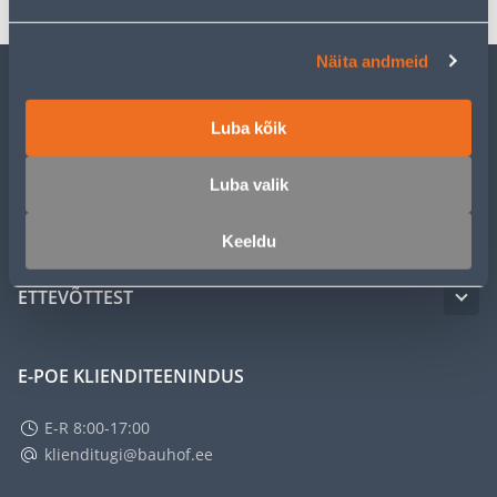
Näita andmeid
KLIENDITEENINDUS
Luba kõik
TEENUSED
Luba valik
MEISTRIKLUBI
Keeldu
ETTEVÕTTEST
E-POE KLIENDITEENINDUS
E-R 8:00-17:00
klienditugi@bauhof.ee