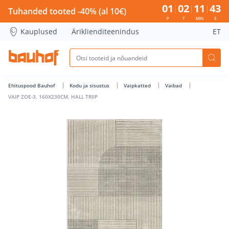
VAIP ZOE-3, 160X230CM, HALL TRIIP - Bauhof has loaded
01
02
11
43
Tuhanded tooted -40% (al 10€)
P
T
MIN
S
Kauplused
Äriklienditeenindus
ET
Ehituspood Bauhof
Kodu ja sisustus
Vaipkatted
Vaibad
VAIP ZOE-3, 160X230CM, HALL TRIIP