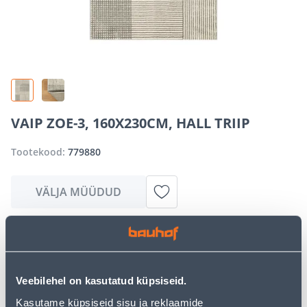
VAIP ZOE-3, 160X230CM, HALL TRIIP
Tootekood:
779880
VÄLJA MÜÜDUD
Vabandame, kuid teavitame teid, et soovitud toode on
hetkel suure nõudluse tõttu ajutiselt otsas. Siiski
pakume suurepäraseid alternatiive samast
Veebilehel on kasutatud küpsiseid.
tootekategooriast
, mis võivad teile sama palju rõõmu
pakkuda!
Kasutame küpsiseid sisu ja reklaamide