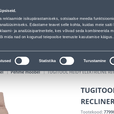
of has loaded
02
01
54
26
Tuhanded tooted -40% (al 10€)
P
T
MIN
S
üpsiseid.
ndus
Teenused
Karjäärileht
a reklaamide isikupärastamiseks, sotsiaalse meedia funktsiooni
analüüsimiseks. Edastame teavet selle kohta, kuidas meie saiti 
klaami- ja analüüsipartneritele, kes võivad seda kombineerida 
OTSI
Logi
 või mida nad on kogunud teiepoolse teenuste kasutamise käigus.
KATALOOGID
TÖÖRIISTALAENUTUS
J
stused
Statistika
Turustamine
el
Pehme mööbel
TUGITOOL HEIDY ELEKTRILINE R
TUGITOOL
RECLINE
Tootekood:
7799