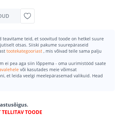
DUD
teavitame teid, et soovitud toode on hetkel suure
jutiselt otsas. Siiski pakume suurepäraseid
mast
tootekategooriast
, mis võivad teile sama palju
õm ei pea aga siin lõppema - oma uurimistööd saate
avalehele
või kasutades meie võimsat
ni, et leida veelgi meelepärasemad valikuid. Head
gastusõigus.
T TELLITAV TOODE