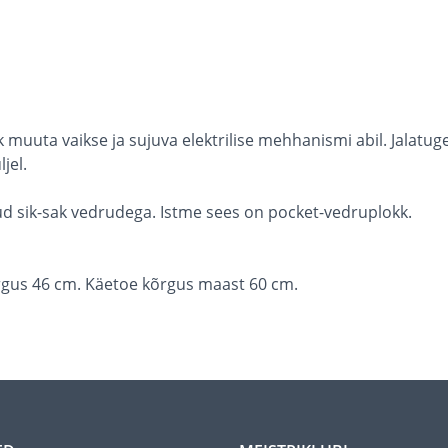
 muuta vaikse ja sujuva elektrilise mehhanismi abil. Jalatuge t
jel.
atud sik-sak vedrudega. Istme sees on pocket-vedruplokk.
õrgus 46 cm. Käetoe kõrgus maast 60 cm.