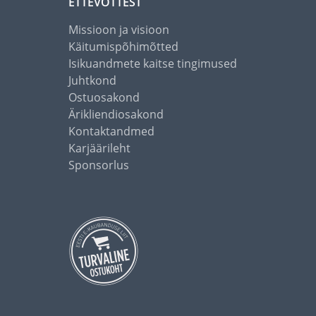
ETTEVÕTTEST
Missioon ja visioon
Käitumispõhimõtted
Isikuandmete kaitse tingimused
Juhtkond
Ostuosakond
Ärikliendiosakond
Kontaktandmed
Karjäärileht
Sponsorlus