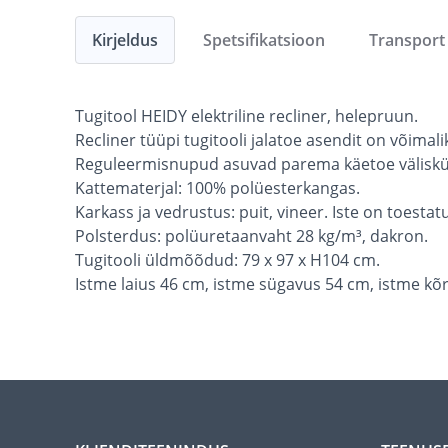
Kirjeldus
Spetsifikatsioon
Transport
Tugitool HEIDY elektriline recliner, helepruun.
Recliner tüüpi tugitooli jalatoe asendit on võimalik
Reguleermisnupud asuvad parema käetoe väliskül
Kattematerjal: 100% polüesterkangas.
Karkass ja vedrustus: puit, vineer. Iste on toest
Polsterdus: polüuretaanvaht 28 kg/m³, dakron.
Tugitooli üldmõõdud: 79 x 97 x H104 cm.
Istme laius 46 cm, istme sügavus 54 cm, istme k