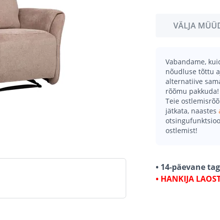
VÄLJA MÜÜ
Vabandame, kuid 
nõudluse tõttu a
alternatiive sa
rõõmu pakkuda!
Teie ostlemisrõ
jätkata, naastes
otsingufunktsioo
ostlemist!
• 14-päevane ta
• HANKIJA LAOS