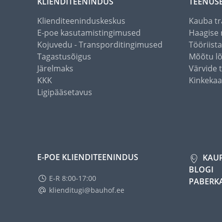
KLIENDITEENINDUS
TEENUS
Klienditeeninduskeskus
Kauba tr
E-poe kasutamistingimused
Haagise 
Kojuvedu - Transporditingimused
Tööriist
Tagastusõigus
Mõõtu l
Järelmaks
Värvide 
KKK
Kinkekaa
Ligipääsetavus
E-POE KLIENDITEENINDUS
KAU
BLOGI
E-R 8:00-17:00
PABERK
klienditugi@bauhof.ee