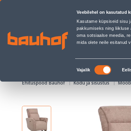
TUGITOOL HEIDY ELEKTRILINE RECLINER, HELEPRUUN - Bauh
Veebilehel on kasutatud k
Kauplused
Äriklienditeenindus
Klienditeeni
Kasutame küpsiseid sisu j
pakkumiseks ning liikluse 
oma sotsiaalse meedia, re
mida olete neile esitanud
TOOTED
KAMPAANIAD
Nõusoleku
Vajalik
Eeli
valik
Ehituspood Bauhof
Kodu ja sisustus
Mööb