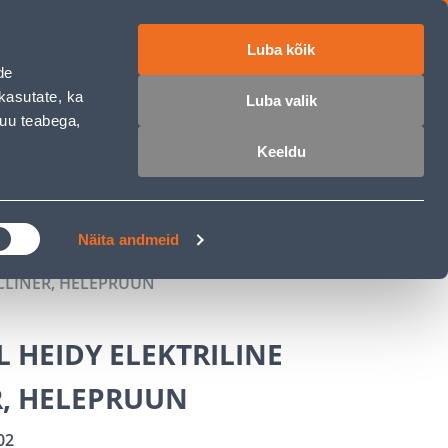
Luba kõik
ET
RU
EN
de
kasutate, ka
Luba valik
muu teabega,
 sisse
Ostunimekiri
Ostukorv
Keeldu
ÄRELMAKS
MEISTRIKLUBI
BLOGI
Näita andmeid
ECLINER, HELEPRUUN
 HEIDY ELEKTRILINE
R, HELEPRUUN
02