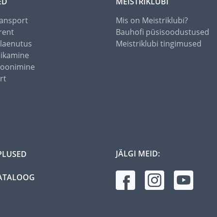
ED
MEISTRIKLUBI
ansport
Mis on Meistriklubi?
rent
Bauhofi püsisoodustused
alaenutus
Meistriklubi tingimused
õikamine
toonimine
rt
JÄLGI MEID:
PLUSED
ATALOOG