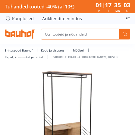
ESIKURIIUL DIMITRA 100X40XH160CM, RUSTIK - Bauhof has 
01
17
35
03
Tuhanded tooted -40% (al 10€)
P
T
MIN
S
Kauplused
Äriklienditeenindus
ET
Ehituspood Bauhof
Kodu ja sisustus
Mööbel
Kapid, kummutid ja riiulid
ESIKURIIUL DIMITRA 100X40XH160CM, RUSTIK