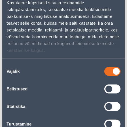
Kasutame küpsiseid sisu ja reklaamide
pakkuda!
isikupärastamiseks, sotsiaalse meedia funktsioonide
Teie ostlemisrõõm ei pea aga siin lõppema - oma
uurimistööd saate jätkata, naastes
avalehele
või
pakkumiseks ning liikluse analüüsimiseks. Edastame
kasutades meie võimsat otsingufunktsiooni, et leida
teavet selle kohta, kuidas meie saiti kasutate, ka oma
veelgi meelepärasemad valikuid. Head ostlemist!
sotsiaalse meedia, reklaami- ja analüüsipartneritele, kes
võivad seda kombineerida muu teabega, mida olete neile
esitanud või mida nad on kogunud teiepoolse teenuste
• 14-päevane tagastusõigus.
kasutamise käigus.
• HANKIJA LAOST TELLITAV TOODE
Nõusoleku
Tarne pole võimalik
Vajalik
valik
Eelistused
Kirjeldus
Statistika
Spetsifikatsioon
Turustamine