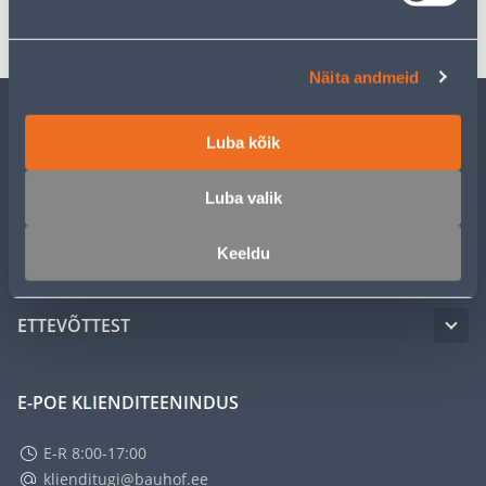
Transport
Näita andmeid
KLIENDITEENINDUS
Luba kõik
Luba valik
TEENUSED
Keeldu
MEISTRIKLUBI
ETTEVÕTTEST
E-POE KLIENDITEENINDUS
E-R 8:00-17:00
klienditugi@bauhof.ee