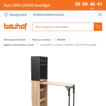
BAARIRIIUL LAUAGA HANNES, RUSTIK MELAMIIN - Bauhof ha
00
09
46
41
Kuni 20% LISAKS koodiga!
P
T
MIN
S
Kauplused
Äriklienditeenindus
ET
Ehituspood Bauhof
Kodu ja sisustus
Mööbel
Kapid, kummutid ja riiulid
BAARIRIIUL LAUAGA HANNES, RUSTIK MELAMIIN