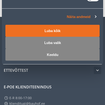
Transport
Näita andmeid
KLIENDITEENINDUS
Luba kõik
Luba valik
TEENUSED
Keeldu
MEISTRIKLUBI
ETTEVÕTTEST
E-POE KLIENDITEENINDUS
E-R 8:00-17:00
klienditugi@bauhof.ee