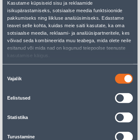
Kasutame küpsiseid sisu ja reklaamide
pakkuda!
isikupärastamiseks, sotsiaalse meedia funktsioonide
Teie ostlemisrõõm ei pea aga siin lõppema - oma
uurimistööd saate jätkata, naastes
avalehele
või
pakkumiseks ning liikluse analüüsimiseks. Edastame
kasutades meie võimsat otsingufunktsiooni, et leida
teavet selle kohta, kuidas meie saiti kasutate, ka oma
veelgi meelepärasemad valikuid. Head ostlemist!
sotsiaalse meedia, reklaami- ja analüüsipartneritele, kes
võivad seda kombineerida muu teabega, mida olete neile
esitanud või mida nad on kogunud teiepoolse teenuste
• 14-päevane tagastusõigus.
kasutamise käigus.
• HANKIJA LAOST TELLITAV TOODE
Nõusoleku
Tarne pole võimalik
Vajalik
valik
Eelistused
Kirjeldus
Statistika
Spetsifikatsioon
Turustamine