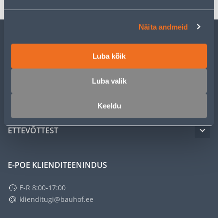
Näita andmeid
KLIENDITEENINDUS
Luba kõik
TEENUSED
Luba valik
MEISTRIKLUBI
Keeldu
ETTEVÕTTEST
E-POE KLIENDITEENINDUS
E-R 8:00-17:00
klienditugi@bauhof.ee