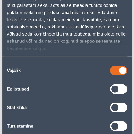
Teie ostlemisrõõm ei pea aga siin lõppema - oma
isikupärastamiseks, sotsiaalse meedia funktsioonide
uurimistööd saate jätkata, naastes
avalehele
või
pakkumiseks ning liikluse analüüsimiseks. Edastame
kasutades meie võimsat otsingufunktsiooni, et leida
veelgi meelepärasemad valikuid. Head ostlemist!
teavet selle kohta, kuidas meie saiti kasutate, ka oma
sotsiaalse meedia, reklaami- ja analüüsipartneritele, kes
võivad seda kombineerida muu teabega, mida olete neile
• 14-päevane tagastusõigus.
esitanud või mida nad on kogunud teiepoolse teenuste
• HANKIJA LAOST TELLITAV TOODE
kasutamise käigus.
Tarne pole võimalik
Nõusoleku
Vajalik
valik
Eelistused
Kirjeldus
Statistika
Spetsifikatsioon
Transport
Turustamine