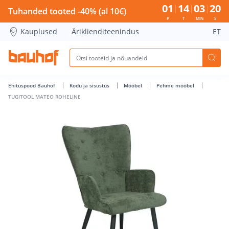
TUGITOOL MATEO ROHELINE - Bauhof has loaded
01
14
03
20
Tuhanded tooted -40% (al 10€)
P
T
MIN
S
Kauplused
Äriklienditeenindus
ET
Ehituspood Bauhof
Kodu ja sisustus
Mööbel
Pehme mööbel
TUGITOOL MATEO ROHELINE