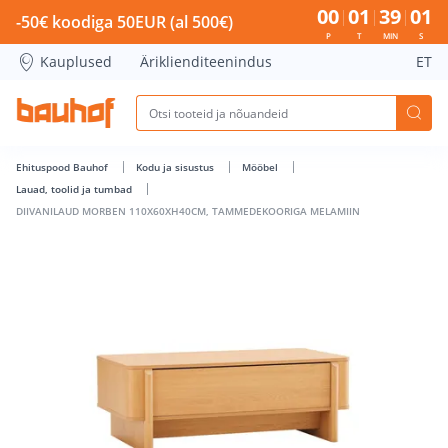
DIIVANILAUD MORBEN 110X60XH40CM, TAMMEDEKOORIGA ME
00
01
39
01
-50€ koodiga 50EUR (al 500€)
P
T
MIN
S
Kauplused
Äriklienditeenindus
ET
Ehituspood Bauhof
Kodu ja sisustus
Mööbel
Lauad, toolid ja tumbad
DIIVANILAUD MORBEN 110X60XH40CM, TAMMEDEKOORIGA MELAMIIN