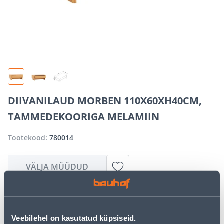
DIIVANILAUD MORBEN 110X60XH40CM,
TAMMEDEKOORIGA MELAMIIN
Tootekood:
780014
VÄLJA MÜÜDUD
Vabandame, kuid teavitame teid, et soovitud toode on
hetkel suure nõudluse tõttu ajutiselt otsas. Siiski
Veebilehel on kasutatud küpsiseid.
pakume suurepäraseid alternatiive samast