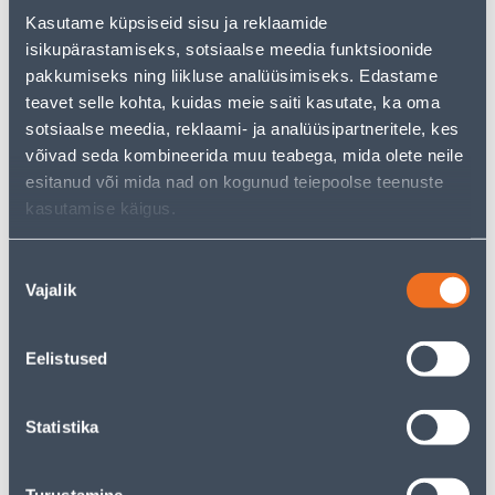
tootekategooriast
, mis võivad teile sama palju rõõmu
Kasutame küpsiseid sisu ja reklaamide
pakkuda!
isikupärastamiseks, sotsiaalse meedia funktsioonide
Teie ostlemisrõõm ei pea aga siin lõppema - oma
pakkumiseks ning liikluse analüüsimiseks. Edastame
uurimistööd saate jätkata, naastes
avalehele
või
teavet selle kohta, kuidas meie saiti kasutate, ka oma
kasutades meie võimsat otsingufunktsiooni, et leida
sotsiaalse meedia, reklaami- ja analüüsipartneritele, kes
veelgi meelepärasemad valikuid. Head ostlemist!
võivad seda kombineerida muu teabega, mida olete neile
esitanud või mida nad on kogunud teiepoolse teenuste
• 14-päevane tagastusõigus.
kasutamise käigus.
• HANKIJA LAOST TELLITAV TOODE
Nõusoleku
Vajalik
valik
Tarne pole võimalik
Eelistused
Kirjeldus
Statistika
Spetsifikatsioon