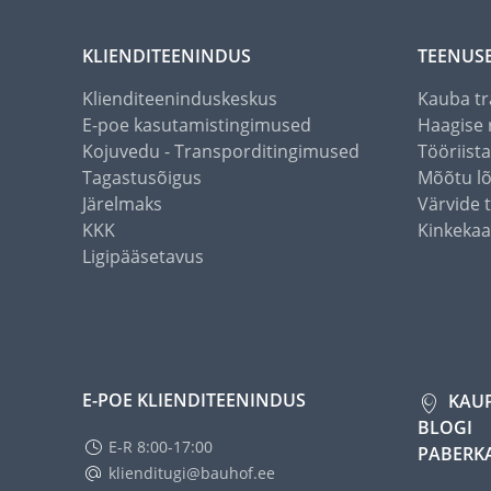
KLIENDITEENINDUS
TEENUS
Klienditeeninduskeskus
Kauba tr
E-poe kasutamistingimused
Haagise 
Kojuvedu - Transporditingimused
Tööriist
Tagastusõigus
Mõõtu l
Järelmaks
Värvide 
KKK
Kinkekaa
Ligipääsetavus
E-POE KLIENDITEENINDUS
KAU
BLOGI
E-R 8:00-17:00
PABERK
klienditugi@bauhof.ee