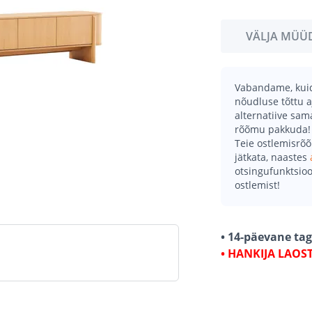
VÄLJA MÜÜ
Vabandame, kuid 
nõudluse tõttu a
alternatiive sa
rõõmu pakkuda!
Teie ostlemisrõ
jätkata, naastes
otsingufunktsioo
ostlemist!
• 14-päevane ta
• HANKIJA LAOS