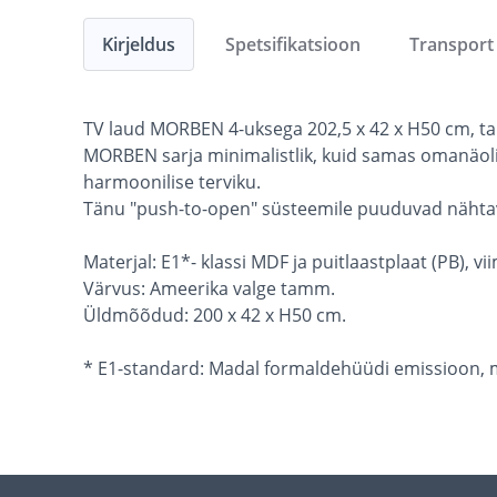
Kirjeldus
Spetsifikatsioon
Transport
TV laud MORBEN 4-uksega 202,5 x 42 x H50 cm, 
MORBEN sarja minimalistlik, kuid samas omanäoli
harmoonilise terviku.
Tänu "push-to-open" süsteemile puuduvad nähtav
Materjal: E1*- klassi MDF ja puitlaastplaat (PB), 
Värvus: Ameerika valge tamm.
Üldmõõdud: 200 x 42 x H50 cm.
* E1-standard: Madal formaldehüüdi emissioon, mat