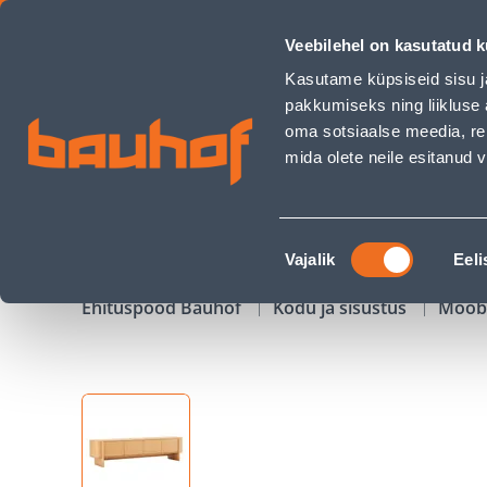
TV LAUD MORBEN 202,5X42XH50CM, TAMMEDEKOORIGA MELA
Veebilehel on kasutatud k
Kauplused
Äriklienditeenindus
Klienditeeni
Kasutame küpsiseid sisu j
pakkumiseks ning liikluse 
oma sotsiaalse meedia, re
mida olete neile esitanud
TOOTED
KAMPAANIAD
Nõusoleku
Vajalik
Eeli
valik
Ehituspood Bauhof
Kodu ja sisustus
Mööb