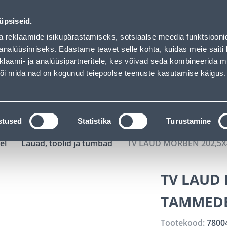
MIIN - Bauhof has loaded
01
11
30
45
Tuhanded tooted -40% (al 10€)
P
T
MIN
S
üpsiseid.
ndus
Teenused
Karjäärileht
a reklaamide isikupärastamiseks, sotsiaalse meedia funktsiooni
analüüsimiseks. Edastame teavet selle kohta, kuidas meie saiti 
klaami- ja analüüsipartneritele, kes võivad seda kombineerida 
OTSI
Logi
 või mida nad on kogunud teiepoolse teenuste kasutamise käigus.
KATALOOGID
TÖÖRIISTALAENUTUS
J
stused
Statistika
Turustamine
el
Lauad, toolid ja tumbad
TV LAUD MORBEN 202,5
TV LAUD
TAMMEDE
Tootekood:
7800