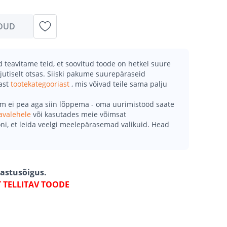
DUD
teavitame teid, et soovitud toode on hetkel suure
jutiselt otsas. Siiski pakume suurepäraseid
mast
tootekategooriast
, mis võivad teile sama palju
õm ei pea aga siin lõppema - oma uurimistööd saate
avalehele
või kasutades meie võimsat
ni, et leida veelgi meelepärasemad valikuid. Head
gastusõigus.
T TELLITAV TOODE