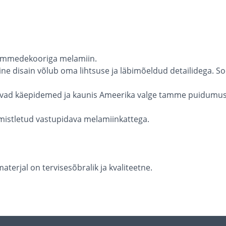
tammedekooriga melamiin.
ne disain võlub oma lihtsuse ja läbimõeldud detailidega. 
ad käepidemed ja kaunis Ameerika valge tamme puidumuster
viimistletud vastupidava melamiinkattega.
erjal on tervisesõbralik ja kvaliteetne.