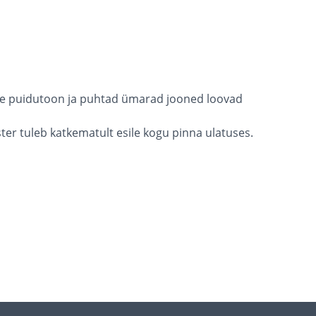
Soe puidutoon ja puhtad ümarad jooned loovad
 tuleb katkematult esile kogu pinna ulatuses.