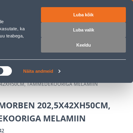
Luba kõik
ET
RU
EN
de
kasutate, ka
Luba valik
muu teabega,
 sisse
Ostunimekiri
Ostukorv
Keeldu
ÄRELMAKS
MEISTRIKLUBI
BLOGI
Näita andmeid
X42XH50CM, TAMMEDEKOORIGA MELAMIIN
 MORBEN 202,5X42XH50CM,
KOORIGA MELAMIIN
42