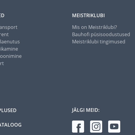
ED
MEISTRIKLUBI
ansport
Mis on Meistriklubi?
rent
Bauhofi püsisoodustused
alaenutus
Meistriklubi tingimused
õikamine
toonimine
rt
JÄLGI MEID:
PLUSED
ATALOOG