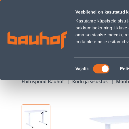
TÖÖLAUD ERGO FIT 1-MOOTORIGA 120X60XH71.5-116CM, VAL
Veebilehel on kasutatud k
Kauplused
Äriklienditeenindus
Klienditeeni
Kasutame küpsiseid sisu j
pakkumiseks ning liikluse 
oma sotsiaalse meedia, re
mida olete neile esitanud
TOOTED
KAMPAANIAD
Nõusoleku
Vajalik
Eeli
valik
Ehituspood Bauhof
Kodu ja sisustus
Mööb