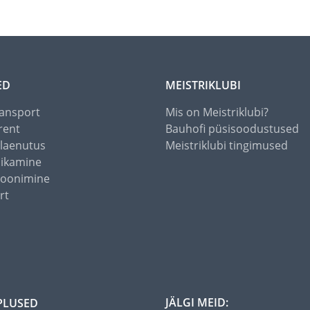
ED
MEISTRIKLUBI
ansport
Mis on Meistriklubi?
rent
Bauhofi püsisoodustused
alaenutus
Meistriklubi tingimused
õikamine
toonimine
rt
JÄLGI MEID:
PLUSED