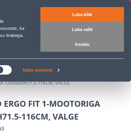
Luba kõik
ET
RU
EN
de
kasutate, ka
Luba valik
muu teabega,
 sisse
Ostunimekiri
Ostukorv
Keeldu
ÄRELMAKS
MEISTRIKLUBI
BLOGI
Näita andmeid
 120X60XH71.5-116CM, VALGE
 ERGO FIT 1-MOOTORIGA
71.5-116CM, VALGE
53