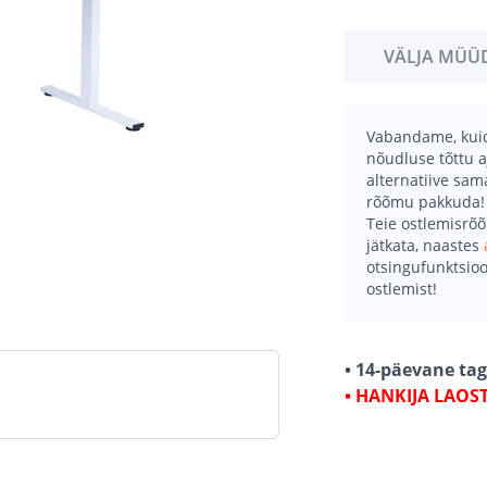
VÄLJA MÜÜ
Vabandame, kuid 
nõudluse tõttu a
alternatiive sa
rõõmu pakkuda!
Teie ostlemisrõ
jätkata, naastes
otsingufunktsioo
ostlemist!
• 14-päevane ta
• HANKIJA LAOS