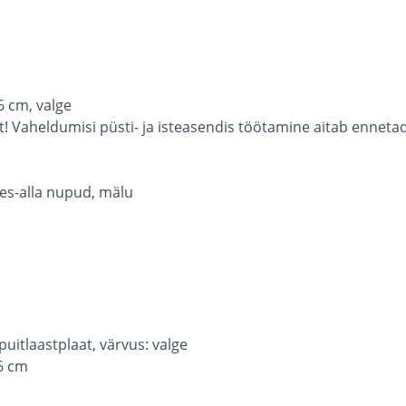
6 cm, valge
aheldumisi püsti- ja isteasendis töötamine aitab ennetada k
les-alla nupud, mälu
uitlaastplaat, värvus: valge
6 cm