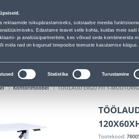
GE - Bauhof has loaded
02
02
46
53
Tuhanded tooted -40% (al 10€)
P
T
MIN
S
üpsiseid.
ndus
Teenused
Karjäärileht
a reklaamide isikupärastamiseks, sotsiaalse meedia funktsiooni
analüüsimiseks. Edastame teavet selle kohta, kuidas meie saiti 
klaami- ja analüüsipartneritele, kes võivad seda kombineerida 
OTSI
Logi
 või mida nad on kogunud teiepoolse teenuste kasutamise käigus.
KATALOOGID
TÖÖRIISTALAENUTUS
J
stused
Statistika
Turustamine
el
Kontorimööbel
TÖÖLAUD ERGO FIT 1-MOOTORIGA
TÖÖLAUD
120X60XH
Tootekood:
7800