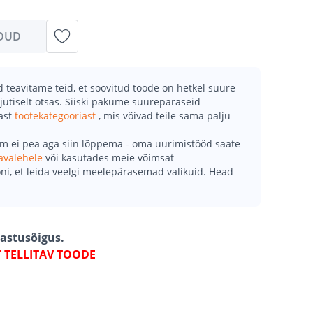
DUD
teavitame teid, et soovitud toode on hetkel suure
jutiselt otsas. Siiski pakume suurepäraseid
mast
tootekategooriast
, mis võivad teile sama palju
õm ei pea aga siin lõppema - oma uurimistööd saate
avalehele
või kasutades meie võimsat
ni, et leida veelgi meelepärasemad valikuid. Head
gastusõigus.
T TELLITAV TOODE