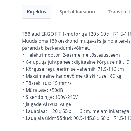
Kirjeldus
Spetsifikatsioon
Transport
Töölaud ERGO FIT 1-motoriga 120 x 60 x H71,5-11
Muuda oma töökeskkond mugavaks ja hoia tervist! V
parandab keskendumisvõimet.
* 1 elektrimootor, 2-astmeline tõstesüsteem
* 6-nupuga juhtpaneel: digitaalne kõrguse näit, ü
* Kõrguse reguleerimise vahemik: 71,5-116 cm
* Maksimaalne kandevõime täiskiirusel: 80 kg
* Tõstekiirus: 15 mm/s
* Müratase: <50dB
* Sisendpinge: 100V-240V
* Jalgade värvus: valge
* Lauaplaat: 120 x 60 x H1,6 cm, melamiinkattega p
* Lauajala üldmõõdud: 90,9-145,8 x 68 x H71,5-11