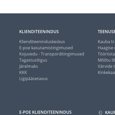
KLIENDITEENINDUS
TEENUS
Klienditeeninduskeskus
Kauba tr
E-poe kasutamistingimused
Haagise 
Kojuvedu - Transporditingimused
Tööriist
Tagastusõigus
Mõõtu l
Järelmaks
Värvide 
KKK
Kinkekaa
Ligipääsetavus
E-POE KLIENDITEENINDUS
KAU