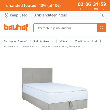
KONINENTAALVOODI LEVI 120X200CM, MADRATSIGA, TUMEBE
02
06
31
59
Tuhanded tooted -40% (al 10€)
P
T
MIN
S
Kauplused
Äriklienditeenindus
ET
Ehituspood Bauhof
Kodu ja sisustus
Mööbel
Voodid ja tarvikud
KONINENTAALVOODI LEVI 120X200CM, MADRATSIGA, TUMEBEEŽ