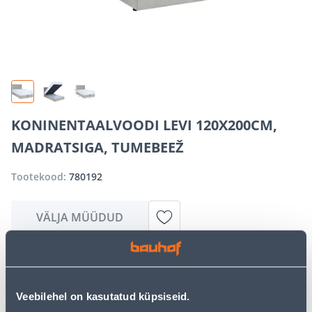
KONINENTAALVOODI LEVI 120X200CM,
MADRATSIGA, TUMEBEEŽ
Tootekood:
780192
VÄLJA MÜÜDUD
Vabandame, kuid teavitame teid, et soovitud toode on
hetkel suure nõudluse tõttu ajutiselt otsas. Siiski
pakume suurepäraseid alternatiive samast
Veebilehel on kasutatud küpsiseid.
tootekategooriast
, mis võivad teile sama palju rõõmu