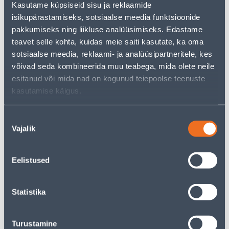
Kasutame küpsiseid sisu ja reklaamide
pakkuda!
isikupärastamiseks, sotsiaalse meedia funktsioonide
Teie ostlemisrõõm ei pea aga siin lõppema - oma
uurimistööd saate jätkata, naastes
avalehele
või
pakkumiseks ning liikluse analüüsimiseks. Edastame
kasutades meie võimsat otsingufunktsiooni, et leida
teavet selle kohta, kuidas meie saiti kasutate, ka oma
veelgi meelepärasemad valikuid. Head ostlemist!
sotsiaalse meedia, reklaami- ja analüüsipartneritele, kes
võivad seda kombineerida muu teabega, mida olete neile
esitanud või mida nad on kogunud teiepoolse teenuste
• 14-päevane tagastusõigus.
kasutamise käigus.
• HANKIJA LAOST TELLITAV TOODE
Nõusoleku
Tarne pole võimalik
Vajalik
valik
Eelistused
Kirjeldus
Statistika
Spetsifikatsioon
Turustamine