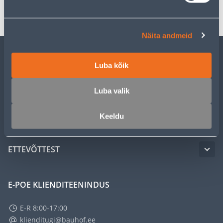
Transport
Näita andmeid
KLIENDITEENINDUS
Luba kõik
Luba valik
TEENUSED
Keeldu
MEISTRIKLUBI
ETTEVÕTTEST
E-POE KLIENDITEENINDUS
E-R 8:00-17:00
klienditugi@bauhof.ee