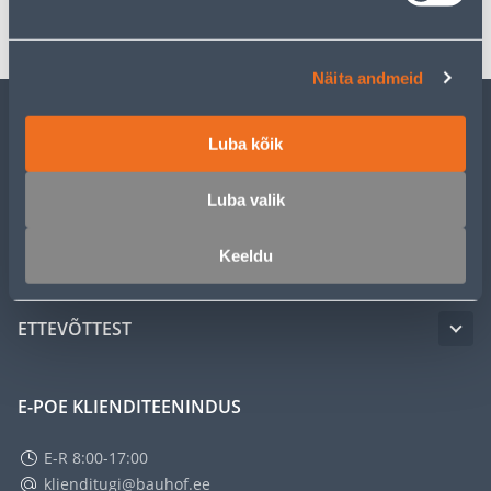
Transport
Näita andmeid
KLIENDITEENINDUS
Luba kõik
Luba valik
TEENUSED
Keeldu
MEISTRIKLUBI
ETTEVÕTTEST
E-POE KLIENDITEENINDUS
E-R 8:00-17:00
klienditugi@bauhof.ee