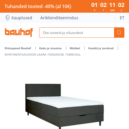
KONTINENTAALVOODI LAARA 140X200CM, TUMEHALL - Bauho
01
02
11
01
Tuhanded tooted -40% (al 10€)
P
T
MIN
S
Kauplused
Äriklienditeenindus
ET
Ehituspood Bauhof
Kodu ja sisustus
Mööbel
Voodid ja tarvikud
KONTINENTAALVOODI LAARA 140X200CM, TUMEHALL