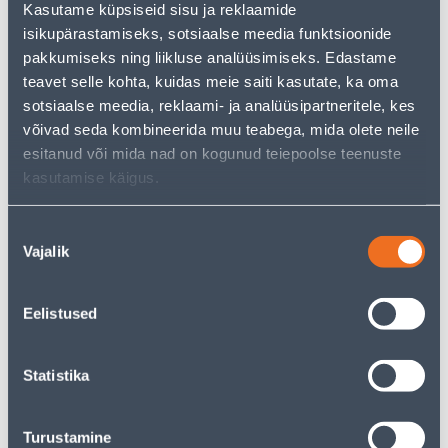
Kasutame küpsiseid sisu ja reklaamide
pakkuda!
isikupärastamiseks, sotsiaalse meedia funktsioonide
Teie ostlemisrõõm ei pea aga siin lõppema - oma
uurimistööd saate jätkata, naastes
avalehele
või
pakkumiseks ning liikluse analüüsimiseks. Edastame
kasutades meie võimsat otsingufunktsiooni, et leida
teavet selle kohta, kuidas meie saiti kasutate, ka oma
veelgi meelepärasemad valikuid. Head ostlemist!
sotsiaalse meedia, reklaami- ja analüüsipartneritele, kes
võivad seda kombineerida muu teabega, mida olete neile
esitanud või mida nad on kogunud teiepoolse teenuste
• 14-päevane tagastusõigus.
kasutamise käigus.
• HANKIJA LAOST TELLITAV TOODE
Nõusoleku
Tarne pole võimalik
Vajalik
valik
Eelistused
Kirjeldus
Statistika
Spetsifikatsioon
Turustamine