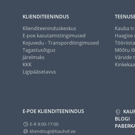
KLIENDITEENINDUS
TEENUS
Klienditeeninduskeskus
Kauba tr
E-poe kasutamistingimused
Haagise 
Kojuvedu - Transporditingimused
Tööriist
Tagastusõigus
Mõõtu l
Järelmaks
Värvide 
KKK
Kinkekaa
Ligipääsetavus
E-POE KLIENDITEENINDUS
KAU
BLOGI
E-R 8:00-17:00
PABERK
klienditugi@bauhof.ee