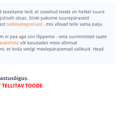
teavitame teid, et soovitud toode on hetkel suure
jutiselt otsas. Siiski pakume suurepäraseid
mast
tootekategooriast
, mis võivad teile sama palju
õm ei pea aga siin lõppema - oma uurimistööd saate
avalehele
või kasutades meie võimsat
ni, et leida veelgi meelepärasemad valikuid. Head
gastusõigus.
T TELLITAV TOODE