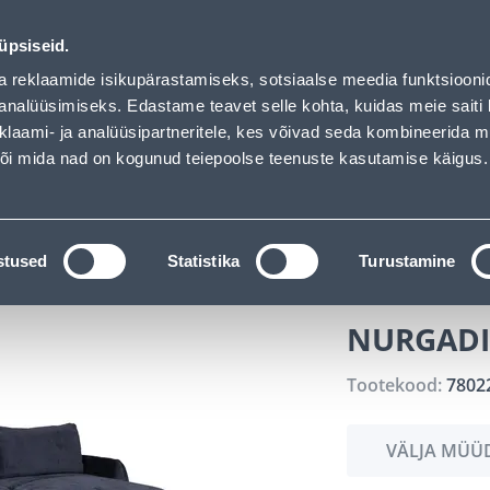
ndus
Teenused
Karjäärileht
üpsiseid.
a reklaamide isikupärastamiseks, sotsiaalse meedia funktsiooni
OTSI
Logi
analüüsimiseks. Edastame teavet selle kohta, kuidas meie saiti 
klaami- ja analüüsipartneritele, kes võivad seda kombineerida 
 või mida nad on kogunud teiepoolse teenuste kasutamise käigus.
KATALOOGID
TÖÖRIISTALAENUTUS
J
el
Pehme mööbel
NURGADIIVANVOODI CLOUD SIN
stused
Statistika
Turustamine
NURGADI
Tootekood:
7802
VÄLJA MÜÜ