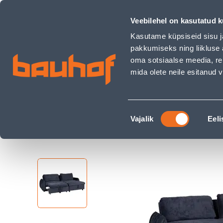
NURGADIIVANVOODI CLOUD SININE - Bauhof has loaded
Kauplused
Äriklienditeenindus
Klienditeeni
Veebilehel on kasutatud k
Kasutame küpsiseid sisu j
pakkumiseks ning liikluse 
oma sotsiaalse meedia, re
mida olete neile esitanud
TOOTED
KAMPAANIAD
Nõusoleku
Ehituspood Bauhof
Kodu ja sisustus
Mööb
Vajalik
Eeli
valik