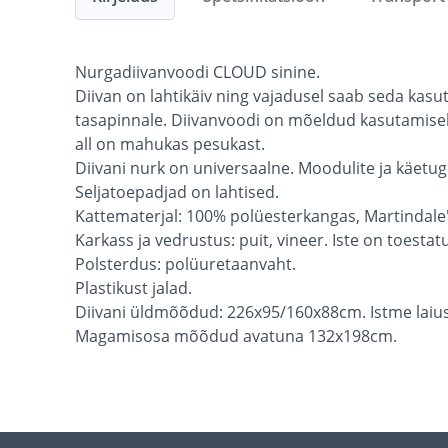
Nurgadiivanvoodi CLOUD sinine.
Diivan on lahtikäiv ning vajadusel saab seda kas
tasapinnale. Diivanvoodi on mõeldud kasutamisek
all on mahukas pesukast.
Diivani nurk on universaalne. Moodulite ja käetu
Seljatoepadjad on lahtised.
Kattematerjal: 100% polüesterkangas, Martindale'i
Karkass ja vedrustus: puit, vineer. Iste on toesta
Polsterdus: polüuretaanvaht.
Plastikust jalad.
Diivani üldmõõdud: 226x95/160x88cm. Istme laiu
Magamisosa mõõdud avatuna 132x198cm.