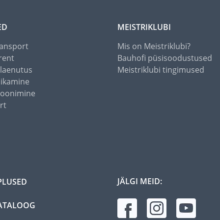
ED
MEISTRIKLUBI
ansport
Mis on Meistriklubi?
rent
Bauhofi püsisoodustused
alaenutus
Meistriklubi tingimused
õikamine
toonimine
rt
JÄLGI MEID:
PLUSED
ATALOOG