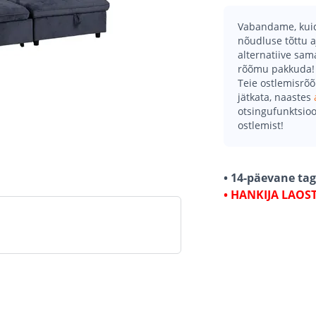
Vabandame, kuid 
nõudluse tõttu a
alternatiive sa
rõõmu pakkuda!
Teie ostlemisrõ
jätkata, naastes
otsingufunktsioo
ostlemist!
• 14-päevane ta
• HANKIJA LAOS