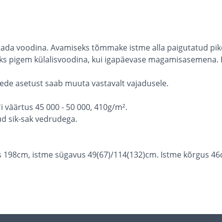
utada voodina. Avamiseks tõmmake istme alla paigutatud pik
s pigem külalisvoodina, kui igapäevase magamisasemena. Ka
gede asetust saab muuta vastavalt vajadusele.
 väärtus 45 000 - 50 000, 410g/m².
tud sik-sak vedrudega.
s 198cm, istme sügavus 49(67)/114(132)cm. Istme kõrgus 4