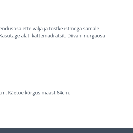
endusosa ette välja ja tõstke istmega samale
sutage alati kattemadratsit. Diivani nurgaosa
6cm. Käetoe kõrgus maast 64cm.