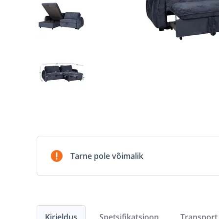
Tarne pole võimalik
Kirjeldus
Spetsifikatsioon
Transport