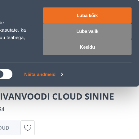
ET
RU
EN
Luba kõik
de
 sisse
Ostunimekiri
Ostukorv
kasutate, ka
Luba valik
muu teabega,
Keeldu
ÄRELMAKS
MEISTRIKLUBI
BLOGI
INE
Näita andmeid
IVANVOODI CLOUD SININE
24
DUD