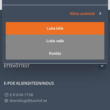
Näita andmeid
KLIENDITEENINDUS
Luba kõik
TEENUSED
Luba valik
MEISTRIKLUBI
Keeldu
ETTEVÕTTEST
E-POE KLIENDITEENINDUS
E-R 8:00-17:00
klienditugi@bauhof.ee