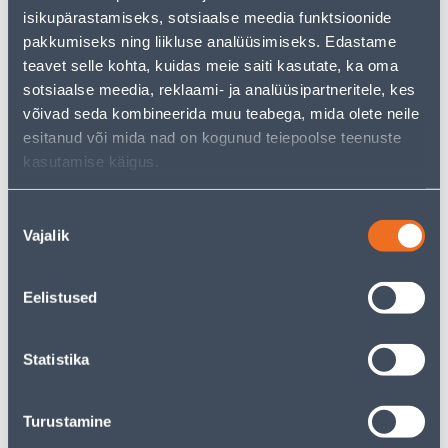
Teie ostlemisrõõm ei pea aga siin lõppema - oma
isikupärastamiseks, sotsiaalse meedia funktsioonide
uurimistööd saate jätkata, naastes
avalehele
või
pakkumiseks ning liikluse analüüsimiseks. Edastame
kasutades meie võimsat otsingufunktsiooni, et leida
veelgi meelepärasemad valikuid. Head ostlemist!
teavet selle kohta, kuidas meie saiti kasutate, ka oma
sotsiaalse meedia, reklaami- ja analüüsipartneritele, kes
võivad seda kombineerida muu teabega, mida olete neile
• 14-päevane tagastusõigus.
esitanud või mida nad on kogunud teiepoolse teenuste
• HANKIJA LAOST TELLITAV TOODE
kasutamise käigus.
Tarne pole võimalik
Nõusoleku
Vajalik
valik
Eelistused
Kirjeldus
Statistika
Spetsifikatsioon
Transport
Turustamine