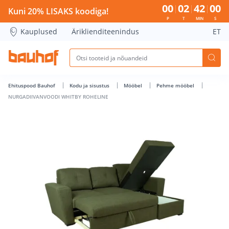
NURGADIIVANVOODI WHITBY ROHELINE - Bauhof has loade
00
02
41
59
Kuni 20% LISAKS koodiga!
P
T
MIN
S
Kauplused
Äriklienditeenindus
ET
Ehituspood Bauhof
Kodu ja sisustus
Mööbel
Pehme mööbel
NURGADIIVANVOODI WHITBY ROHELINE