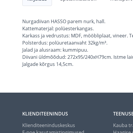
Nurgadiivan HASSO parem nurk, hall.
Kattematerjal: polüesterkangas.
Karkass ja vedrustus: MDF, mööbliplaat, vineer. T
Polsterdus: polüuretaanvaht 32kg/m³.
Jalad ja alusraam: kummipuu.
Diivani üldmõõdud: 272x95/240xH79cm. Istme lai
Jalgade kõrgus 14,5cm.
KLIENDITEENINDUS
TEENUS
Klienditeeninduskeskus
Kauba tr
E-poe kasutamistingimused
Haagise 