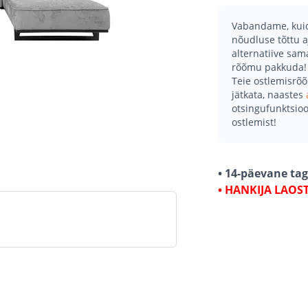
Vabandame, kuid 
nõudluse tõttu a
alternatiive sa
rõõmu pakkuda!
Teie ostlemisrõ
jätkata, naastes
otsingufunktsioo
ostlemist!
• 14-päevane ta
• HANKIJA LAOS