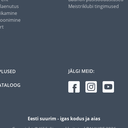
alaenutus
Meistriklubi tingimused
õikamine
toonimine
rt
JÄLGI MEID:
PLUSED
ATALOOG
Eesti suurim - igas kodus ja aias