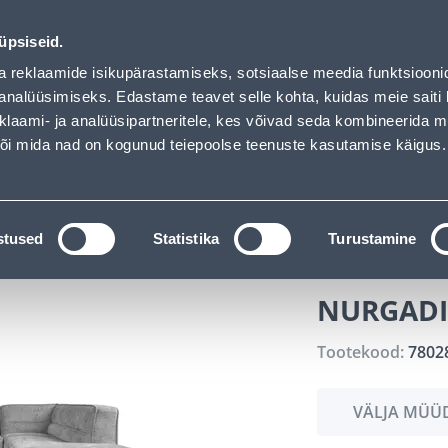
ndus
Teenused
Karjäärileht
üpsiseid.
a reklaamide isikupärastamiseks, sotsiaalse meedia funktsiooni
OTSI
Logi
analüüsimiseks. Edastame teavet selle kohta, kuidas meie saiti 
klaami- ja analüüsipartneritele, kes võivad seda kombineerida 
 või mida nad on kogunud teiepoolse teenuste kasutamise käigus.
KATALOOGID
TÖÖRIISTALAENUTUS
J
el
Pehme mööbel
NURGADIIVAN HASSO PN, HALL
stused
Statistika
Turustamine
NURGADI
Tootekood:
7802
VÄLJA MÜÜ