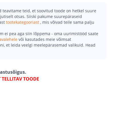
teavitame teid, et soovitud toode on hetkel suure
jutiselt otsas. Siiski pakume suurepäraseid
mast
tootekategooriast
, mis võivad teile sama palju
õm ei pea aga siin lõppema - oma uurimistööd saate
avalehele
või kasutades meie võimsat
ni, et leida veelgi meelepärasemad valikuid. Head
gastusõigus.
T TELLITAV TOODE