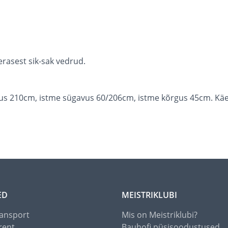
erasest sik-sak vedrud.
us 210cm, istme sügavus 60/206cm, istme kõrgus 45cm. Käe
ED
MEISTRIKLUBI
ansport
Mis on Meistriklubi?
rent
Bauhofi püsisoodustused