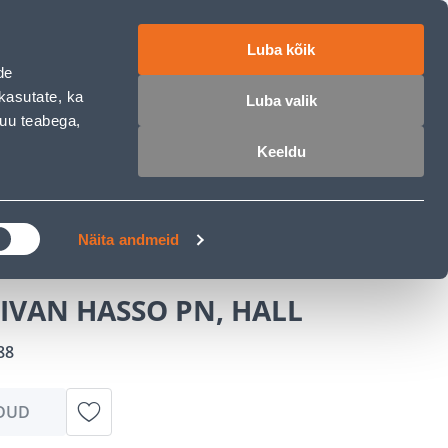
ET
RU
EN
Luba kõik
de
 sisse
Ostunimekiri
Ostukorv
kasutate, ka
Luba valik
muu teabega,
Keeldu
ÄRELMAKS
MEISTRIKLUBI
BLOGI
Näita andmeid
IVAN HASSO PN, HALL
88
DUD