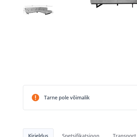
Tarne pole võimalik
Kirjeldus
Spetsifikatsioon
Transport