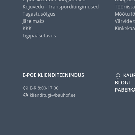
Kojuvedu - Transporditingimused
Tööriist
Tagastusõigus
Mõõtu l
Järelmaks
Värvide 
KKK
Kinkekaa
Ligipääsetavus
E-POE KLIENDITEENINDUS
KAU
BLOGI
E-R 8:00-17:00
PABERK
klienditugi@bauhof.ee