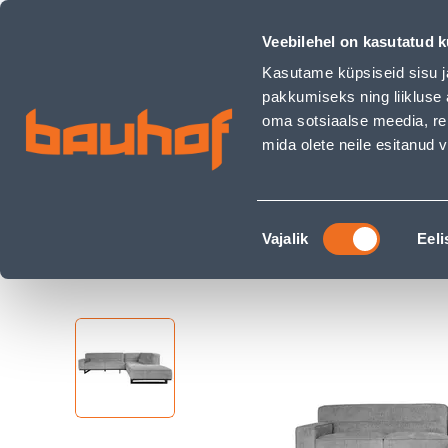
NURGADIIVAN HASSO PN, HALL - Bauhof has loaded
Kauplused
Äriklienditeenindus
Klienditeeni
Veebilehel on kasutatud k
Kasutame küpsiseid sisu j
pakkumiseks ning liikluse 
oma sotsiaalse meedia, re
mida olete neile esitanud
TOOTED
KAMPAANIAD
Nõusoleku
Ehituspood Bauhof
Kodu ja sisustus
Mööb
Vajalik
Eeli
valik