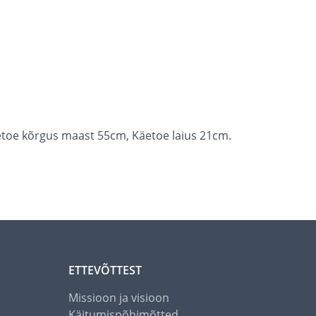
toe kõrgus maast 55cm, Käetoe laius 21cm.
ETTEVÕTTEST
Missioon ja visioon
Käitumispõhimõtted