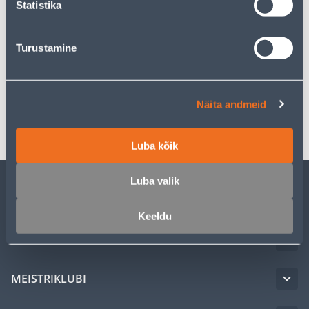
Statistika
Kirjeldus
Turustamine
Spetsifikatsioon
Näita andmeid
Transport
Luba kõik
Luba valik
KLIENDITEENINDUS
Keeldu
TEENUSED
MEISTRIKLUBI