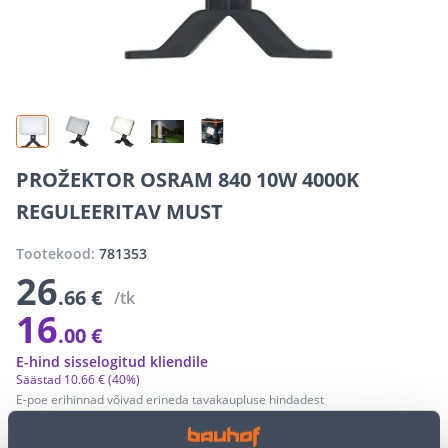
PROŽEKTOR OSRAM 840 10W 4000K
REGULEERITAV MUST
Tootekood:
781353
26
.66 €
/tk
16
.00 €
E-hind sisselogitud kliendile
Säästad
10
.
66 €
(40%)
E-poe erihinnad võivad erineda tavakaupluse hindadest