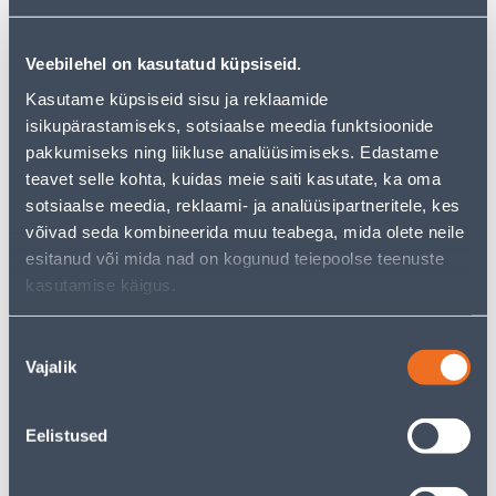
−
+
LISA OSTUKORVI
Veebilehel on kasutatud küpsiseid.
Kasutame küpsiseid sisu ja reklaamide
Vaata saadavust
isikupärastamiseks, sotsiaalse meedia funktsioonide
pakkumiseks ning liikluse analüüsimiseks. Edastame
teavet selle kohta, kuidas meie saiti kasutate, ka oma
• Prožektor võimsusega 10 W.
sotsiaalse meedia, reklaami- ja analüüsipartneritele, kes
• Valgusvoog on 850 lm ja valguse temperatuur on
võivad seda kombineerida muu teabega, mida olete neile
4000 K.
esitanud või mida nad on kogunud teiepoolse teenuste
• Kaitseklass on IP65.
kasutamise käigus.
• 14-päevane tagastusõigus.
Nõusoleku
Eeldatav kojuvedu 3,69 € al. 2-5 tööpäeva
Vajalik
valik
Tarne pakiautomaati al. 2,29 € al. 2-5 tööpäeva
Eelistused
Poest kätte, alates 09.08.2026