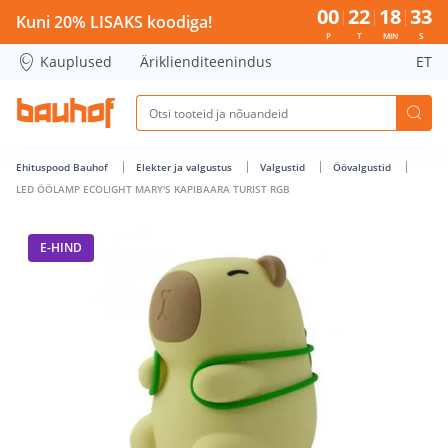
LED ÖÖLAMP ECOLIGHT MARY'S KAPIBAARA TURIST RGB - Ba
00
22
18
32
Kuni 20% LISAKS koodiga!
P
T
MIN
S
Kauplused
Äriklienditeenindus
ET
Ehituspood Bauhof
Elekter ja valgustus
Valgustid
Öövalgustid
LED ÖÖLAMP ECOLIGHT MARY'S KAPIBAARA TURIST RGB
E-HIND