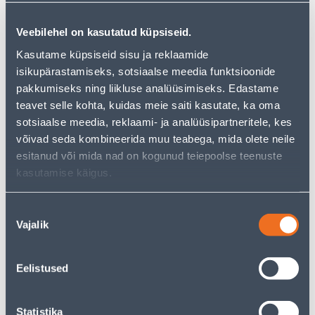
−
+
LISA OSTUKORVI
Veebilehel on kasutatud küpsiseid.
Kasutame küpsiseid sisu ja reklaamide
isikupärastamiseks, sotsiaalse meedia funktsioonide
Vaata saadavust
pakkumiseks ning liikluse analüüsimiseks. Edastame
teavet selle kohta, kuidas meie saiti kasutate, ka oma
• LED öölamp kapibaara turist.
sotsiaalse meedia, reklaami- ja analüüsipartneritele, kes
• Valguse temperatuur on 3000 K+RGB.
võivad seda kombineerida muu teabega, mida olete neile
• Kaitseklass on IP20.
esitanud või mida nad on kogunud teiepoolse teenuste
• 14-päevane tagastusõigus.
kasutamise käigus.
Nõusoleku
Eeldatav kojuvedu 3,69 € al. 2-5 tööpäeva
Vajalik
valik
Tarne pakiautomaati al. 2,29 € al. 2-5 tööpäeva
Eelistused
Poest kätte, alates 06.08.2026
Statistika