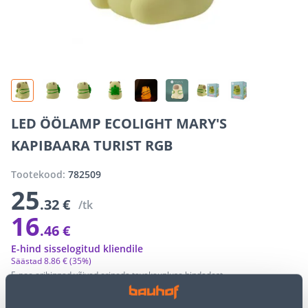
LED ÖÖLAMP ECOLIGHT MARY'S
KAPIBAARA TURIST RGB
Tootekood:
782509
25
.32 €
/tk
16
.46 €
E-hind sisselogitud kliendile
Säästad
8
.
86 €
(35%)
E-poe erihinnad võivad erineda tavakaupluse hindadest