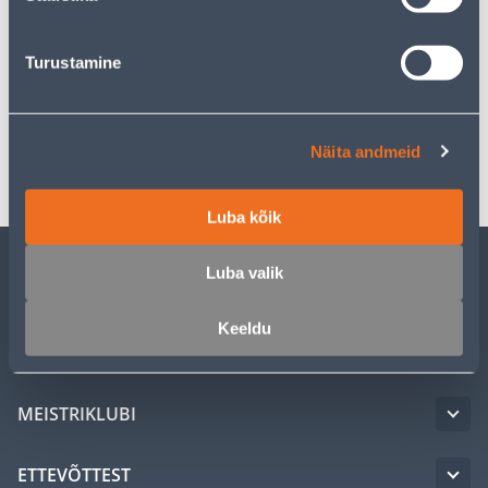
Kirjeldus
Turustamine
Spetsifikatsioon
Näita andmeid
Transport
Luba kõik
Luba valik
KLIENDITEENINDUS
Keeldu
TEENUSED
MEISTRIKLUBI
ETTEVÕTTEST