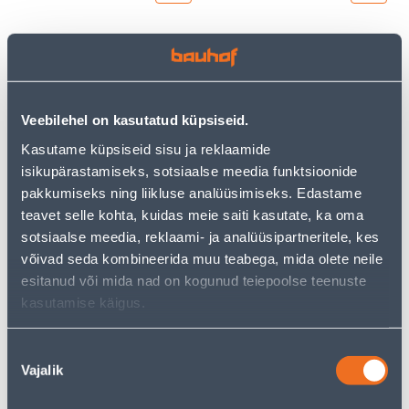
Э-ЦЕНА
Э-ЦЕНА
Veebilehel on kasutatud küpsiseid.
Kasutame küpsiseid sisu ja reklaamide
KLAASIPUHASTUSVAHEND
KLAASIPUHASTUSVAHEND
isikupärastamiseks, sotsiaalse meedia funktsioonide
CLIN WINDOWS ANTIFOG
CLIN PRONATURE 500ML
pakkumiseks ning liikluse analüüsimiseks. Edastame
500ML
teavet selle kohta, kuidas meie saiti kasutate, ka oma
3
3
.99 €
.99 €
sotsiaalse meedia, reklaami- ja analüüsipartneritele, kes
/tk
/tk
2
.59 €
2
.59 €
võivad seda kombineerida muu teabega, mida olete neile
для
для
esitanud või mida nad on kogunud teiepoolse teenuste
авторизованного
авторизованного
клиента
клиента
kasutamise käigus.
Nõusoleku
Э-ЦЕНА
Э-ЦЕНА
Vajalik
valik