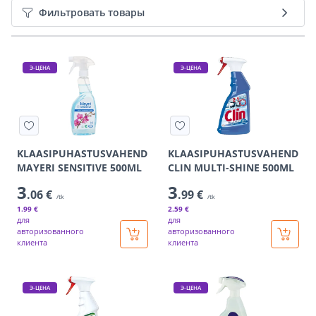
Фильтровать товары
Э-ЦЕНА
Э-ЦЕНА
KLAASIPUHASTUSVAHEND
KLAASIPUHASTUSVAHEND
MAYERI SENSITIVE 500ML
CLIN MULTI-SHINE 500ML
3
3
.06 €
.99 €
/tk
/tk
1
.99 €
2
.59 €
для
для
авторизованного
авторизованного
клиента
клиента
Э-ЦЕНА
Э-ЦЕНА