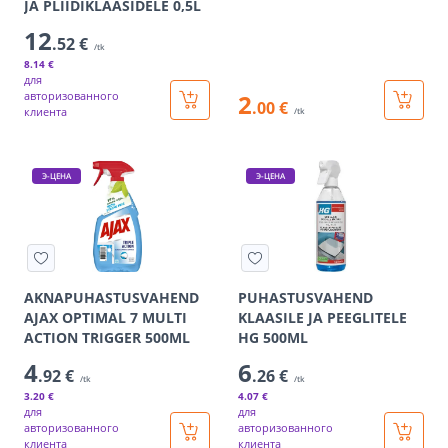
JA PLIIDIKLAASIDELE 0,5L
12
.52 €
/tk
8
.14 €
для
авторизованного
2
.00 €
клиента
/tk
Э-ЦЕНА
Э-ЦЕНА
AKNAPUHASTUSVAHEND
PUHASTUSVAHEND
AJAX OPTIMAL 7 MULTI
KLAASILE JA PEEGLITELE
ACTION TRIGGER 500ML
HG 500ML
4
6
.92 €
.26 €
/tk
/tk
3
.20 €
4
.07 €
для
для
авторизованного
авторизованного
клиента
клиента