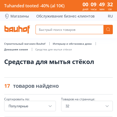
Средства для мытья стёкол - Bauhof has loaded
00
09
49
31
Tuhanded tooted -40% (al 10€)
ДНЕЙ
ЧАСЫ
МИН
СЕК
Магазины
Обслуживание бизнес-клиентов
RU
Строительный магазин Bauhof
Интерьер и обстановка дома
Домашняя химия
Средства для мытья стёкол
Средства для мытья стёкол
17
товаров найдено
Сортировать по:
Товаров на странице: