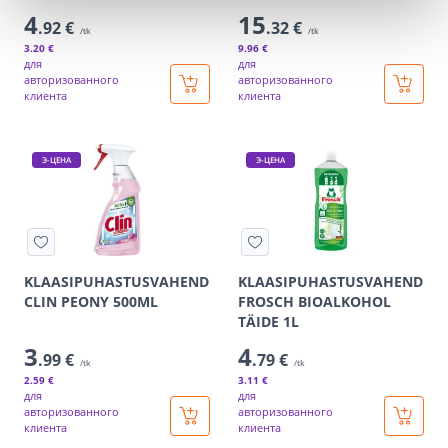
4
15
.92 €
.32 €
/tk
/tk
3
.20 €
9
.96 €
для
для
авторизованного
авторизованного
клиента
клиента
Э-ЦЕНА
Э-ЦЕНА
KLAASIPUHASTUSVAHEND
KLAASIPUHASTUSVAHEND
CLIN PEONY 500ML
FROSCH BIOALKOHOL
TÄIDE 1L
3
4
.99 €
.79 €
/tk
/tk
2
.59 €
3
.11 €
для
для
авторизованного
авторизованного
клиента
клиента