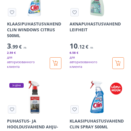
KLAASIPUHASTUSVAHEND
AKNAPUHASTUSVAHEND
CLIN WINDOWS CITRUS
LEIFHEIT
500ML
3
10
.99 €
.12 €
/tk
/tk
2
.59 €
6
.58 €
для
для
авторизованного
авторизованного
клиента
клиента
Э-ЦЕНА
PUHASTUS- JA
KLAASIPUHASTUSVAHEND
HOOLDUSVAHEND AHJU-
CLIN SPRAY 500ML