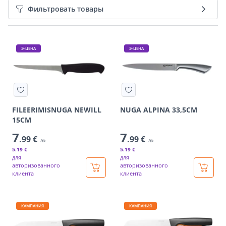
Фильтровать товары
Э-ЦЕНА
Э-ЦЕНА
FILEERIMISNUGA NEWILL
NUGA ALPINA 33,5CM
15CM
7
7
.99 €
.99 €
/tk
/tk
5
.19 €
5
.19 €
для
для
авторизованного
авторизованного
клиента
клиента
КАМПАНИЯ
КАМПАНИЯ