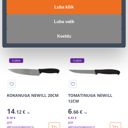
Luba kõik
NUGA ALPINA 31CM
NUGA ALPINA 31,5CM
11
9
Luba valik
.99 €
.72 €
/tk
/tk
7
.79 €
6
.32 €
для
для
Keeldu
авторизованного
авторизованного
клиента
клиента
Э-ЦЕНА
Э-ЦЕНА
KOKANUGA NEWILL 20CM
TOMATINUGA NEWILL
12CM
14
6
.12 €
.66 €
/tk
/tk
9
.18 €
4
.33 €
для
для
авторизованного
авторизованного