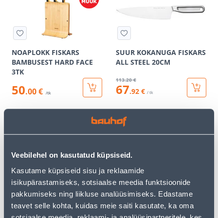
NOAPLOKK FISKARS
SUUR KOKANUGA FISKARS
BAMBUSEST HARD FACE
ALL STEEL 20CM
3TK
113
.20 €
67
50
.00 €
.92 €
/ tk
/tk
КАМПАНИЯ
КАМПАНИЯ
Veebilehel on kasutatud küpsiseid.
Kasutame küpsiseid sisu ja reklaamide
isikupärastamiseks, sotsiaalse meedia funktsioonide
VÄIKE KOKANUGA
KOORIMISNUGA FISKARS
FISKARS ALL STEEL 13,5CM
ALL STEEL 7CM
pakkumiseks ning liikluse analüüsimiseks. Edastame
teavet selle kohta, kuidas meie saiti kasutate, ka oma
93
.20 €
79
.87 €
sotsiaalse meedia, reklaami- ja analüüsipartneritele, kes