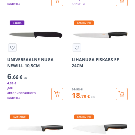
клиента
клиента
Э-ЦЕНА
КАМПАНИЯ
UNIVERSAALNE NUGA
LIHANUGA FISKARS FF
NEWILL 10,5CM
24CM
6
.66 €
/tk
4
.33 €
для
31
.32 €
18
авторизованного
.79 €
клиента
/ tk
КАМПАНИЯ
КАМПАНИЯ