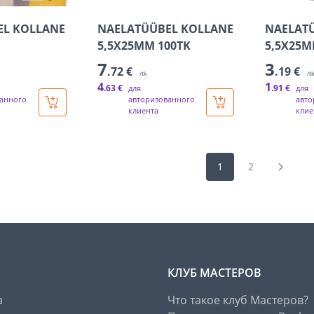
EL KOLLANE
NAELATÜÜBEL KOLLANE
NAELAT
5,5X25MM 100TK
5,5X25M
7
3
.72 €
.19 €
/tk
/t
4
1
.63 €
.91 €
для
для
анного
авторизованного
авто
клиента
клие
1
2
КЛУБ МАСТЕРОВ
а
Что такое клуб Мастеров?