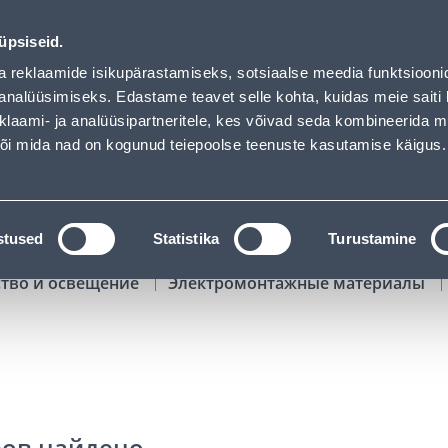
01
03
54
18
Tuhanded tooted -40% (al 10€)
ДНЕЙ
ЧАСЫ
МИН
СЕК
üpsiseid.
Обслуживание частных клиентов
Услуги
Предложения о 
a reklaamide isikupärastamiseks, sotsiaalse meedia funktsiooni
analüüsimiseks. Edastame teavet selle kohta, kuidas meie saiti 
klaami- ja analüüsipartneritele, kes võivad seda kombineerida 
ПОИСК
 või mida nad on kogunud teiepoolse teenuste kasutamise käigus.
АТАЛОГИ
АРЕНДА ИНСТРУМЕНТОВ
РАСС
stused
Statistika
Turustamine
ство и освещение
Электромонтажные материалы
ров найдено