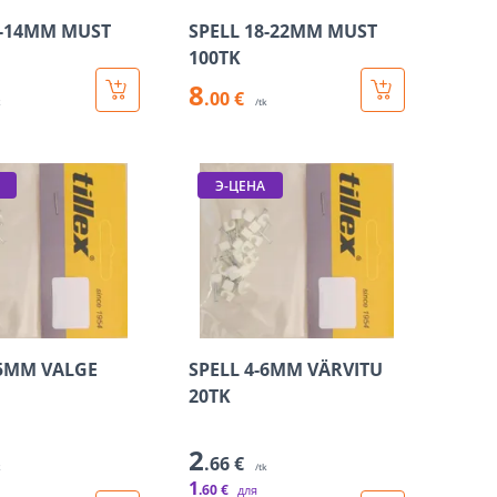
0-14MM MUST
SPELL 18-22MM MUST
100TK
8
.00 €
k
/tk
Э-ЦЕНА
-5MM VALGE
SPELL 4-6MM VÄRVITU
20TK
2
.66 €
k
/tk
1
.60 €
для