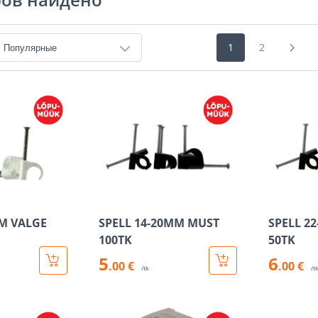
1
2
MM VALGE
SPELL 14-20MM MUST
SPELL 2
100TK
50TK
5
6
.00 €
.00 €
/tk
/t