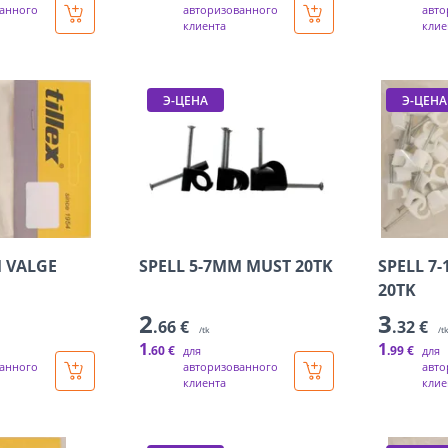
анного
авторизованного
авто
клиента
клие
Э-ЦЕНА
Э-ЦЕНА
M VALGE
SPELL 5-7MM MUST 20TK
SPELL 7
20TK
2
3
.66 €
.32 €
/tk
/t
1
1
.60 €
.99 €
для
для
анного
авторизованного
авто
клиента
клие