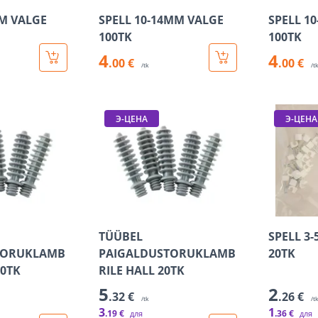
MM VALGE
SPELL 10-14MM VALGE
SPELL 1
100TK
100TK
4
4
.00 €
.00 €
/tk
/t
Э-ЦЕНА
Э-ЦЕНА
TÜÜBEL
SPELL 3
TORUKLAMB
PAIGALDUSTORUKLAMB
20TK
00TK
RILE HALL 20TK
5
2
.32 €
.26 €
/tk
/t
3
1
.19 €
.36 €
для
для