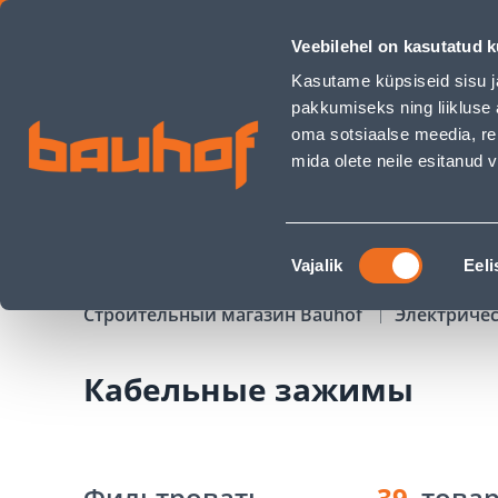
Кабельные зажимы - Bauhof has loaded
Veebilehel on kasutatud k
Магазины
Обслуживание бизнес-клиентов
Kasutame küpsiseid sisu j
pakkumiseks ning liikluse 
oma sotsiaalse meedia, re
mida olete neile esitanud
ТОВАРЫ
АКЦИИ
К
Nõusoleku
Vajalik
Eeli
valik
Строительный магазин Bauhof
Электриче
Кабельные зажимы
Фильтровать
39
това