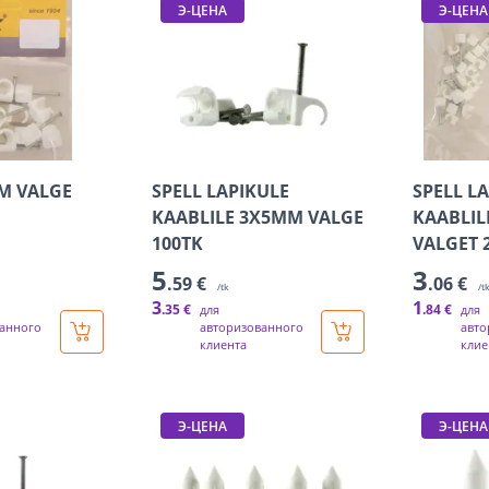
Э-ЦЕНА
Э-ЦЕНА
MM VALGE
SPELL LAPIKULE
SPELL L
KAABLILE 3X5MM VALGE
KAABLIL
100TK
VALGET 
5
3
.59 €
.06 €
/tk
/t
3
1
.35 €
.84 €
для
для
анного
авторизованного
авто
клиента
клие
Э-ЦЕНА
Э-ЦЕНА