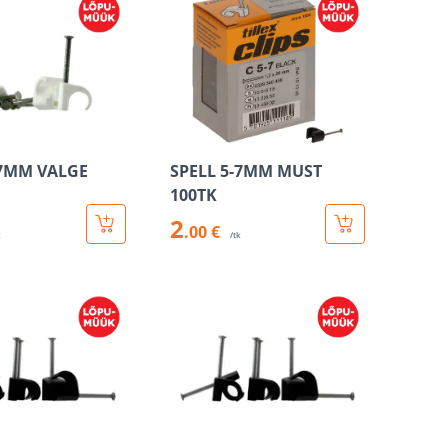
-7MM VALGE
SPELL 5-7MM MUST
100TK
2
.00 €
k
/tk