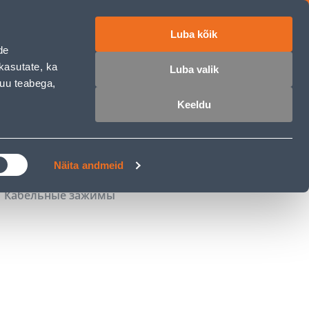
Luba kõik
работе
ET
RU
EN
de
kasutate, ka
Luba valik
muu teabega,
Войти
Избранное
Корзина
Keeldu
РОЧКА
КЛУБ МАСТЕРОВ
БЛОГИ
Näita andmeid
Кабельные зажимы