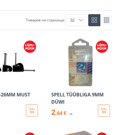
Товаров на странице:
2-26MM MUST
SPELL TÜÜBLIGA 9MM
DÜWI
2
.64 €
k
/tk