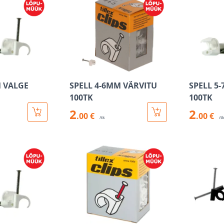
M VALGE
SPELL 4-6MM VÄRVITU
SPELL 5
100TK
100TK
2
2
.00 €
.00 €
/tk
/t