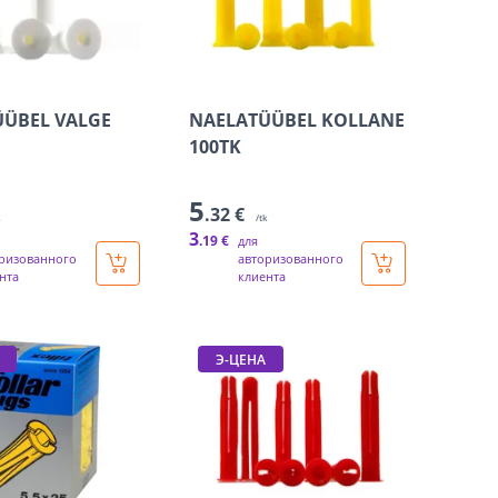
ÜBEL VALGE
NAELATÜÜBEL KOLLANE
100TK
5
.32 €
k
/tk
3
.19 €
для
ризованного
авторизованного
нта
клиента
Э-ЦЕНА