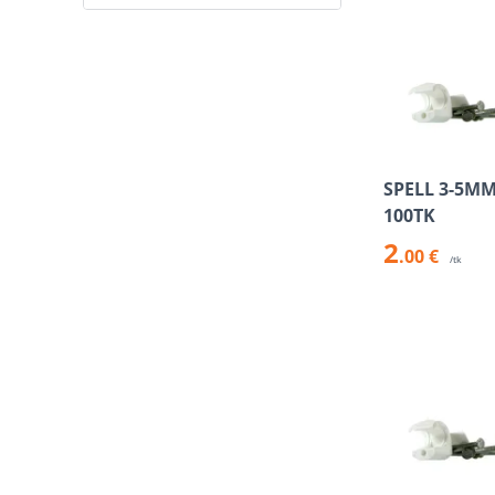
SPELL 3-5M
100TK
2
.00 €
/tk