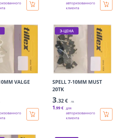
ризованного
авторизованного
нта
клиента
Э-ЦЕНА
-10MM VALGE
SPELL 7-10MM MUST
20TK
3
.32 €
k
/tk
1
.99 €
для
ризованного
авторизованного
нта
клиента