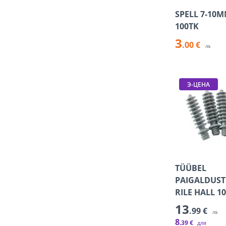
SPELL 7-10
100TK
3
.00 €
/tk
Э-ЦЕНА
TÜÜBEL
PAIGALDUS
RILE HALL 1
13
.99 €
/tk
8
.39 €
для