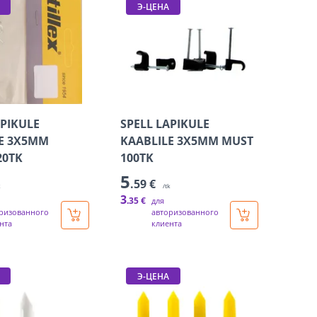
Э-ЦЕНА
APIKULE
SPELL LAPIKULE
E 3X5MM
KAABLILE 3X5MM MUST
20TK
100TK
5
.59 €
k
/tk
3
.35 €
для
ризованного
авторизованного
нта
клиента
Э-ЦЕНА