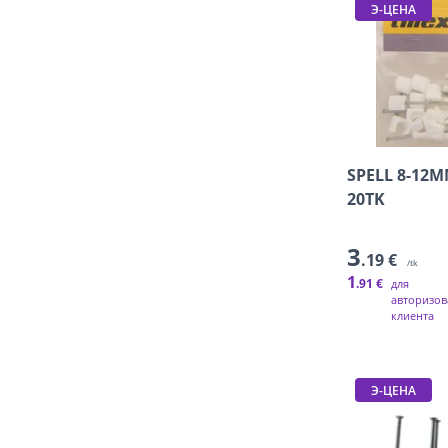
Э-ЦЕНА
SPELL 8-12
20TK
3
.19 €
/tk
1
.91 €
для
авторизов
клиента
Э-ЦЕНА