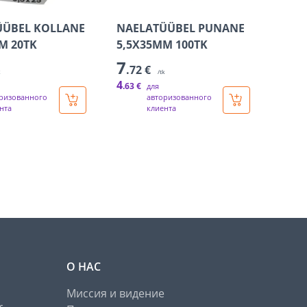
ÜÜBEL KOLLANE
NAELATÜÜBEL PUNANE
M 20TK
5,5X35MM 100TK
7
.72 €
k
/tk
4
.63 €
для
ризованного
авторизованного
нта
клиента
О НАС
Миссия и видение