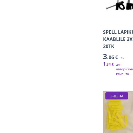
SPELL LAPIK
KAABLILE 3
20TK
3
.06 €
/tk
1
.84 €
для
авторизов
клиента
Э-ЦЕНА