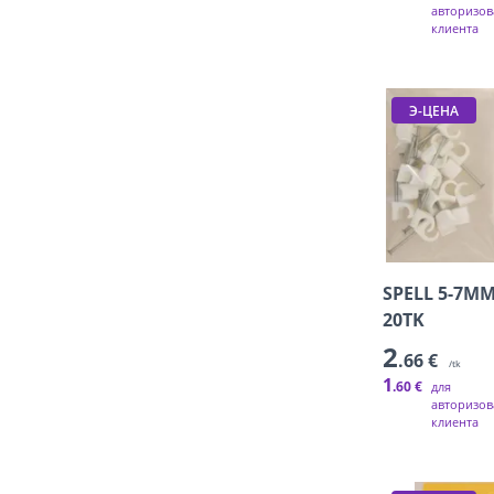
авторизов
клиента
Э-ЦЕНА
SPELL 5-7M
20TK
2
.66 €
/tk
1
.60 €
для
авторизов
клиента