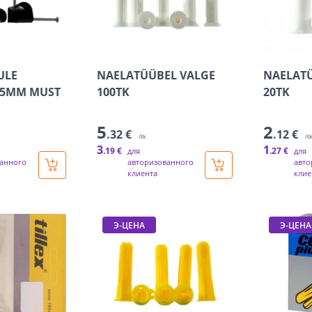
ULE
NAELATÜÜBEL VALGE
NAELATÜ
X5MM MUST
100TK
20TK
5
2
.32 €
.12 €
/tk
/t
3
1
.19 €
.27 €
для
для
анного
авторизованного
авто
клиента
клие
Э-ЦЕНА
Э-ЦЕНА