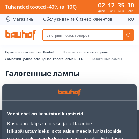
Галогенные лампы - Bauhof has loaded
02
12
35
10
Tuhanded tooted -40% (al 10€)
ДНЕЙ
ЧАСЫ
МИН
СЕК
Магазины
Обслуживание бизнес-клиентов
RU
Строительный магазин Bauhof
Электричество и освещение
Лампочки, умное освещение, галогеновые и LED
Галогенные лампы
Галогенные лампы
Veebilehel on kasutatud küpsiseid.
Kasutame küpsiseid sisu ja reklaamide
ОБСЛУЖИВАНИЕ ЧАСТНЫХ КЛИЕНТОВ
isikupärastamiseks, sotsiaalse meedia funktsioonide
pakkumiseks ning liikluse analüüsimiseks. Edastame