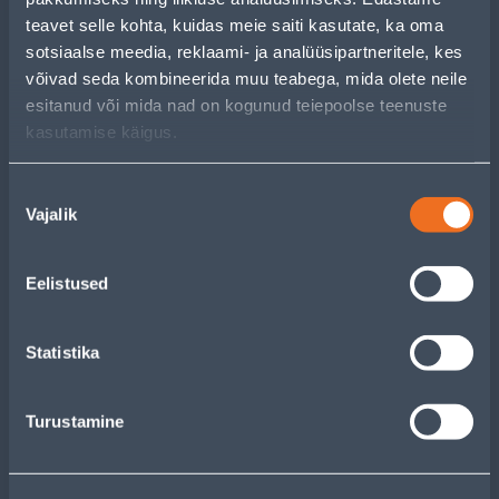
УСЛУГИ
teavet selle kohta, kuidas meie saiti kasutate, ka oma
sotsiaalse meedia, reklaami- ja analüüsipartneritele, kes
võivad seda kombineerida muu teabega, mida olete neile
КЛУБ МАСТЕРОВ
esitanud või mida nad on kogunud teiepoolse teenuste
kasutamise käigus.
О НАС
Nõusoleku
Vajalik
valik
СЛУЖБА ПОДДЕРЖКИ Е-МАГАЗИНА
Пн-Пт 8:00-17:00
Eelistused
klienditugi@bauhof.ee
Statistika
МАГАЗИНЫ
БЛОГИ
Turustamine
БУМАЖНЫЙ КАТАЛОГ