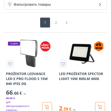
Фильтровать товары
1
2
Э-ЦЕНА
PROŽEKTOR LEDVANCE
LED PROŽEKTOR SPECTOR
LED E PRO FLOOD S 15W
LIGHT 10W 800LM 400K
840 IP55 DG
66
.66 €
/tk
40
.00 €
для
авторизованного
2
.59 €
клиента
/tk