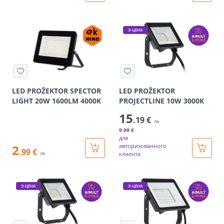
Э-ЦЕНА
LED PROŽEKTOR SPECTOR
LED PROŽEKTOR
LIGHT 20W 1600LM 4000K
PROJECTLINE 10W 3000K
15
.19 €
/tk
9
.99 €
для
2
авторизованного
.99 €
клиента
/tk
Э-ЦЕНА
Э-ЦЕНА