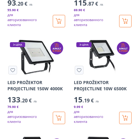
93
115
.20 €
.87 €
/tk
/tk
55
.90 €
69
.90 €
для
для
авторизованного
авторизованного
клиента
клиента
Э-ЦЕНА
Э-ЦЕНА
LED PROŽEKTOR
LED PROŽEKTOR
PROJECTLINE 150W 4000K
PROJECTLINE 10W 6500K
133
15
.20 €
.19 €
/tk
/tk
79
.90 €
9
.99 €
для
для
авторизованного
авторизованного
клиента
клиента