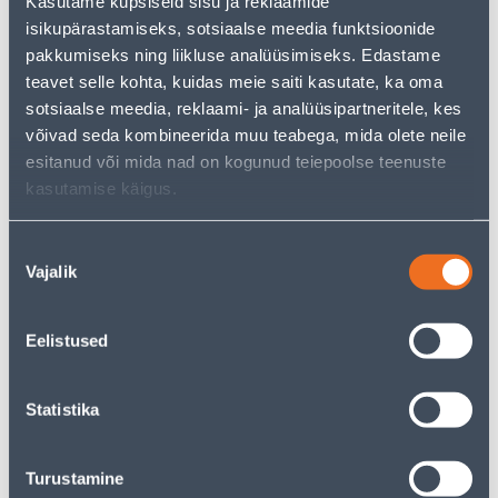
Kasutame küpsiseid sisu ja reklaamide
isikupärastamiseks, sotsiaalse meedia funktsioonide
pakkumiseks ning liikluse analüüsimiseks. Edastame
Э-ЦЕНА
Э-ЦЕНА
teavet selle kohta, kuidas meie saiti kasutate, ka oma
sotsiaalse meedia, reklaami- ja analüüsipartneritele, kes
võivad seda kombineerida muu teabega, mida olete neile
esitanud või mida nad on kogunud teiepoolse teenuste
kasutamise käigus.
LED PROŽEKTOR
LED PROŽEKTOR
PROJECTLINE 30W 4000K
PROJECTLINE 30W 4000K
Nõusoleku
SENSOR
Vajalik
valik
28
50
.66 €
.66 €
/tk
/tk
17
.99 €
30
.99 €
для
для
Eelistused
авторизованного
авторизованного
клиента
клиента
Statistika
Э-ЦЕНА
Э-ЦЕНА
Turustamine