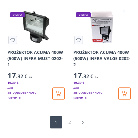
Э-ЦЕНА
Э-ЦЕНА
PROŽEKTOR ACUMA 400W
PROŽEKTOR ACUMA 400W
(500W) INFRA MUST 0202-
(500W) INFRA VALGE 0202-
1
2
17
17
.32 €
.32 €
/tk
/tk
10
.39 €
10
.39 €
для
для
авторизованного
авторизованного
клиента
клиента
1
2