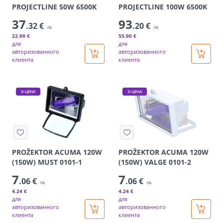
PROJECTLINE 50W 6500K
PROJECTLINE 100W 6500K
37
93
.32 €
.20 €
/tk
/tk
22
.99 €
55
.90 €
для
для
авторизованного
авторизованного
клиента
клиента
Э-ЦЕНА
Э-ЦЕНА
PROŽEKTOR ACUMA 120W
PROŽEKTOR ACUMA 120W
(150W) MUST 0101-1
(150W) VALGE 0101-2
7
7
.06 €
.06 €
/tk
/tk
4
.24 €
4
.24 €
для
для
авторизованного
авторизованного
клиента
клиента