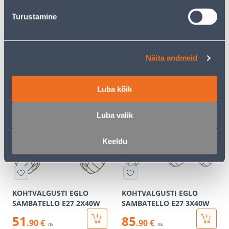
Turustamine
KOHTVALGUSTI EGLO
KOHTVALGUSTI EGLO
Näita andmeid
BERREGAS E27 2X40W
SAMBATELLO E27 1X40W
MUST/KROOM
Luba kõik
51
25
.90 €
.99 €
/tk
/tk
Luba valik
Keeldu
KOHTVALGUSTI EGLO
KOHTVALGUSTI EGLO
SAMBATELLO E27 2X40W
SAMBATELLO E27 3X40W
51
85
.90 €
.90 €
/tk
/tk