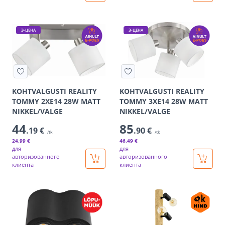
Э-ЦЕНА
Э-ЦЕНА
KOHTVALGUSTI REALITY
KOHTVALGUSTI REALITY
TOMMY 2XE14 28W MATT
TOMMY 3XE14 28W MATT
NIKKEL/VALGE
NIKKEL/VALGE
44
85
.19 €
.90 €
/tk
/tk
24
.99 €
46
.49 €
для
для
авторизованного
авторизованного
клиента
клиента