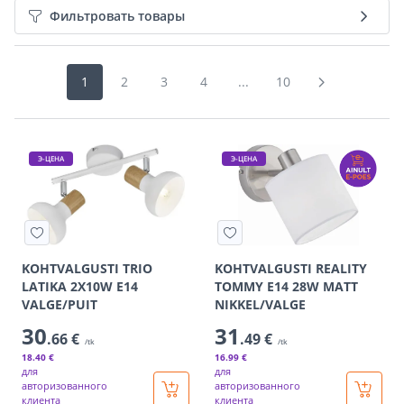
Фильтровать товары
1
2
3
4
...
10
Э-ЦЕНА
Э-ЦЕНА
KOHTVALGUSTI TRIO
KOHTVALGUSTI REALITY
LATIKA 2X10W E14
TOMMY E14 28W MATT
VALGE/PUIT
NIKKEL/VALGE
30
31
.66 €
.49 €
/tk
/tk
18
.40 €
16
.99 €
для
для
авторизованного
авторизованного
клиента
клиента