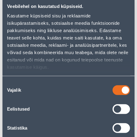
Veebilehel on kasutatud küpsiseid.
KOHTVALGUSTI TRIO
KOHTVALGUSTI TRIO
MARLEY 3XGU10
MARLEY 4XGU10
Kasutame küpsiseid sisu ja reklaamide
VALGE/PUIT
VALGE/PUIT
isikupärastamiseks, sotsiaalse meedia funktsioonide
39
59
.99 €
.90 €
pakkumiseks ning liikluse analüüsimiseks. Edastame
/tk
/tk
teavet selle kohta, kuidas meie saiti kasutate, ka oma
sotsiaalse meedia, reklaami- ja analüüsipartneritele, kes
võivad seda kombineerida muu teabega, mida olete neile
esitanud või mida nad on kogunud teiepoolse teenuste
kasutamise käigus.
Nõusoleku
KOHTVALGUSTI TRIO
KOHTVALGUSTI TRIO
Vajalik
valik
MARLEY 2XGU10
MARLEY 4XGU10
MUST/PUIT
MUST/PUIT
Eelistused
25
59
.99 €
.90 €
/tk
/tk
Statistika