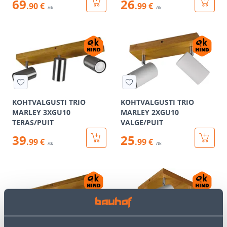
69
26
.90 €
.99 €
/tk
/tk
KOHTVALGUSTI TRIO
KOHTVALGUSTI TRIO
MARLEY 3XGU10
MARLEY 2XGU10
TERAS/PUIT
VALGE/PUIT
39
25
.99 €
.99 €
/tk
/tk