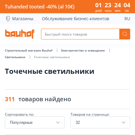
Точечные светильники - Bauhof has loaded
01
23
24
04
Tuhanded tooted -40% (al 10€)
ДНЕЙ
ЧАСЫ
МИН
СЕК
Магазины
Обслуживание бизнес-клиентов
RU
Строительный магазин Bauhof
Электричество и освещение
Светильники
Точечные светильники
Точечные светильники
311
товаров найдено
Сортировать по:
Товаров на странице: