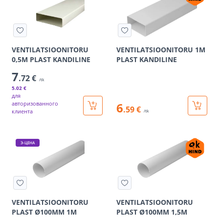
VENTILATSIOONITORU
VENTILATSIOONITORU 1M
0,5M PLAST KANDILINE
PLAST KANDILINE
7
.72 €
/tk
5
.02 €
для
авторизованного
6
.59 €
клиента
/tk
Э-ЦЕНА
VENTILATSIOONITORU
VENTILATSIOONITORU
PLAST Ø100MM 1M
PLAST Ø100MM 1,5M