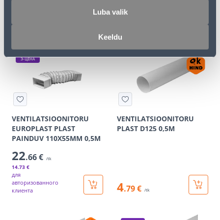
18
.19 €
12
.47 €
Luba valik
для
для
авторизованного
авторизованного
клиента
клиента
Keeldu
Э-ЦЕНА
VENTILATSIOONITORU
VENTILATSIOONITORU
EUROPLAST PLAST
PLAST D125 0,5M
PAINDUV 110X55MM 0,5M
22
.66 €
/tk
14
.73 €
для
авторизованного
4
.79 €
клиента
/tk