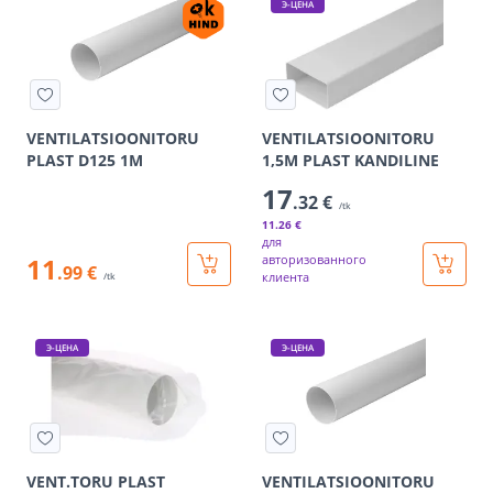
Э-ЦЕНА
VENTILATSIOONITORU
VENTILATSIOONITORU
PLAST D125 1M
1,5M PLAST KANDILINE
17
.32 €
/tk
11
.26 €
для
11
авторизованного
.99 €
клиента
/tk
Э-ЦЕНА
Э-ЦЕНА
VENT.TORU PLAST
VENTILATSIOONITORU