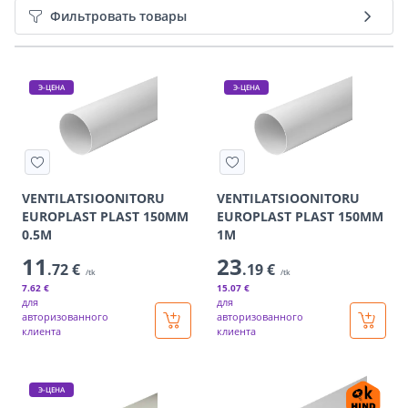
Фильтровать товары
Э-ЦЕНА
Э-ЦЕНА
VENTILATSIOONITORU
VENTILATSIOONITORU
EUROPLAST PLAST 150MM
EUROPLAST PLAST 150MM
0.5M
1M
11
23
.72 €
.19 €
/tk
/tk
7
.62 €
15
.07 €
для
для
авторизованного
авторизованного
клиента
клиента
Э-ЦЕНА