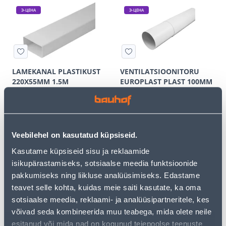
Э-ЦЕНА
Э-ЦЕНА
LAMEKANAL PLASTIKUST
VENTILATSIOONITORU
220X55MM 1.5M
EUROPLAST PLAST 100MM
300-500MM
30
14
.66 €
.39 €
/tk
/tk
19
.93 €
9
.35 €
для
для
Veebilehel on kasutatud küpsiseid.
авторизованного
авторизованного
клиента
клиента
Kasutame küpsiseid sisu ja reklaamide
isikupärastamiseks, sotsiaalse meedia funktsioonide
pakkumiseks ning liikluse analüüsimiseks. Edastame
Э-ЦЕНА
Э-ЦЕНА
teavet selle kohta, kuidas meie saiti kasutate, ka oma
sotsiaalse meedia, reklaami- ja analüüsipartneritele, kes
võivad seda kombineerida muu teabega, mida olete neile
esitanud või mida nad on kogunud teiepoolse teenuste