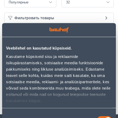
Фильтровать товары
Э-ЦЕНА
Э-ЦЕНА
Veebilehel on kasutatud küpsiseid.
Kasutame küpsiseid sisu ja reklaamide
isikupärastamiseks, sotsiaalse meedia funktsioonide
pakkumiseks ning liikluse analüüsimiseks. Edastame
HÖÖVLITERAD 82MM
TERAD SCHEPPACH
teavet selle kohta, kuidas meie saiti kasutate, ka oma
1902/1923HK/KP0810CK
HMS1080 2TK
sotsiaalse meedia, reklaami- ja analüüsipartneritele, kes
19
66
.19 €
.66 €
/tk
/tk
võivad seda kombineerida muu teabega, mida olete neile
11
.51 €
41
.49 €
esitanud või mida nad on kogunud teiepoolse teenuste
для
для
авторизованного
авторизованного
kasutamise käigus.
клиента
клиента
Nõusoleku