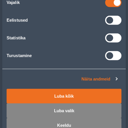
Vajalik
valik
ОБСЛУЖИВАНИЕ ЧАСТНЫХ КЛИЕНТОВ
Eelistused
УСЛУГИ
Statistika
КЛУБ МАСТЕРОВ
Turustamine
О НАС
Näita andmeid
СЛУЖБА ПОДДЕРЖКИ Е-МАГАЗИНА
Пн-Пт 8:00-17:00
Luba kõik
klienditugi@bauhof.ee
Luba valik
МАГАЗИНЫ
Keeldu