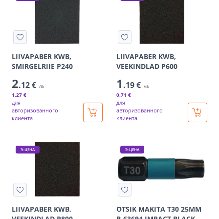
LIIVAPABER KWB,
LIIVAPABER KWB,
SMIRGELRIIE P240
VEEKINDLAD P600
2
1
.12 €
.19 €
/tk
/tk
1
.27 €
0
.71 €
для
для
авторизованного
авторизованного
клиента
клиента
Э-ЦЕНА
Э-ЦЕНА
LIIVAPABER KWB,
OTSIK MAKITA T30 25MM
VEEKINDLAD P800
B-63694 IMPACT BLACK