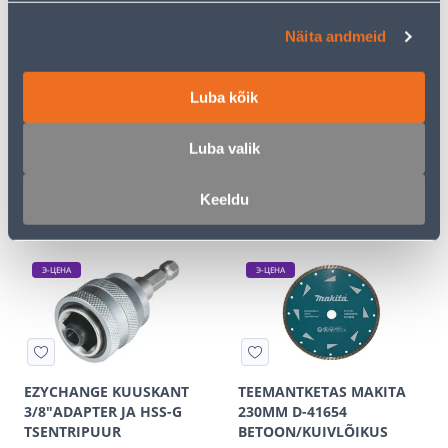
Näita andmeid
AKU DAEWOO DABT
AKU DAEWOO DABT
Luba kõik
3016LI 3,0AH
8221LI 8,0AH
34
158
.66 €
.67 €
/tk
/tk
Luba valik
19
.49 €
91
.90 €
для
для
авторизованного
авторизованного
Keeldu
клиента
клиента
Э-ЦЕНА
Э-ЦЕНА
EZYCHANGE KUUSKANT
TEEMANTKETAS MAKITA
3/8"ADAPTER JA HSS-G
230MM D-41654
TSENTRIPUUR
BETOON/KUIVLÕIKUS