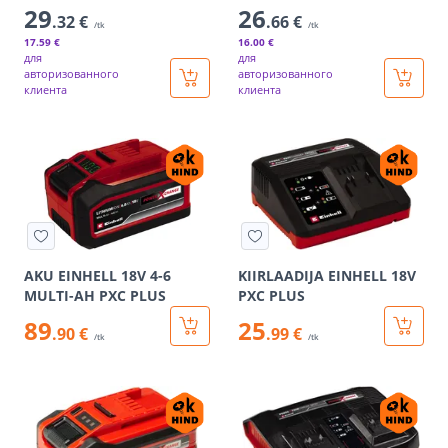
29
26
.32 €
.66 €
/tk
/tk
17
.59 €
16
.00 €
для
для
авторизованного
авторизованного
клиента
клиента
AKU EINHELL 18V 4-6
KIIRLAADIJA EINHELL 18V
MULTI-AH PXC PLUS
PXC PLUS
89
25
.90 €
.99 €
/tk
/tk