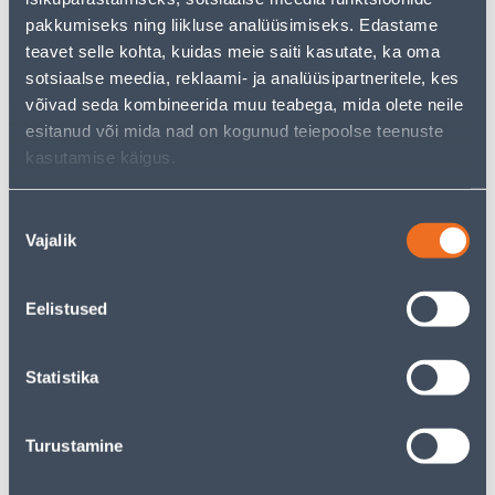
клиента
клиента
pakkumiseks ning liikluse analüüsimiseks. Edastame
teavet selle kohta, kuidas meie saiti kasutate, ka oma
sotsiaalse meedia, reklaami- ja analüüsipartneritele, kes
Э-ЦЕНА
Э-ЦЕНА
võivad seda kombineerida muu teabega, mida olete neile
esitanud või mida nad on kogunud teiepoolse teenuste
kasutamise käigus.
PADRUNIKOMPLEKT KS
VESIKÄI SCHEPPACH
Nõusoleku
TOOLS CHROMEPLUS 1/2
TIGER5000S
Vajalik
valik
´´, 30 OSA
553
185
.34 €
.34 €
Eelistused
/tk
/tk
339
.00 €
115
.00 €
для
для
авторизованного
авторизованного
Statistika
клиента
клиента
Turustamine
Э-ЦЕНА
Э-ЦЕНА