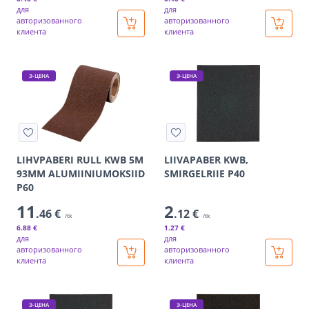
для
для
авторизованного
авторизованного
клиента
клиента
Э-ЦЕНА
Э-ЦЕНА
LIHVPABERI RULL KWB 5M
LIIVAPABER KWB,
93MM ALUMIINIUMOKSIID
SMIRGELRIIE P40
P60
11
2
.46 €
.12 €
/tk
/tk
6
.88 €
1
.27 €
для
для
авторизованного
авторизованного
клиента
клиента
Э-ЦЕНА
Э-ЦЕНА