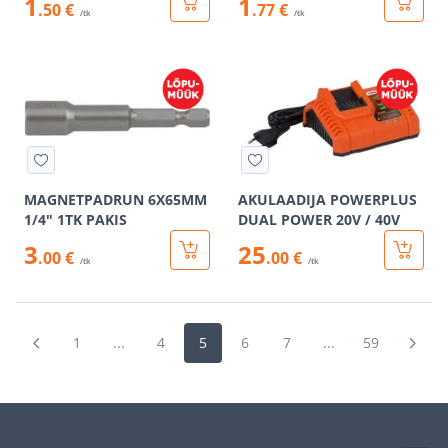
1
1
.50 €
.77 €
/tk
/tk
MAGNETPADRUN 6X65MM
AKULAADIJA POWERPLUS
1/4" 1TK PAKIS
DUAL POWER 20V / 40V
3
25
.00 €
.00 €
/tk
/tk
1
...
4
5
6
7
...
59