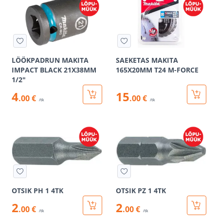
LÖÖKPADRUN MAKITA
SAEKETAS MAKITA
IMPACT BLACK 21X38MM
165X20MM T24 M-FORCE
1/2"
4
15
.00 €
.00 €
/tk
/tk
OTSIK PH 1 4TK
OTSIK PZ 1 4TK
2
2
.00 €
.00 €
/tk
/tk