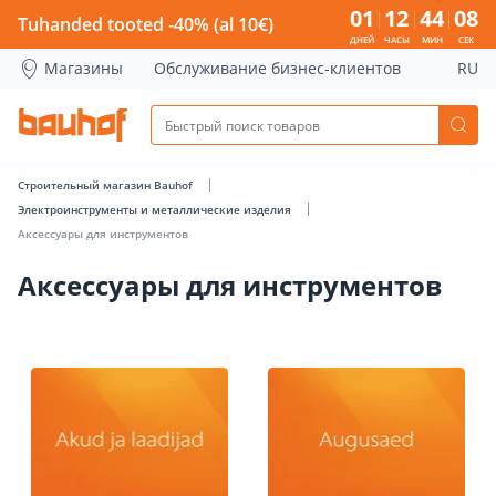
Аксессуары для инструментов - Bauhof has loaded
01
12
44
08
Tuhanded tooted -40% (al 10€)
ДНЕЙ
ЧАСЫ
МИН
СЕК
Магазины
Обслуживание бизнес-клиентов
RU
Строительный магазин Bauhof
Электроинструменты и металлические изделия
Аксессуары для инструментов
Аксессуары для инструментов