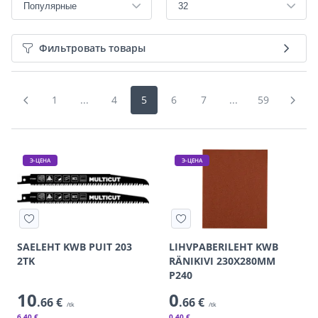
Фильтровать товары
1
...
4
5
6
7
...
59
Э-ЦЕНА
Э-ЦЕНА
SAELEHT KWB PUIT 203
LIHVPABERILEHT KWB
2TK
RÄNIKIVI 230X280MM
P240
10
0
.66 €
.66 €
/tk
/tk
6
.40 €
0
.40 €