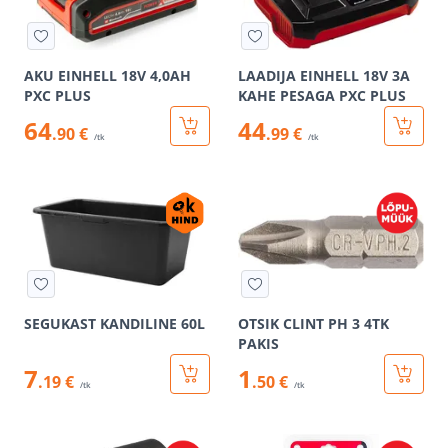
AKU EINHELL 18V 4,0AH
LAADIJA EINHELL 18V 3A
PXC PLUS
KAHE PESAGA PXC PLUS
64
44
.90 €
.99 €
/tk
/tk
SEGUKAST KANDILINE 60L
OTSIK CLINT PH 3 4TK
PAKIS
7
1
.19 €
.50 €
/tk
/tk