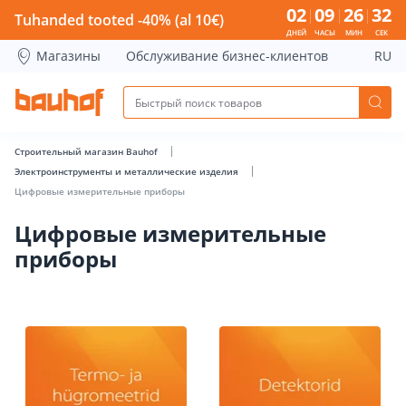
Цифровые измерительные приборы - Bauhof has loaded
02
09
26
31
Tuhanded tooted -40% (al 10€)
ДНЕЙ
ЧАСЫ
МИН
СЕК
Магазины
Обслуживание бизнес-клиентов
RU
Строительный магазин Bauhof
Электроинструменты и металлические изделия
Цифровые измерительные приборы
Цифровые измерительные
приборы