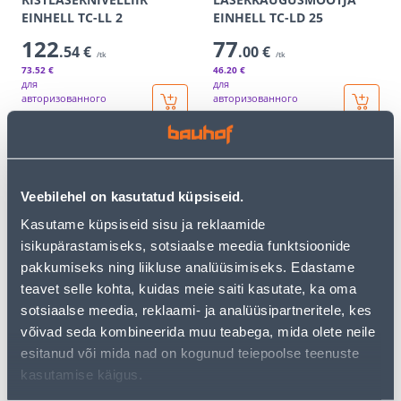
EINHELL TC-LL 2
EINHELL TC-LD 25
122
77
.54 €
.00 €
/tk
/tk
73
.52 €
46
.20 €
для
для
авторизованного
авторизованного
клиента
клиента
Э-ЦЕНА
Э-ЦЕНА
Veebilehel on kasutatud küpsiseid.
Kasutame küpsiseid sisu ja reklaamide
isikupärastamiseks, sotsiaalse meedia funktsioonide
pakkumiseks ning liikluse analüüsimiseks. Edastame
LASERNIVELLEERIMISSEAD
UNIVERSAALNE KAPRO
teavet selle kohta, kuidas meie saiti kasutate, ka oma
E EINHELL TC-LL 1
MAGNETIGA
sotsiaalse meedia, reklaami- ja analüüsipartneritele, kes
SEINAKINNITUS
võivad seda kombineerida muu teabega, mida olete neile
LASERITELE
esitanud või mida nad on kogunud teiepoolse teenuste
46
39
.66 €
.99 €
/tk
/tk
kasutamise käigus.
28
.00 €
23
.99 €
для
для