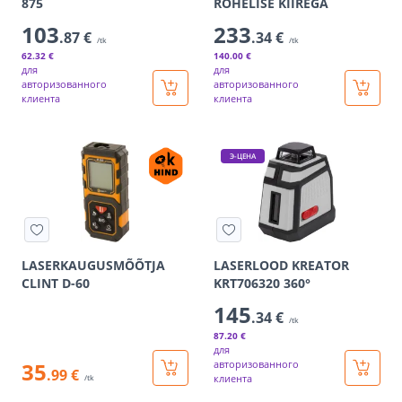
875
ROHELISE KIIREGA
103
233
.87 €
.34 €
/tk
/tk
62
.32 €
140
.00 €
для
для
авторизованного
авторизованного
клиента
клиента
Э-ЦЕНА
LASERKAUGUSMÕÕTJA
LASERLOOD KREATOR
CLINT D-60
KRT706320 360°
145
.34 €
/tk
87
.20 €
для
35
авторизованного
.99 €
клиента
/tk