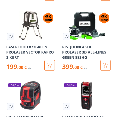
LASERLOOD 873GREEN
RISTJOONLASER
PROLASER VECTOR KAPRO
PROLASER 3D ALL-LINES
3 KIIRT
GREEN 883HG
199
399
.00 €
.00 €
/tk
/tk
Э-ЦЕНА
Э-ЦЕНА
RISTLASERNIVELLIIR
LASERKAUGUSMÕÕTJA