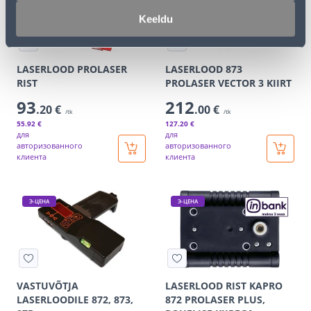
Keeldu
LASERLOOD PROLASER
LASERLOOD 873
RIST
PROLASER VECTOR 3 KIIRT
93
212
.20 €
.00 €
/tk
/tk
55
.92 €
127
.20 €
для
для
авторизованного
авторизованного
клиента
клиента
Э-ЦЕНА
Э-ЦЕНА
VASTUVÕTJA
LASERLOOD RIST KAPRO
LASERLOODILE 872, 873,
872 PROLASER PLUS,