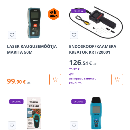
Э-ЦЕНА
LASER KAUGUSEMÕÕTJA
ENDOSKOOP/KAAMERA
MAKITA 50M
KREATOR KRT720001
126
.54 €
/tk
75
.92 €
для
99
авторизованного
.90 €
клиента
/tk
Э-ЦЕНА
Э-ЦЕНА