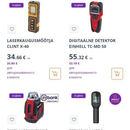
Э-ЦЕНА
Э-ЦЕНА
LASERKAUGUSMÕÕTJA
DIGITAALNE DETEKTOR
CLINT X-40
EINHELL TC-MD 50
34
55
.66 €
.32 €
/tk
/tk
20
.80 €
33
.19 €
для
для
авторизованного
авторизованного
клиента
клиента
Э-ЦЕНА
Э-ЦЕНА