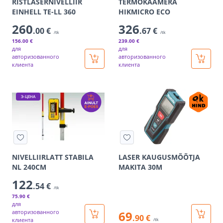
RISTLASERNIVELLIIR
TERMOKAAMERA
EINHELL TE-LL 360
HIKMICRO ECO
260
326
.00 €
.67 €
/tk
/tk
156
.00 €
239
.00 €
для
для
авторизованного
авторизованного
клиента
клиента
Э-ЦЕНА
NIVELLIIRLATT STABILA
LASER KAUGUSMÕÕTJA
NL 240CM
MAKITA 30M
122
.54 €
/tk
75
.90 €
для
авторизованного
69
.90 €
клиента
/tk