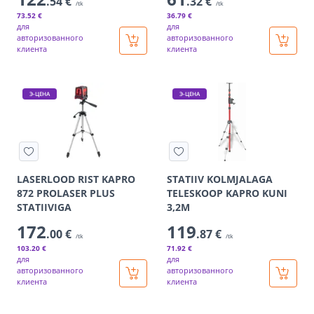
.54 €
.32 €
/tk
/tk
73
.52 €
36
.79 €
для
для
авторизованного
авторизованного
клиента
клиента
Э-ЦЕНА
Э-ЦЕНА
LASERLOOD RIST KAPRO
STATIIV KOLMJALAGA
872 PROLASER PLUS
TELESKOOP KAPRO KUNI
STATIIVIGA
3,2M
172
119
.00 €
.87 €
/tk
/tk
103
.20 €
71
.92 €
для
для
авторизованного
авторизованного
клиента
клиента