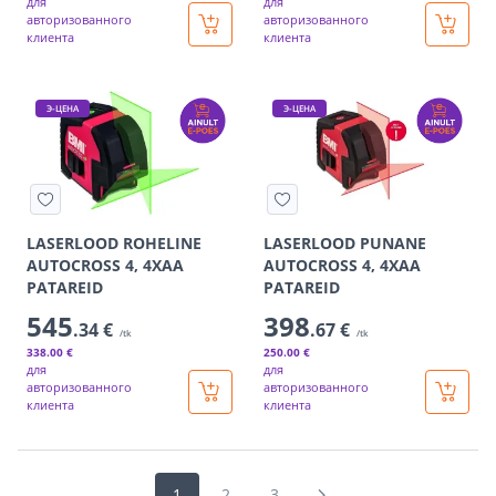
для
для
авторизованного
авторизованного
клиента
клиента
Э-ЦЕНА
Э-ЦЕНА
LASERLOOD ROHELINE
LASERLOOD PUNANE
AUTOCROSS 4, 4XAA
AUTOCROSS 4, 4XAA
PATAREID
PATAREID
545
398
.34 €
.67 €
/tk
/tk
338
.00 €
250
.00 €
для
для
авторизованного
авторизованного
клиента
клиента
1
2
3