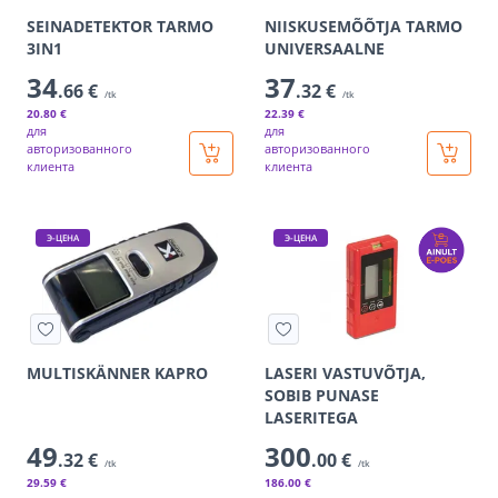
SEINADETEKTOR TARMO
NIISKUSEMÕÕTJA TARMO
3IN1
UNIVERSAALNE
34
37
.66 €
.32 €
/tk
/tk
20
.80 €
22
.39 €
для
для
авторизованного
авторизованного
клиента
клиента
Э-ЦЕНА
Э-ЦЕНА
MULTISKÄNNER KAPRO
LASERI VASTUVÕTJA,
SOBIB PUNASE
LASERITEGA
49
300
.32 €
.00 €
/tk
/tk
29
.59 €
186
.00 €