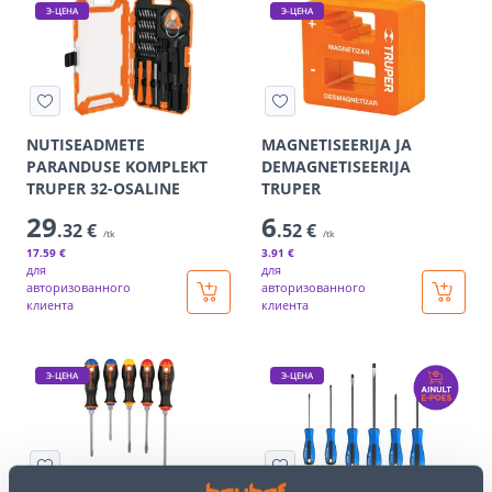
Э-ЦЕНА
Э-ЦЕНА
NUTISEADMETE
MAGNETISEERIJA JA
PARANDUSE KOMPLEKT
DEMAGNETISEERIJA
TRUPER 32-OSALINE
TRUPER
29
6
.32 €
.52 €
/tk
/tk
17
.59 €
3
.91 €
для
для
авторизованного
авторизованного
клиента
клиента
Э-ЦЕНА
Э-ЦЕНА