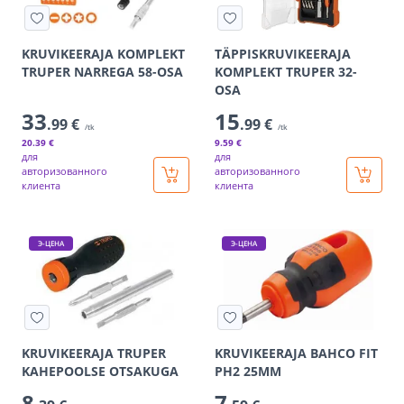
KRUVIKEERAJA KOMPLEKT
TÄPPISKRUVIKEERAJA
TRUPER NARREGA 58-OSA
KOMPLEKT TRUPER 32-
OSA
33
15
.99 €
.99 €
/tk
/tk
20
.39 €
9
.59 €
для
для
авторизованного
авторизованного
клиента
клиента
Э-ЦЕНА
Э-ЦЕНА
KRUVIKEERAJA TRUPER
KRUVIKEERAJA BAHCO FIT
KAHEPOOLSE OTSAKUGA
PH2 25MM
8
7