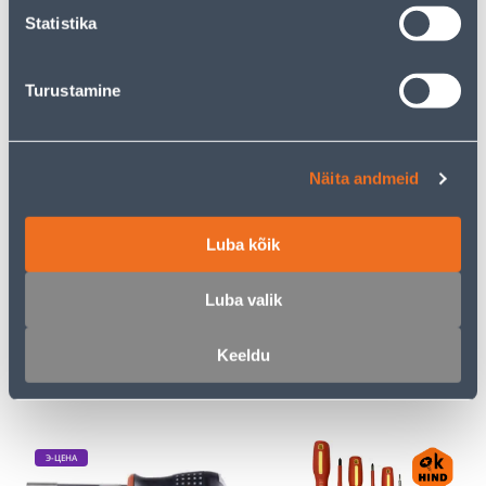
для
для
Statistika
авторизованного
авторизованного
клиента
клиента
Turustamine
Э-ЦЕНА
Э-ЦЕНА
Näita andmeid
Luba kõik
UNIVERSAALNE VÕTI SUKI
KRUVIKEERAJATE KMPL PH
1/2, PZ1/2, SL 3,5/5 6 OSA
Luba valik
31
41
.99 €
.32 €
/tk
/tk
19
.19 €
24
.79 €
для
для
Keeldu
авторизованного
авторизованного
клиента
клиента
Э-ЦЕНА