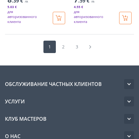
.39 €
.59 €
/tk
/tk
5
.03 €
4
.55 €
для
для
авторизованного
авторизованного
клиента
клиента
1
2
3
ОБСЛУЖИВАНИЕ ЧАСТНЫХ КЛИЕНТОВ
УСЛУГИ
КЛУБ МАСТЕРОВ
О НАС