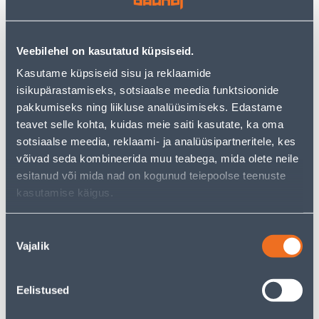
KRUVIKEERAJATE
KRUVIKEERAJATE
KOMPLEKT TRUPER 5-
KOMPLEKT BRILLIANT
OSALINE
TOOLS PH PH LAPIK, 6
Veebilehel on kasutatud küpsiseid.
OSA
Kasutame küpsiseid sisu ja reklaamide
22
54
.66 €
.66 €
/tk
/tk
isikupärastamiseks, sotsiaalse meedia funktsioonide
13
.60 €
33
.49 €
pakkumiseks ning liikluse analüüsimiseks. Edastame
для
для
авторизованного
авторизованного
teavet selle kohta, kuidas meie saiti kasutate, ka oma
клиента
клиента
sotsiaalse meedia, reklaami- ja analüüsipartneritele, kes
võivad seda kombineerida muu teabega, mida olete neile
esitanud või mida nad on kogunud teiepoolse teenuste
Э-ЦЕНА
Э-ЦЕНА
kasutamise käigus.
Nõusoleku
Vajalik
valik
KRUVIKEERAJA SUKI SL
TÄPPISKRUVIKEERAJATE
75X3MM ERGON.KÄEPIDE
KOMPLEKT SUKI 16TK
Eelistused
5
16
.99 €
.79 €
/tk
/tk
3
.59 €
10
.07 €