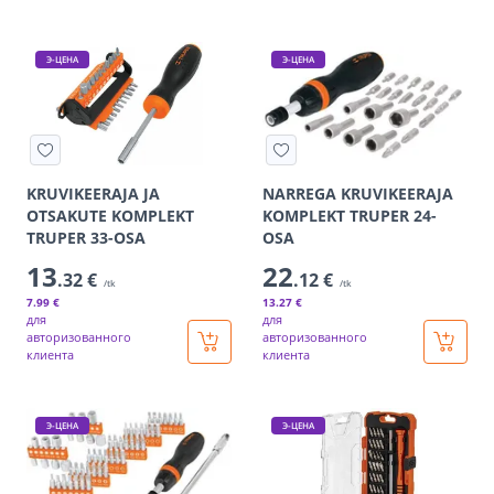
Э-ЦЕНА
Э-ЦЕНА
KRUVIKEERAJA JA
NARREGA KRUVIKEERAJA
OTSAKUTE KOMPLEKT
KOMPLEKT TRUPER 24-
TRUPER 33-OSA
OSA
13
22
.32 €
.12 €
/tk
/tk
7
.99 €
13
.27 €
для
для
авторизованного
авторизованного
клиента
клиента
Э-ЦЕНА
Э-ЦЕНА