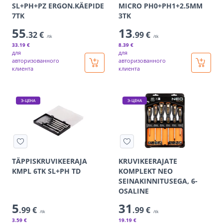
SL+PH+PZ ERGON.KÄEPIDE
MICRO PH0+PH1+2.5MM
7TK
3TK
55
13
.32 €
.99 €
/tk
/tk
33
.19 €
8
.39 €
для
для
авторизованного
авторизованного
клиента
клиента
Э-ЦЕНА
Э-ЦЕНА
TÄPPISKRUVIKEERAJA
KRUVIKEERAJATE
KMPL 6TK SL+PH TD
KOMPLEKT NEO
SEINAKINNITUSEGA, 6-
OSALINE
5
31
.99 €
.99 €
/tk
/tk
3
.59 €
19
.19 €