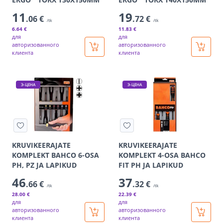
11
19
.06 €
.72 €
/tk
/tk
6
.64 €
11
.83 €
для
для
авторизованного
авторизованного
клиента
клиента
Э-ЦЕНА
Э-ЦЕНА
KRUVIKEERAJATE
KRUVIKEERAJATE
KOMPLEKT BAHCO 6-OSA
KOMPLEKT 4-OSA BAHCO
PH, PZ JA LAPIKUD
FIT PH JA LAPIKUD
46
37
.66 €
.32 €
/tk
/tk
28
.00 €
22
.39 €
для
для
авторизованного
авторизованного
клиента
клиента