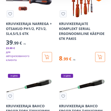
KRUVIKEERAJA NARREGA +
KRUVIKEERAJATE
OTSAKUD PH1/2, PZ1/2,
KOMPLEKT SERIAL
SL4,5/5,5 6TK
ERGONOOMILINE KÄEPIDE
6TK PAKIS
39
.99 €
/tk
23
.99 €
для
авторизованного
8
.99 €
клиента
/tk
Э-ЦЕНА
Э-ЦЕНА
KRUVIKEERAJA BAHCO
KRUVIKEERAJA BAHCO
ERGO™ TORX T30X150MM
ERGO™ TORX T40X150MM