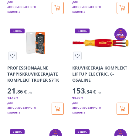
для
для
авторизованного
авторизованного
клиента
клиента
Э-ЦЕНА
Э-ЦЕНА
PROFESSIONAALNE
KRUVIKEERAJA KOMPLEKT
TÄPPISKRUVIKEERAJATE
LIFTUP ELECTRIC, 6-
KOMPLEKT TRUPER 57TK
OSALINE
21
153
.86 €
.34 €
/tk
/tk
13
.12 €
94
.00 €
для
для
авторизованного
авторизованного
клиента
клиента
Э-ЦЕНА
Э-ЦЕНА