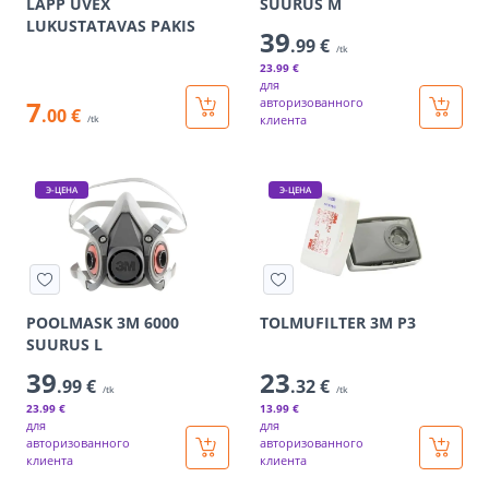
LAPP UVEX
SUURUS M
LUKUSTATAVAS PAKIS
39
.99 €
/tk
23
.99 €
для
7
авторизованного
.00 €
клиента
/tk
Э-ЦЕНА
Э-ЦЕНА
POOLMASK 3M 6000
TOLMUFILTER 3M P3
SUURUS L
39
23
.99 €
.32 €
/tk
/tk
23
.99 €
13
.99 €
для
для
авторизованного
авторизованного
клиента
клиента