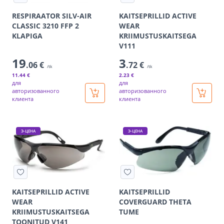
RESPIRAATOR SILV-AIR
KAITSEPRILLID ACTIVE
CLASSIC 3210 FFP 2
WEAR
KLAPIGA
KRIIMUSTUSKAITSEGA
V111
19
3
.06 €
.72 €
/tk
/tk
11
.44 €
2
.23 €
для
для
авторизованного
авторизованного
клиента
клиента
Э-ЦЕНА
Э-ЦЕНА
KAITSEPRILLID ACTIVE
KAITSEPRILLID
WEAR
COVERGUARD THETA
KRIIMUSTUSKAITSEGA
TUME
TOONITUD V141