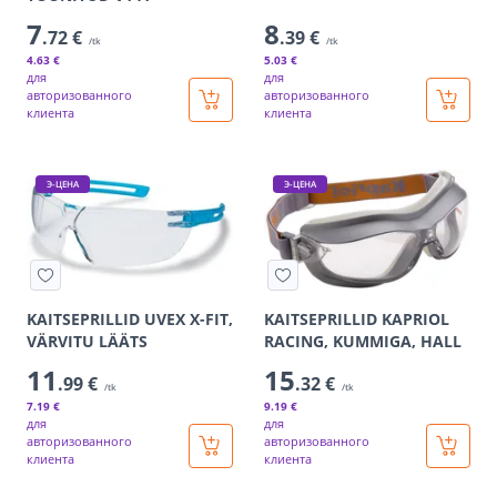
7
8
.72 €
.39 €
/tk
/tk
4
.63 €
5
.03 €
для
для
авторизованного
авторизованного
клиента
клиента
Э-ЦЕНА
Э-ЦЕНА
KAITSEPRILLID UVEX X-FIT,
KAITSEPRILLID KAPRIOL
VÄRVITU LÄÄTS
RACING, KUMMIGA, HALL
11
15
.99 €
.32 €
/tk
/tk
7
.19 €
9
.19 €
для
для
авторизованного
авторизованного
клиента
клиента