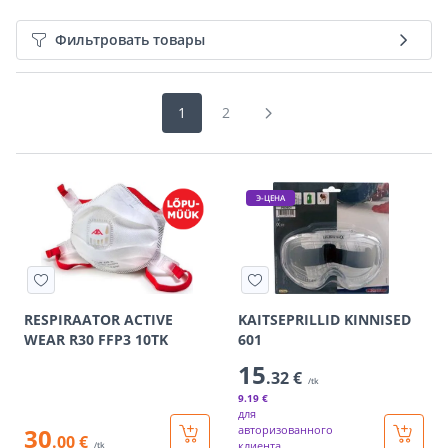
Фильтровать товары
1
2
Э-ЦЕНА
RESPIRAATOR ACTIVE
KAITSEPRILLID KINNISED
WEAR R30 FFP3 10TK
601
15
.32 €
/tk
9
.19 €
для
30
авторизованного
.00 €
клиента
/tk