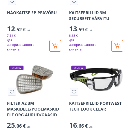
NÄOKAITSE EP PEAVÕRU
KAITSEPRILLID 3M
SECUREFIT VÄRVITU
12
13
.52 €
.59 €
/tk
/tk
7
.51 €
8
.15 €
для
для
авторизованного
авторизованного
клиента
клиента
Э-ЦЕНА
Э-ЦЕНА
FILTER A2 3M
KAITSEPRILLID PORTWEST
MASKIDELE/POOLMASKID
TECH LOOK CLEAR
ELE ORG.AURUD/GAASID
25
16
.06 €
.66 €
/tk
/tk