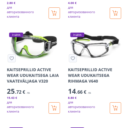
2
.80 €
4
.00 €
для
для
авторизованного
авторизованного
клиента
клиента
Э-ЦЕНА
Э-ЦЕНА
KAITSEPRILLID ACTIVE
KAITSEPRILLID ACTIVE
WEAR UDUKAITSEGA LAIA
WEAR UDUKAITSEGA
VAATEVÄLJAGA V320
RIHMAGA V640
25
14
.72 €
.66 €
/tk
/tk
15
.43 €
8
.80 €
для
для
авторизованного
авторизованного
клиента
клиента