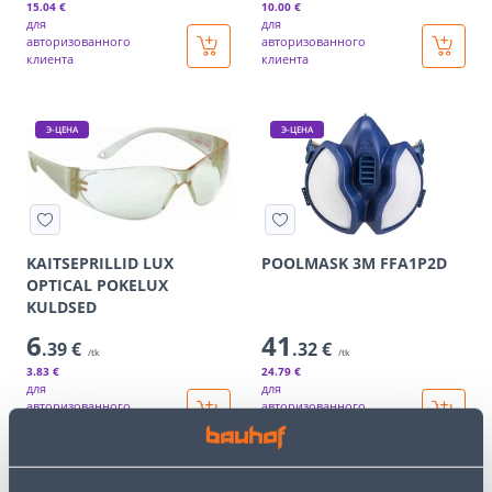
15
.04 €
10
.00 €
для
для
авторизованного
авторизованного
клиента
клиента
Э-ЦЕНА
Э-ЦЕНА
KAITSEPRILLID LUX
POOLMASK 3M FFA1P2D
OPTICAL POKELUX
KULDSED
6
41
.39 €
.32 €
/tk
/tk
3
.83 €
24
.79 €
для
для
авторизованного
авторизованного
клиента
клиента