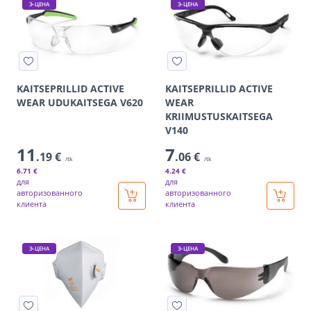
Э-ЦЕНА
Э-ЦЕНА
KAITSEPRILLID ACTIVE
KAITSEPRILLID ACTIVE
WEAR UDUKAITSEGA V620
WEAR
KRIIMUSTUSKAITSEGA
V140
11
7
.19 €
.06 €
/tk
/tk
6
.71 €
4
.24 €
для
для
авторизованного
авторизованного
клиента
клиента
Э-ЦЕНА
Э-ЦЕНА