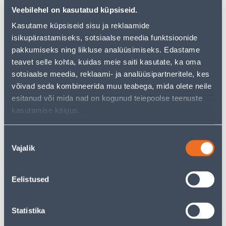
Э-ЦЕНА
Э-ЦЕНА
Veebilehel on kasutatud küpsiseid.
Kasutame küpsiseid sisu ja reklaamide
isikupärastamiseks, sotsiaalse meedia funktsioonide
pakkumiseks ning liikluse analüüsimiseks. Edastame
teavet selle kohta, kuidas meie saiti kasutate, ka oma
KAITSEPRILLID DELTA
KAITSEPRILLID DELTA
PLUS BRAVA2, VÄRVITU
PLUS BRAVA2, KOLLANE
sotsiaalse meedia, reklaami- ja analüüsipartneritele, kes
KLAAS, VÄRVITU RAAM
KLAAS, KOLLANE RAAM
võivad seda kombineerida muu teabega, mida olete neile
5
5
esitanud või mida nad on kogunud teiepoolse teenuste
.59 €
.59 €
/tk
/tk
kasutamise käigus.
3
.35 €
3
.35 €
для
для
авторизованного
авторизованного
клиента
клиента
Nõusoleku
Vajalik
valik
Э-ЦЕНА
Э-ЦЕНА
Eelistused
Statistika