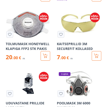
TOLMUMASK HONEYWELL
KAITSEPRILLID 3M
KLAPIGA FFP2 5TK PAKIS
SECUREFIT KOLLASED
20
7
.00 €
.00 €
/tk
/tk
Э-ЦЕНА
UDUVASTANE PRILLIDE
POOLMASK 3M 6000