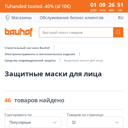
Защитные маски для лица - Bauhof has loaded
01
09
26
50
Tuhanded tooted -40% (al 10€)
ДНЕЙ
ЧАСЫ
МИН
СЕК
Магазины
Обслуживание бизнес-клиентов
RU
Строительный магазин Bauhof
Электроинструменты и металлические изделия
Средства индивидуальной защиты
Защитные маски для лица
Защитные маски для лица
46
товаров найдено
Сортировать по:
Товаров на странице: