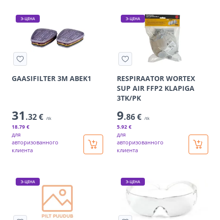
Э-ЦЕНА
Э-ЦЕНА
GAASIFILTER 3M ABEK1
RESPIRAATOR WORTEX
SUP AIR FFP2 KLAPIGA
3TK/PK
31
9
.32 €
.86 €
/tk
/tk
18
.79 €
5
.92 €
для
для
авторизованного
авторизованного
клиента
клиента
Э-ЦЕНА
Э-ЦЕНА