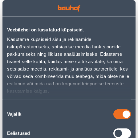
Veebilehel on kasutatud küpsiseid.
TOAKASVUHOONE
TOAKASVUHOONE VEFI
36X22CM 18 POTIGA MUST
53X32CM 48 POTIGA MUST
Kasutame küpsiseid sisu ja reklaamide
isikupärastamiseks, sotsiaalse meedia funktsioonide
6
18
.66 €
.12 €
/tk
/tk
pakkumiseks ning liikluse analüüsimiseks. Edastame
4
.33 €
11
.78 €
teavet selle kohta, kuidas meie saiti kasutate, ka oma
для
для
авторизованного
авторизованного
sotsiaalse meedia, reklaami- ja analüüsipartneritele, kes
клиента
клиента
võivad seda kombineerida muu teabega, mida olete neile
esitanud või mida nad on kogunud teiepoolse teenuste
kasutamise käigus.
Э-ЦЕНА
Э-ЦЕНА
Nõusoleku
Vajalik
valik
ISTUTUSPOTID 10,5CM
KOOKOSBRIKETT SEKLOS
Eelistused
MUST 10TK PAKIS
10L SUBSTRAAT