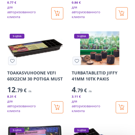
0
.77 €
0
.86 €
для
для
авторизованного
авторизованного
клиента
клиента
Э-ЦЕНА
Э-ЦЕНА
TOAKASVUHOONE VEFI
TURBATABLETID JIFFY
60X22CM 30 POTIGA MUST
41MM 10TK PAKIS
12
4
.79 €
.79 €
/tk
/tk
8
.31 €
3
.11 €
для
для
авторизованного
авторизованного
клиента
клиента
Э-ЦЕНА
Э-ЦЕНА