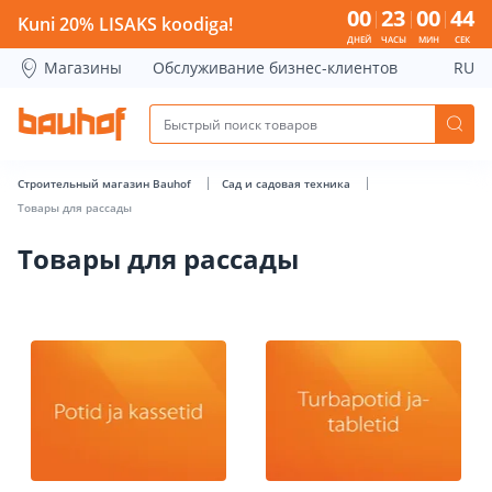
Товары для рассады - Bauhof has loaded
00
23
00
43
Kuni 20% LISAKS koodiga!
ДНЕЙ
ЧАСЫ
МИН
СЕК
Магазины
Обслуживание бизнес-клиентов
RU
Строительный магазин Bauhof
Сад и садовая техника
Товары для рассады
Товары для рассады