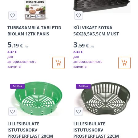
TURBASAMBLA TABLETID
KÜLVIKAST SOTKA
BIOLAN 12TK PAKIS
56X28,5X5,5CM MUST
5
3
.19 €
.59 €
/tk
/tk
3
.37 €
2
.33 €
для
для
авторизованного
авторизованного
клиента
клиента
Э-ЦЕНА
Э-ЦЕНА
LILLESIBULATE
LILLESIBULATE
ISTUTUSKORV
ISTUTUSKORV
PROSPERPLAST 20CM
PROSPERPLAST 22CM