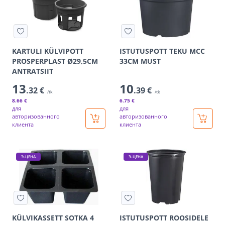
KARTULI KÜLVIPOTT
ISTUTUSPOTT TEKU MCC
PROSPERPLAST Ø29,5CM
33CM MUST
ANTRATSIIT
13
10
.32 €
.39 €
/tk
/tk
8
.66 €
6
.75 €
для
для
авторизованного
авторизованного
клиента
клиента
Э-ЦЕНА
Э-ЦЕНА
KÜLVIKASSETT SOTKA 4
ISTUTUSPOTT ROOSIDELE