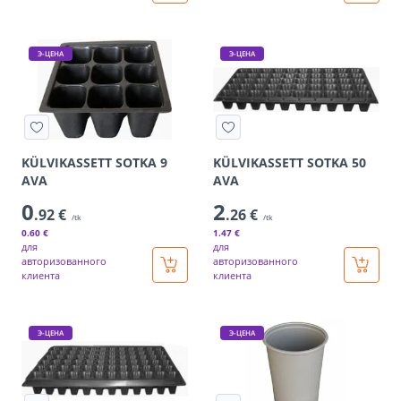
Э-ЦЕНА
Э-ЦЕНА
KÜLVIKASSETT SOTKA 9
KÜLVIKASSETT SOTKA 50
AVA
AVA
0
2
.92 €
.26 €
/tk
/tk
0
.60 €
1
.47 €
для
для
авторизованного
авторизованного
клиента
клиента
Э-ЦЕНА
Э-ЦЕНА