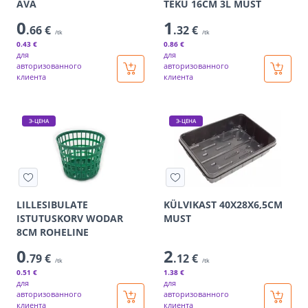
AVA
TEKU 16CM 3L MUST
0
1
.66 €
.32 €
/tk
/tk
0
.43 €
0
.86 €
для
для
авторизованного
авторизованного
клиента
клиента
Э-ЦЕНА
Э-ЦЕНА
LILLESIBULATE
KÜLVIKAST 40X28X6,5CM
ISTUTUSKORV WODAR
MUST
8CM ROHELINE
0
2
.79 €
.12 €
/tk
/tk
0
.51 €
1
.38 €
для
для
авторизованного
авторизованного
клиента
клиента