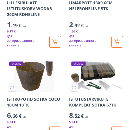
LILLESIBULATE
ÜMARPOTT 13X9,6CM
ISTUTUSKORV WODAR
HELEROHELINE 5TK
20CM ROHELINE
1
2
.19 €
.92 €
/tk
/tk
0
.77 €
1
.90 €
для
для
авторизованного
авторизованного
клиента
клиента
Э-ЦЕНА
Э-ЦЕНА
ISTIKUPOTID SOTKA COCO
ISTUTUSTARVIKUTE
10CM 10TK
KOMPLEKT SOTKA 67TK
6
8
.66 €
.52 €
/tk
/tk
4
.33 €
5
.54 €
для
для