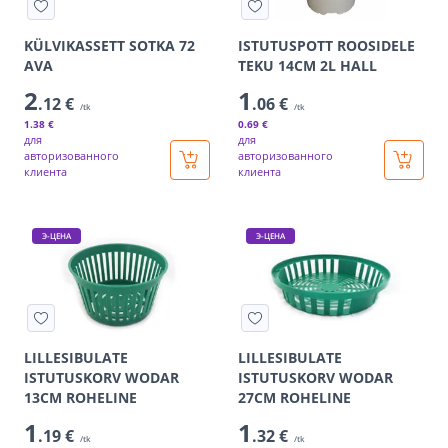
KÜLVIKASSETT SOTKA 72
ISTUTUSPOTT ROOSIDELE
AVA
TEKU 14CM 2L HALL
2
1
.12 €
.06 €
/tk
/tk
1
.38 €
0
.69 €
для
для
авторизованного
авторизованного
клиента
клиента
Э-ЦЕНА
Э-ЦЕНА
LILLESIBULATE
LILLESIBULATE
ISTUTUSKORV WODAR
ISTUTUSKORV WODAR
13CM ROHELINE
27CM ROHELINE
1
1
.19 €
.32 €
/tk
/tk