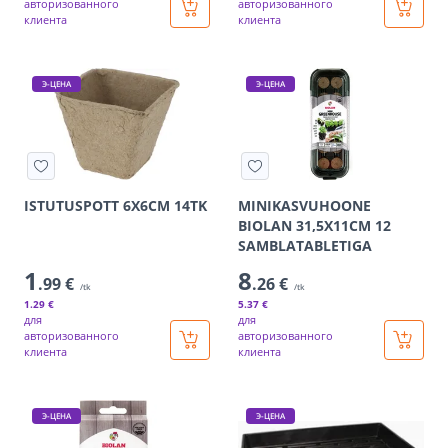
авторизованного
авторизованного
клиента
клиента
Э-ЦЕНА
Э-ЦЕНА
ISTUTUSPOTT 6X6CM 14TK
MINIKASVUHOONE
BIOLAN 31,5X11CM 12
SAMBLATABLETIGA
1
8
.99 €
.26 €
/tk
/tk
1
.29 €
5
.37 €
для
для
авторизованного
авторизованного
клиента
клиента
Э-ЦЕНА
Э-ЦЕНА