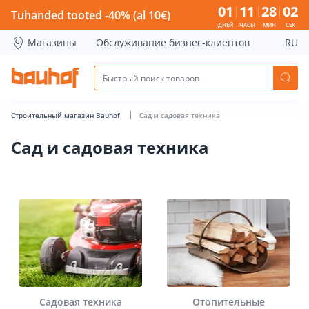
Aed ja aiatehnika - Bauhof has loaded
01
11
28
02
Tuhanded tooted -40% (al 10€)
ДНЕЙ
ЧАСЫ
МИН
СЕК
Магазины
Обслуживание бизнес-клиентов
RU
Строительный магазин Bauhof
Сад и садовая техника
Сад и садовая техника
Садовая техника
Отопительные