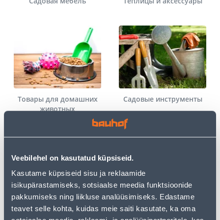
Садовая мебель
Теплицы и аксессуары
Товары для домашних
Садовые инструменты
животных
Veebilehel on kasutatud küpsiseid.
Kasutame küpsiseid sisu ja reklaamide
isikupärastamiseks, sotsiaalse meedia funktsioonide
pakkumiseks ning liikluse analüüsimiseks. Edastame
Средства защиты от
Летние товары
teavet selle kohta, kuidas meie saiti kasutate, ka oma
насекомых