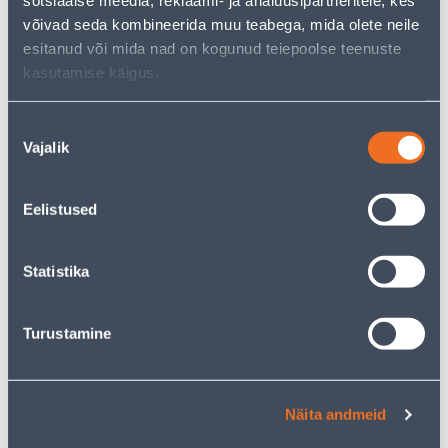
sotsiaalse meedia, reklaami- ja analüüsipartneritele, kes
võivad seda kombineerida muu teabega, mida olete neile
esitanud või mida nad on kogunud teiepoolse teenuste
kasutamise käigus.
Nõusoleku
Vajalik
valik
Принадлежности для
Сады и аксессуары
Eelistused
полива
Statistika
7394
товаров найдено
Turustamine
Сортировать по:
Товаров на странице:
Näita andmeid