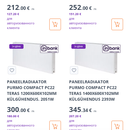
212
252
.00 €
.00 €
/tk
/tk
127
.20 €
151
.20 €
для
для
авторизованного
авторизованного
клиента
клиента
Э-ЦЕНА
Э-ЦЕНА
PANEELRADIAATOR
PANEELRADIAATOR
PURMO COMPACT PC22
PURMO COMPACT PC22
TERAS 1200X600X102MM
TERAS 1400X600X102MM
KÜLGÜHENDUS. 2051W
KÜLGÜHENDUS 2393W
300
345
.00 €
.34 €
/tk
/tk
180
.00 €
207
.20 €
для
для
авторизованного
авторизованного
клиента
клиента