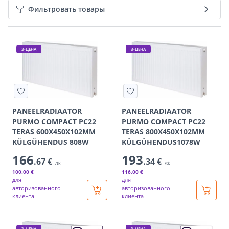
Фильтровать товары
Э-ЦЕНА
Э-ЦЕНА
PANEELRADIAATOR
PANEELRADIAATOR
PURMO COMPACT PC22
PURMO COMPACT PC22
TERAS 600X450X102MM
TERAS 800X450X102MM
KÜLGÜHENDUS 808W
KÜLGÜHENDUS1078W
166
193
.67 €
.34 €
/tk
/tk
100
.00 €
116
.00 €
для
для
авторизованного
авторизованного
клиента
клиента
Э-ЦЕНА
Э-ЦЕНА