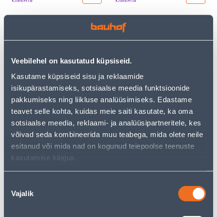
Э-ЦЕНА
Э-ЦЕНА
Veebilehel on kasutatud küpsiseid.
Kasutame küpsiseid sisu ja reklaamide
isikupärastamiseks, sotsiaalse meedia funktsioonide
TERASRADIAATOR INVENA
TERASRADIAATOR INVENA
K22 KÜLGÜHENDUSEGA
K22 KÜLGÜHENDUSEGA
pakkumiseks ning liikluse analüüsimiseks. Edastame
600X550X104MM 1010W
800X550X104MM 1347W
teavet selle kohta, kuidas meie saiti kasutate, ka oma
91
119
sotsiaalse meedia, reklaami- ja analüüsipartneritele, kes
.87 €
.87 €
/tk
/tk
võivad seda kombineerida muu teabega, mida olete neile
55
.12 €
71
.92 €
для
для
esitanud või mida nad on kogunud teiepoolse teenuste
авторизованного
авторизованного
kasutamise käigus.
клиента
клиента
Nõusoleku
Э-ЦЕНА
Э-ЦЕНА
Vajalik
valik