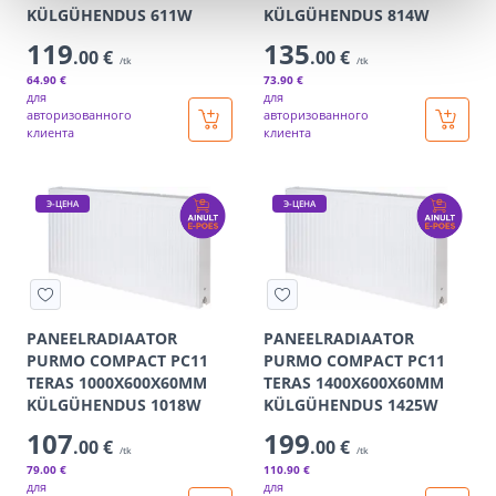
KÜLGÜHENDUS 611W
KÜLGÜHENDUS 814W
119
135
.00 €
.00 €
/tk
/tk
64
.90 €
73
.90 €
для
для
авторизованного
авторизованного
клиента
клиента
Э-ЦЕНА
Э-ЦЕНА
PANEELRADIAATOR
PANEELRADIAATOR
PURMO COMPACT PC11
PURMO COMPACT PC11
TERAS 1000X600X60MM
TERAS 1400X600X60MM
KÜLGÜHENDUS 1018W
KÜLGÜHENDUS 1425W
107
199
.00 €
.00 €
/tk
/tk
79
.00 €
110
.90 €
для
для