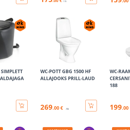
.00
.00 €
/ tk
 SIMPLETT
WC-POTT GBG 1500 HF
WC-RAAM
RALDAJAGA
ALLAJOOKS PRILL-LAUD
CERSANIT
188
269
199
.00 €
.00
/tk