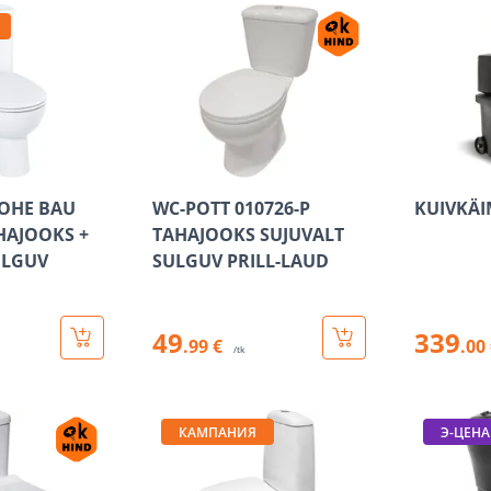
OHE BAU
WC-POTT 010726-P
KUIVKÄI
HAJOOKS +
TAHAJOOKS SUJUVALT
ULGUV
SULGUV PRILL-LAUD
49
339
.99 €
.00
/tk
КАМПАНИЯ
Э-ЦЕНА