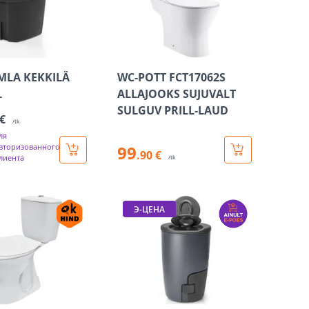
MLA KEKKILÄ
WC-POTT FCT17062S
L
ALLAJOOKS SUJUVALT
SULGUV PRILL-LAUD
 €
/tk
ля
вторизованного
99
.90 €
лиента
/tk
Э-ЦЕНА