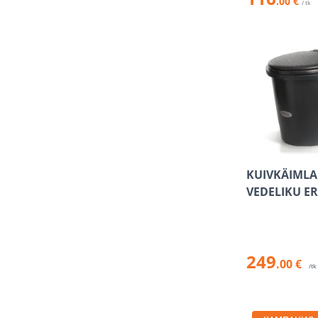
.00 €
/ tk
KUIVKÄIMLA
VEDELIKU E
249
.00 €
/tk