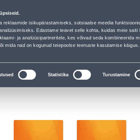
Обслуживание частных клиентов
Услуги
Предложения о 
üpsiseid.
a reklaamide isikupärastamiseks, sotsiaalse meedia funktsiooni
ПОИСК
analüüsimiseks. Edastame teavet selle kohta, kuidas meie saiti 
klaami- ja analüüsipartneritele, kes võivad seda kombineerida 
 või mida nad on kogunud teiepoolse teenuste kasutamise käigus.
АТАЛОГИ
АРЕНДА ИНСТРУМЕНТОВ
РАСС
 и ванная комната
Унитазы
stused
Statistika
Turustamine