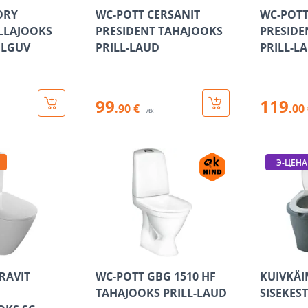
ORY
WC-POTT CERSANIT
WC-POTT
ALLAJOOKS
PRESIDENT TAHAJOOKS
PRESIDE
ULGUV
PRILL-LAUD
PRILL-L
99
119
.90 €
.00
/tk
Э-ЦЕНА
RAVIT
WC-POTT GBG 1510 HF
KUIVKÄ
TAHAJOOKS PRILL-LAUD
SISEKE