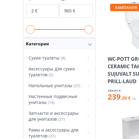
КАМПАНИЯ
Категории
Сухие туалеты
(8)
WC-POTT GR
CERAMIC TA
Аксессуары для сухих
SUJUVALT S
туалетов
(5)
PRILL-LAUD
Напольные унитазы
(37)
398
.67 €
239
Настенные подвесные
.20 €
/ tk
унитазы
(14)
Запчасти и аксессуары
для унитазов
(21)
Рамы и аксессуары для
туалетов
(31)