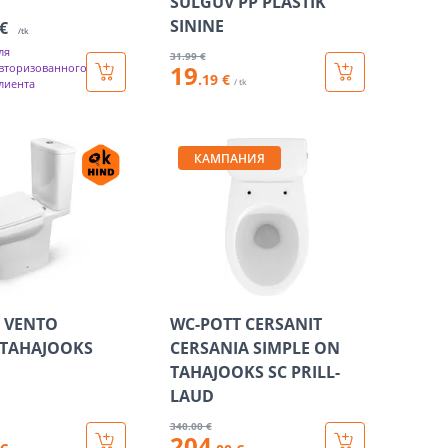
SULGUV PP PLASTIK
SININE
 €
/tk
ля
31
.99 €
19
вторизованного
.19 €
лиента
/ tk
КАМПАНИЯ
 VENTO
WC-POTT CERSANIT
 TAHAJOOKS
CERSANIA SIMPLE ON
TAHAJOOKS SC PRILL-
LAUD
340
.00 €
204