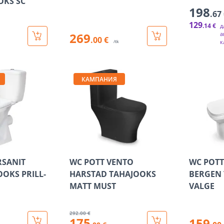
OKS SC
198
.67
129
.14 €
д
269
а
.00 €
к
/tk
КАМПАНИЯ
RSANIT
WC POTT VENTO
WC POTT
OOKS PRILL-
HARSTAD TAHAJOOKS
BERGEN
MATT MUST
VALGE
292
.00 €
175
159