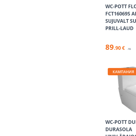
WC-POTT FL
FCT16069S 
SUJUVALT S
PRILL-LAUD
89
.90 €
/tk
КАМПАНИЯ
WC-POTT DU
DURASOLA