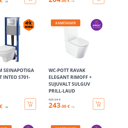
 €
.00 €
/ tk
/tk
КАМПАНИЯ
 SEINAPOTIGA
WC-POTT RAVAK
 INTEO S701-
ELEGANT RIMOFF +
SUJUVALT SULGUV
PRILL-LAUD
425
.34 €
243
 €
.00 €
/ tk
/tk