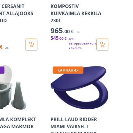
 CERSANIT
KOMPOSTIV
NT ALLAJOOKS
KUIVKÄIMLA KEKKILÄ
AUD
230L
965
.00 €
/tk
545
.00 €
для
авторизованного
 €
клиента
/tk
КАМПАНИЯ
IMLA KOMPLEKT
PRILL-LAUD RIDDER
STAGA MARMOR
MIAMI VAIKSELT