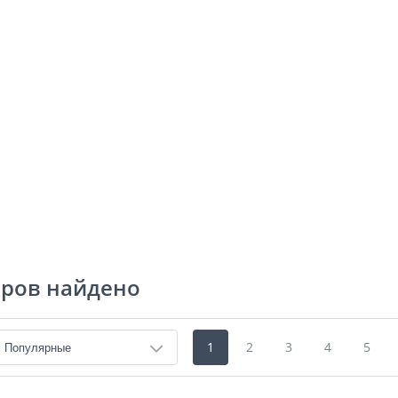
аров найдено
1
2
3
4
5