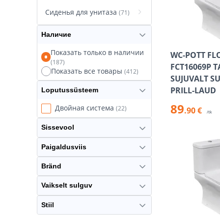
Сиденья для унитаза
(71)
Наличие
Показать только в наличии
WC-POTT FL
(187)
FCT16069P 
Показать все товары
(412)
SUJUVALT S
PRILL-LAUD
Loputussüsteem
89
Двойная система
(22)
.90 €
/tk
Sissevool
Paigaldusviis
Bränd
Vaikselt sulguv
Stiil