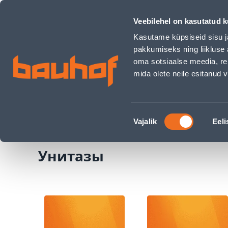
Унитазы - Bauhof has loaded
Магазины
Обслуживание бизнес-клиентов
Veebilehel on kasutatud k
Kasutame küpsiseid sisu j
pakkumiseks ning liikluse 
oma sotsiaalse meedia, re
mida olete neile esitanud
ТОВАРЫ
АКЦИИ
К
Nõusoleku
Строительный магазин Bauhof
Сантехника
Vajalik
Eeli
valik
Унитазы