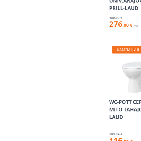
UNIV.ÄRAJO
PRILL-LAUD
460
.00 €
276
.00 €
/ tk
КАМПАНИЯ
WC-POTT CE
MITO TAHAJ
LAUD
193
.34 €
116