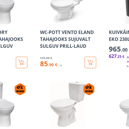
ORY
WC-POTT VENTO ELAND
KUIVKÄI
TAHAJOOKS
TAHAJOOKS SUJUVALT
EKO 230
ULGUV
SULGUV PRILL-LAUD
965
.00
627
.25 €
д
133
.20 €
85
а
.90 €
/ tk
к