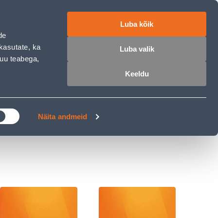
работе
ET
RU
EN
Luba kõik
de
Войти
Избранное
Корзина
kasutate, ka
Luba valik
muu teabega,
Keeldu
РОЧКА
КЛУБ МАСТЕРОВ
БЛОГИ
Näita andmeid