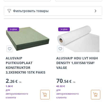
Фильтровать товары
Э-ЦЕНА
Э-ЦЕНА
ALUSVAIP
ALUSVAIP HDU LVT HIGH
PUITKIUDPLAAT
DENSITY 1,0X15M/15M²
KONSTRUKTOR
VALGE
3,3X590X790 15TK PAKIS
2
70
.26 €
.54 €
/tk
/tk
1
.36 €
42
.32 €
для
для
авторизованного
авторизованного
клиента
клиента