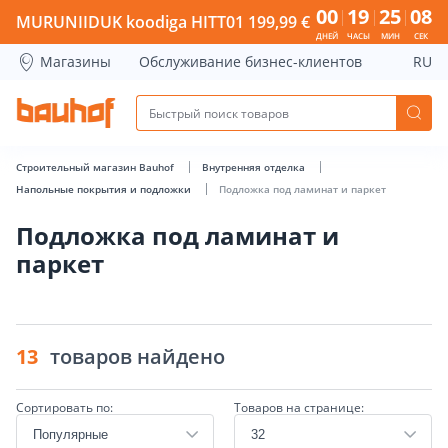
Подложка под ламинат и паркет - Bauhof has loaded
00
19
25
08
MURUNIIDUK koodiga HITT01 199,99 €
ДНЕЙ
ЧАСЫ
МИН
СЕК
Магазины
Обслуживание бизнес-клиентов
RU
Строительный магазин Bauhof
Внутренняя отделка
Напольные покрытия и подложки
Подложка под ламинат и паркет
Подложка под ламинат и
паркет
13
товаров найдено
Сортировать по:
Товаров на странице: