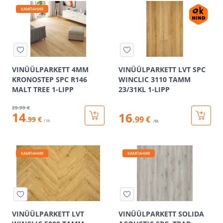
КАМПАНИЯ
VINÜÜLPARKETT 4MM
VINÜÜLPARKETT LVT SPC
KRONOSTEP SPC R146
WINCLIC 3110 TAMM
MALT TREE 1-LIPP
23/31KL 1-LIPP
29
.99 €
14
16
.99 €
.99 €
/ tk
/tk
КАМПАНИЯ
КАМПАНИЯ
VINÜÜLPARKETT LVT
VINÜÜLPARKETT SOLIDA