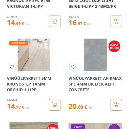
KRONOSTEP SPC R145
5MM COOL OAK LIGHT
VICTORIAN 1-LIPP
BEIGE 1-LIPP 2,43M2/PK
29
.99 €
26
.12 €
14
16
.99 €
.97 €
/ tk
/ tk
КАМПАНИЯ
VINÜÜLPARKETT 5MM
VINÜÜLPARKETT AFIRMAX
KRONOSTEP TAMM
SPC 4MM BICLICK ALPI
ORCHID 1-LIPP
CONCRETE
29
.99 €
14
20
.00 €
.99 €
/ tk
/tk
Э-ЦЕНА