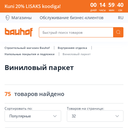
Виниловый паркет - Bauhof has loaded
00
14
59
39
Kuni 20% LISAKS koodiga!
ДНЕЙ
ЧАСЫ
МИН
СЕК
Магазины
Обслуживание бизнес-клиентов
RU
Строительный магазин Bauhof
Внутренняя отделка
Напольные покрытия и подложки
Виниловый паркет
Виниловый паркет
75
товаров найдено
Сортировать по:
Товаров на странице: