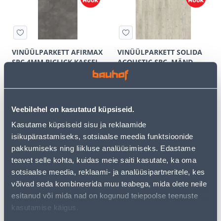
VINÜÜLPARKETT AFIRMAX
VINÜÜLPARKETT SOLIDA
SPC 4MM BICLICK KASSEL
ACOUSTIC SPC, MÄND,
CONCRETE
CL32 04242, 2,61 M² PAKIS
20
16
.00 €
.00 €
/tk
/tk
Veebilehel on kasutatud küpsiseid.
Kasutame küpsiseid sisu ja reklaamide
Э-ЦЕНА
isikupärastamiseks, sotsiaalse meedia funktsioonide
pakkumiseks ning liikluse analüüsimiseks. Edastame
teavet selle kohta, kuidas meie saiti kasutate, ka oma
sotsiaalse meedia, reklaami- ja analüüsipartneritele, kes
võivad seda kombineerida muu teabega, mida olete neile
VINÜÜLPARKETT LVT
VINÜÜLPARKETT SPC 4MM
4,5MM WINCLIC 5004
WINCLIC 3115 TAMM
esitanud või mida nad on kogunud teiepoolse teenuste
TAMM LIGHT SAND
NATURAL
kasutamise käigus.