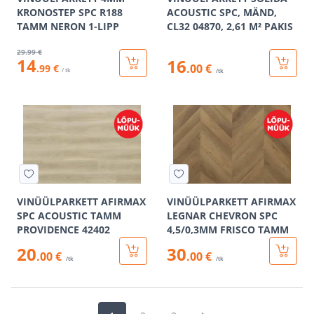
KRONOSTEP SPC R188
ACOUSTIC SPC, MÄND,
TAMM NERON 1-LIPP
CL32 04870, 2,61 M² PAKIS
29
.99 €
14
16
.00 €
.99 €
/ tk
/tk
VINÜÜLPARKETT AFIRMAX
VINÜÜLPARKETT AFIRMAX
SPC ACOUSTIC TAMM
LEGNAR CHEVRON SPC
PROVIDENCE 42402
4,5/0,3MM FRISCO TAMM
20
30
.00 €
.00 €
/tk
/tk