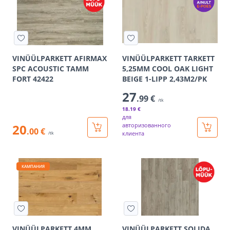
VINÜÜLPARKETT AFIRMAX
VINÜÜLPARKETT TARKETT
SPC ACOUSTIC TAMM
5,25MM COOL OAK LIGHT
FORT 42422
BEIGE 1-LIPP 2,43M2/PK
27
.99 €
/tk
18
.19 €
для
20
авторизованного
.00 €
клиента
/tk
КАМПАНИЯ
VINÜÜLPARKETT 4MM
VINÜÜLPARKETT SOLIDA