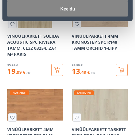
Keeldu
VINÜÜLPARKETT SOLIDA
VINÜÜLPARKETT 4MM
ACOUSTIC SPC RIVIERA
KRONOSTEP SPC R148
TAMM, CL32 03254, 2,61
TAMM ORCHID 1-LIPP
M² PAKIS
35
.99 €
29
.99 €
19
13
.99 €
.49 €
/ tk
/ tk
КАМПАНИЯ
КАМПАНИЯ
VINÜÜLPARKETT 4MM
VINÜÜLPARKETT TARKETT