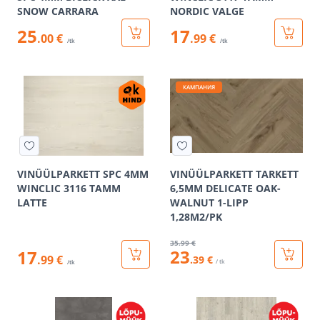
SNOW CARRARA
NORDIC VALGE
25
17
.00 €
.99 €
/tk
/tk
КАМПАНИЯ
VINÜÜLPARKETT SPC 4MM
VINÜÜLPARKETT TARKETT
WINCLIC 3116 TAMM
6,5MM DELICATE OAK-
LATTE
WALNUT 1-LIPP
1,28M2/PK
35
.99 €
23
17
.99 €
.39 €
/ tk
/tk