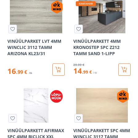
КАМПАНИЯ
VINÜÜLPARKET LVT 4MM
VINÜÜLPARKETT 4MM
WINCLIC 3112 TAMM
KRONOSTEP SPC Z212
ARIZONA KL23/31
TAMM SAND 1-LIPP
29
.99 €
14
16
.99 €
.99 €
/ tk
/tk
VINÜÜLPARKETT AFIRMAX
VINÜÜLPARKETT SPC 4MM
SPC 4MM BICLICK XXL
WINCLIC 3117 TAMM