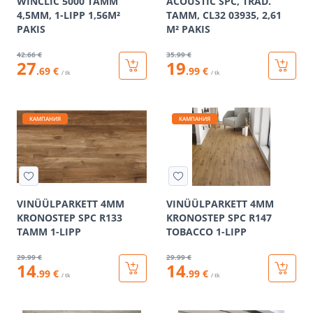
WINCLIC 5000 TAMM
ACOUSTIC SPC, TRAD.
4,5MM, 1-LIPP 1,56M²
TAMM, CL32 03935, 2,61
PAKIS
M² PAKIS
42
.66 €
35
.99 €
27
19
.69 €
.99 €
/ tk
/ tk
КАМПАНИЯ
КАМПАНИЯ
VINÜÜLPARKETT 4MM
VINÜÜLPARKETT 4MM
KRONOSTEP SPC R133
KRONOSTEP SPC R147
TAMM 1-LIPP
TOBACCO 1-LIPP
29
.99 €
29
.99 €
14
14
.99 €
.99 €
/ tk
/ tk