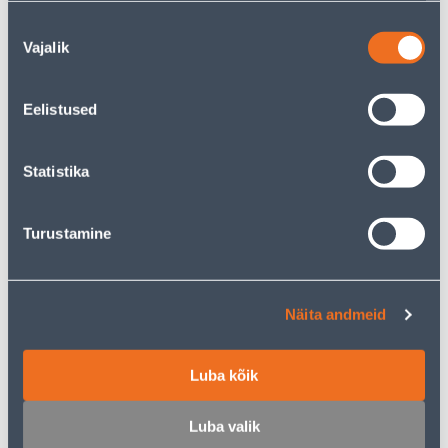
42
.99 €
/tk
22
.99 €
Nõusoleku
для
Vajalik
valik
авторизованного
17
.99 €
клиента
/tk
Eelistused
КАМПАНИЯ
КАМПАНИЯ
Statistika
Turustamine
VINÜÜLPARKETT SOLIDA
VINÜÜLPARKETT SOLIDA
ACOUSTIC SPC RIVIERA
ACOUSTIC SPC RIVIERA
TAMM, CL32 03227, 2,61
TAMM, CL32 03239, 2,61
Näita andmeid
M² PAKIS
M² PAKIS
35
.99 €
35
.99 €
19
19
Luba kõik
.99 €
.99 €
/ tk
/ tk
Luba valik
КАМПАНИЯ
КАМПАНИЯ