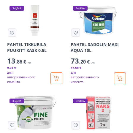
Э-ЦЕНА
Э-ЦЕНА
PAHTEL TIKKURILA
PAHTEL SADOLIN MAXI
PUUKITT KASK 0,5L
AQUA 10L
13
73
.86 €
.20 €
/tk
/tk
9
.01 €
47
.58 €
для
для
авторизованного
авторизованного
клиента
клиента
Э-ЦЕНА
Э-ЦЕНА