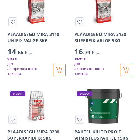
PLAADISEGU MIRA 3110
PLAADISEGU MIRA 3130
UNIFIX VALGE 5KG
SUPERFIX VALGE 5KG
14
16
.66 €
.79 €
/tk
/tk
9
.53 €
10
.91 €
для
для
авторизованного
авторизованного
клиента
клиента
Э-ЦЕНА
Э-ЦЕНА
PLAADISEGU MIRA 3230
PAHTEL KIILTO PRO E
SUPERRAPIDFIX 5KG
VIIMISTLUSPAHTEL 15KG