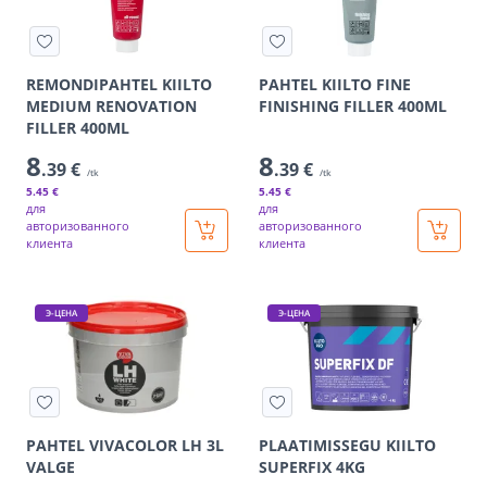
REMONDIPAHTEL KIILTO
PAHTEL KIILTO FINE
MEDIUM RENOVATION
FINISHING FILLER 400ML
FILLER 400ML
8
8
.39 €
.39 €
/tk
/tk
5
.45 €
5
.45 €
для
для
авторизованного
авторизованного
клиента
клиента
Э-ЦЕНА
Э-ЦЕНА
PAHTEL VIVACOLOR LH 3L
PLAATIMISSEGU KIILTO
VALGE
SUPERFIX 4KG