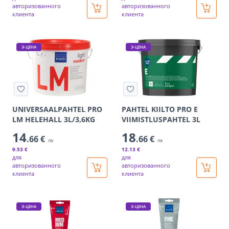
авторизованного
авторизованного
клиента
клиента
Э-ЦЕНА
Э-ЦЕНА
UNIVERSAALPAHTEL PRO
PAHTEL KIILTO PRO E
LM HELEHALL 3L/3,6KG
VIIMISTLUSPAHTEL 3L
14
18
.66 €
.66 €
/tk
/tk
9
.53 €
12
.13 €
для
для
авторизованного
авторизованного
клиента
клиента
Э-ЦЕНА
Э-ЦЕНА