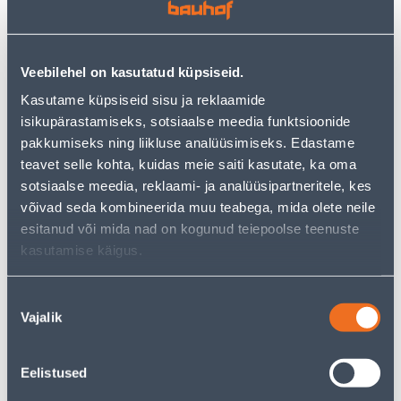
PARANDUSPAHTEL
PARANDUSPAHTEL
Veebilehel on kasutatud küpsiseid.
MASTON HALLIKAS BEEŽ
MASTON HELEBEEŽ 45ML
Kasutame küpsiseid sisu ja reklaamide
45ML
isikupärastamiseks, sotsiaalse meedia funktsioonide
7
7
.99 €
.99 €
/tk
/tk
pakkumiseks ning liikluse analüüsimiseks. Edastame
5
.19 €
5
.19 €
teavet selle kohta, kuidas meie saiti kasutate, ka oma
для
для
авторизованного
авторизованного
sotsiaalse meedia, reklaami- ja analüüsipartneritele, kes
клиента
клиента
võivad seda kombineerida muu teabega, mida olete neile
esitanud või mida nad on kogunud teiepoolse teenuste
kasutamise käigus.
Э-ЦЕНА
Э-ЦЕНА
Nõusoleku
Vajalik
valik
PARANDUSPAHTEL
PARANDUSPAHTEL
Eelistused
MASTON KIRSS 45ML
MASTON PRUUN 45ML