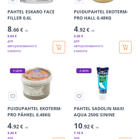
PAHTEL ESKARO FACE
PUIDUPAHTEL EKOTERM-
FILLER 0,6L
PRO HALL 0,48KG
8
4
.66 €
.92 €
/tk
/tk
5
.63 €
3
.20 €
для
для
авторизованного
авторизованного
клиента
клиента
Э-ЦЕНА
Э-ЦЕНА
PUIDUPAHTEL EKOTERM-
PAHTEL SADOLIN MAXI
PRO PÄHKEL 0,48KG
AQUA 250G SININE
4
10
.92 €
.92 €
/tk
/tk
3
.20 €
7
.10 €
для
для