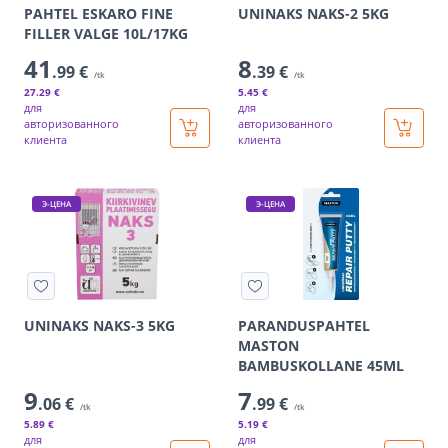
PAHTEL ESKARO FINE
UNINAKS NAKS-2 5KG
FILLER VALGE 10L/17KG
41
8
.99 €
.39 €
/tk
/tk
27
.29 €
5
.45 €
для
для
авторизованного
авторизованного
клиента
клиента
Э-ЦЕНА
Э-ЦЕНА
UNINAKS NAKS-3 5KG
PARANDUSPAHTEL
MASTON
BAMBUSKOLLANE 45ML
9
7
.06 €
.99 €
/tk
/tk
5
.89 €
5
.19 €
для
для