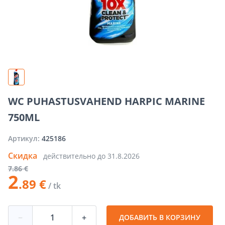
WC PUHASTUSVAHEND HARPIC MARINE
750ML
Артикул:
425186
Скидка
действительно до
31.8.2026
7
.86 €
2
.89 €
/ tk
−
+
ДОБАВИТЬ В КОРЗИНУ