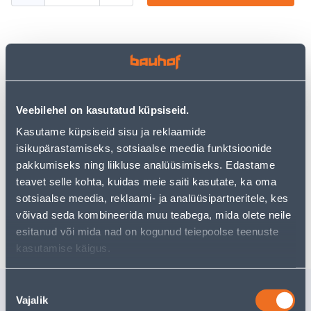
Посмотреть наличие
• WC-puhastusvahend.
Veebilehel on kasutatud küpsiseid.
• 14-päevane tagastusõigus
Kasutame küpsiseid sisu ja reklaamide
isikupärastamiseks, sotsiaalse meedia funktsioonide
Предполагаемая доставка 3,69 € от 2-5 tööpäeva
pakkumiseks ning liikluse analüüsimiseks. Edastame
teavet selle kohta, kuidas meie saiti kasutate, ka oma
Посылочный автомат от 2,29 € с 2-5 tööpäeva
sotsiaalse meedia, reklaami- ja analüüsipartneritele, kes
võivad seda kombineerida muu teabega, mida olete neile
Забрать в магазине, с 09.08.2026
esitanud või mida nad on kogunud teiepoolse teenuste
kasutamise käigus.
Nõusoleku
Похожие продукты
Vajalik
valik