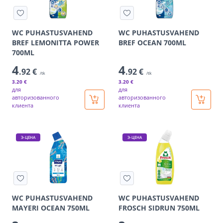
WC PUHASTUSVAHEND
WC PUHASTUSVAHEND
BREF LEMONITTA POWER
BREF OCEAN 700ML
700ML
4
4
.92 €
.92 €
/tk
/tk
3
.20 €
3
.20 €
для
для
авторизованного
авторизованного
клиента
клиента
Э-ЦЕНА
Э-ЦЕНА
WC PUHASTUSVAHEND
WC PUHASTUSVAHEND
MAYERI OCEAN 750ML
FROSCH SIDRUN 750ML