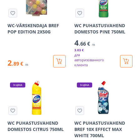
WC-VÄRSKENDAJA BREF
WC PUHASTUSVAHEND
POP EDITION 2X50G
DOMESTOS PINE 750ML
4
.66 €
/tk
3
.03 €
для
2
авторизованного
.89 €
клиента
/tk
Э-ЦЕНА
Э-ЦЕНА
WC PUHASTUSVAHEND
WC PUHASTUSVAHEND
DOMESTOS CITRUS 750ML
BREF 10X EFFECT MAX
WHITE 700ML