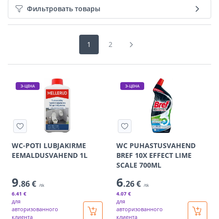
Фильтровать товары
1
2
Э-ЦЕНА
Э-ЦЕНА
WC-POTI LUBJAKIRME
WC PUHASTUSVAHEND
EEMALDUSVAHEND 1L
BREF 10X EFFECT LIME
SCALE 700ML
9
6
.86 €
.26 €
/tk
/tk
6
.41 €
4
.07 €
для
для
авторизованного
авторизованного
клиента
клиента