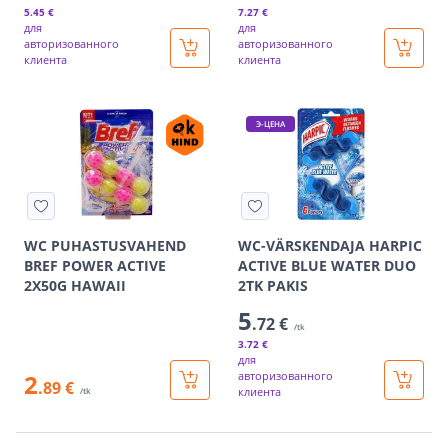
5
.45 €
7
.27 €
для
для
авторизованного
авторизованного
клиента
клиента
Э-ЦЕНА
WC PUHASTUSVAHEND
WC-VÄRSKENDAJA HARPIC
BREF POWER ACTIVE
ACTIVE BLUE WATER DUO
2X50G HAWAII
2TK PAKIS
5
.72 €
/tk
3
.72 €
для
2
авторизованного
.89 €
клиента
/tk