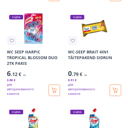
Э-ЦЕНА
Э-ЦЕНА
WC SEEP HARPIC
WC-SEEP BRAIT 4IN1
TROPICAL BLOSSOM DUO
TÄITEPAKEND SIDRUN
2TK PAKIS
6
0
.12 €
.79 €
/tk
/tk
3
.98 €
0
.51 €
для
для
авторизованного
авторизованного
клиента
клиента
Э-ЦЕНА
Э-ЦЕНА