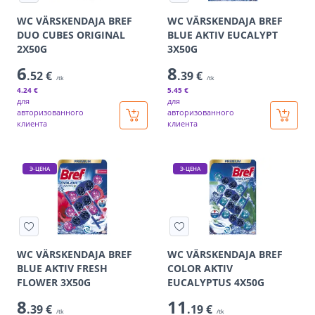
WC VÄRSKENDAJA BREF
WC VÄRSKENDAJA BREF
DUO CUBES ORIGINAL
BLUE AKTIV EUCALYPT
2X50G
3X50G
6
8
.52 €
.39 €
/tk
/tk
4
.24 €
5
.45 €
для
для
авторизованного
авторизованного
клиента
клиента
Э-ЦЕНА
Э-ЦЕНА
WC VÄRSKENDAJA BREF
WC VÄRSKENDAJA BREF
BLUE AKTIV FRESH
COLOR AKTIV
FLOWER 3X50G
EUCALYPTUS 4X50G
8
11
.39 €
.19 €
/tk
/tk