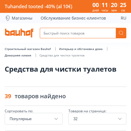
Средства для чистки туалетов - Bauhof has loaded
00
11
20
24
Tuhanded tooted -40% (al 10€)
ДНЕЙ
ЧАСЫ
МИН
СЕК
Магазины
Обслуживание бизнес-клиентов
RU
Строительный магазин Bauhof
Интерьер и обстановка дома
Домашняя химия
Средства для чистки туалетов
Средства для чистки туалетов
39
товаров найдено
Сортировать по:
Товаров на странице: