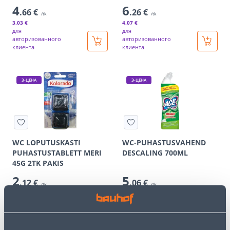
4
6
.66 €
.26 €
/tk
/tk
3
.03 €
4
.07 €
для
для
авторизованного
авторизованного
клиента
клиента
Э-ЦЕНА
Э-ЦЕНА
WC LOPUTUSKASTI
WC-PUHASTUSVAHEND
PUHASTUSTABLETT MERI
DESCALING 700ML
45G 2TK PAKIS
2
5
.12 €
.06 €
/tk
/tk
1
.38 €
3
.29 €
для
для
авторизованного
авторизованного
клиента
клиента