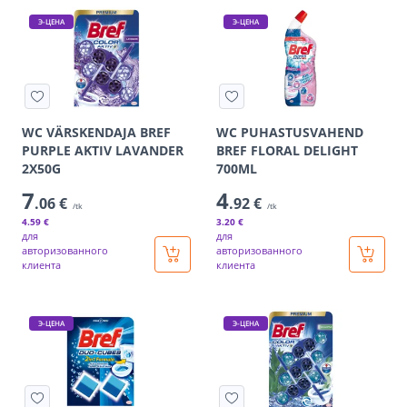
Э-ЦЕНА
Э-ЦЕНА
WC VÄRSKENDAJA BREF
WC PUHASTUSVAHEND
PURPLE AKTIV LAVANDER
BREF FLORAL DELIGHT
2X50G
700ML
7
4
.06 €
.92 €
/tk
/tk
4
.59 €
3
.20 €
для
для
авторизованного
авторизованного
клиента
клиента
Э-ЦЕНА
Э-ЦЕНА