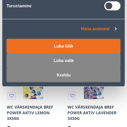
Turustamine
WC PUHASTUSVAHEND
WC-SEEP BRAIT 4IN1
NORD CLEAN OCEAN
TÄITEPAKEND OOKEAN
FRESH 750ML
Näita andmeid
2
0
.66 €
.79 €
/tk
/tk
1
.73 €
0
.51 €
для
для
Luba kõik
авторизованного
авторизованного
клиента
клиента
Luba valik
Э-ЦЕНА
Э-ЦЕНА
Keeldu
WC VÄRSKENDAJA BREF
WC VÄRSKENDAJA BREF
POWER AKTIV LEMON
POWER AKTIV LAVENDER
3X50G
3X50G