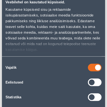
Veebilehel on kasutatud küpsiseid.
Kasutame küpsiseid sisu ja reklaamide
Э-ЦЕНА
Э-ЦЕНА
isikupärastamiseks, sotsiaalse meedia funktsioonide
pakkumiseks ning liikluse analüüsimiseks. Edastame
teavet selle kohta, kuidas meie saiti kasutate, ka oma
sotsiaalse meedia, reklaami- ja analüüsipartneritele, kes
võivad seda kombineerida muu teabega, mida olete neile
WC PUHASTUSVAHEND
PUHASTUSVAHEND TRI-
HARPIC POWER PLUS
BIO VANNITUBADE JA WC-
esitanud või mida nad on kogunud teiepoolse teenuste
HYGIENE 750ML
DE JAOKS BIO 420 ML
kasutamise käigus.
5
6
.86 €
.66 €
/tk
/tk
3
.81 €
4
.33 €
Nõusoleku
для
для
Vajalik
valik
авторизованного
авторизованного
клиента
клиента
Eelistused
Э-ЦЕНА
Э-ЦЕНА
Statistika