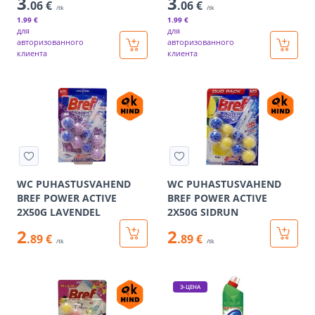
3
3
.06 €
.06 €
/tk
/tk
1
.99 €
1
.99 €
для
для
авторизованного
авторизованного
клиента
клиента
WC PUHASTUSVAHEND
WC PUHASTUSVAHEND
BREF POWER ACTIVE
BREF POWER ACTIVE
2X50G LAVENDEL
2X50G SIDRUN
2
2
.89 €
.89 €
/tk
/tk
Э-ЦЕНА