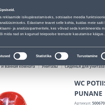
01
06
03
55
Tuhanded tooted -40% (al 10€)
ДНЕЙ
ЧАСЫ
МИН
СЕК
üpsiseid.
Обслуживание частных клиентов
Услуги
Предложения о 
a reklaamide isikupärastamiseks, sotsiaalse meedia funktsiooni
analüüsimiseks. Edastame teavet selle kohta, kuidas meie saiti 
klaami- ja analüüsipartneritele, kes võivad seda kombineerida 
ПОИСК
 või mida nad on kogunud teiepoolse teenuste kasutamise käigus.
АТАЛОГИ
АРЕНДА ИНСТРУМЕНТОВ
РАСС
stused
Statistika
Turustamine
 и ванная комната
Унитазы
Сиденья для унитаз
WC POTII
PUNANE
Артикул:
500670