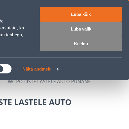
Luba kõik
работе
ET
RU
EN
de
kasutate, ka
Luba valik
muu teabega,
Войти
Избранное
Корзина
Keeldu
РОЧКА
КЛУБ МАСТЕРОВ
БЛОГИ
Näita andmeid
а
WC POTIISTE LASTELE AUTO PUNANE
STE LASTELE AUTO