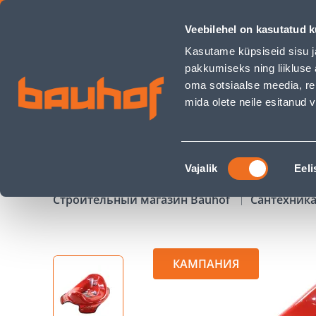
WC POTIISTE LASTELE AUTO PUNANE - Bauhof has loaded
Veebilehel on kasutatud k
Магазины
Обслуживание бизнес-клиентов
Kasutame küpsiseid sisu j
pakkumiseks ning liikluse 
oma sotsiaalse meedia, re
mida olete neile esitanud
ТОВАРЫ
АКЦИИ
К
Nõusoleku
Vajalik
Eeli
valik
Строительный магазин Bauhof
Сантехника
КАМПАНИЯ