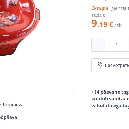
Скидка
действи
15
.32 €
9
.19 €
/ tk
−
Посмотреть
• 14 päevane tag
kuulub sanitaar-
5 tööpäeva
vahetata ega ta
ööpäeva