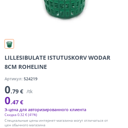
LILLESIBULATE ISTUTUSKORV WODAR
8CM ROHELINE
Артикул:
524219
0
.79 €
/tk
0
.47 €
Э-цена для авторизированного клиента
Скидка
0
.
32 €
(41%)
Специальные цены интернет-магазина могут отличаться от
цен обычного магазина