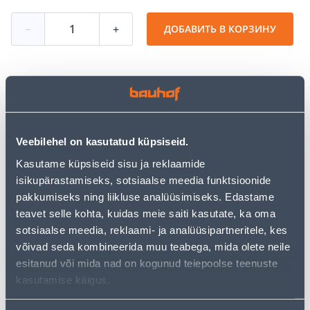
−
+
ДОБАВИТЬ В КОРЗИНУ
Посмотреть наличие
• Istutuskorv lillesibulate kaitsmiseks näriliste eest.
Veebilehel on kasutatud küpsiseid.
• Läbimõõt 8 cm, kõrgus 8 cm.
Kasutame küpsiseid sisu ja reklaamide
• 14-päevane tagastusõigus.
isikupärastamiseks, sotsiaalse meedia funktsioonide
pakkumiseks ning liikluse analüüsimiseks. Edastame
teavet selle kohta, kuidas meie saiti kasutate, ka oma
Предполагаемая доставка 3,69 € от 2-5 tööpäeva
sotsiaalse meedia, reklaami- ja analüüsipartneritele, kes
võivad seda kombineerida muu teabega, mida olete neile
Посылочный автомат от 2,29 € с 2-5 tööpäeva
esitanud või mida nad on kogunud teiepoolse teenuste
Забрать в магазине, с 09.08.2026
kasutamise käigus.