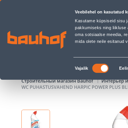
WC PUHASTUSVAHEND HARPIC POWER PLUS BLEACH 750ML -
Veebilehel on kasutatud k
Магазины
Обслуживание бизнес-клиентов
Kasutame küpsiseid sisu j
pakkumiseks ning liikluse 
oma sotsiaalse meedia, re
mida olete neile esitanud
ТОВАРЫ
АКЦИИ
К
Nõusoleku
Vajalik
Eeli
valik
Строительный магазин Bauhof
Интерьер и
WC PUHASTUSVAHEND HARPIC POWER PLUS BL