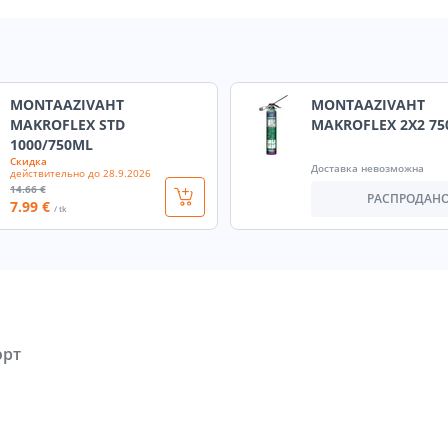
MONTAAZIVAHT
MONTAAZIVAHT
MAKROFLEX STD
MAKROFLEX 2X2 7
1000/750ML
Скидка
Доставка невозможна
действительно до
28.9.2026
14
.66 €
РАСПРОДАН
7
.99 €
/ tk
орт