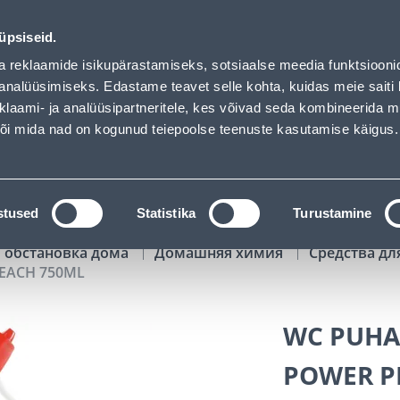
 Bauhof has loaded
00
14
29
33
Tuhanded tooted -40% (al 10€)
ДНЕЙ
ЧАСЫ
МИН
СЕК
üpsiseid.
Обслуживание частных клиентов
Услуги
Предложения о 
a reklaamide isikupärastamiseks, sotsiaalse meedia funktsiooni
analüüsimiseks. Edastame teavet selle kohta, kuidas meie saiti 
klaami- ja analüüsipartneritele, kes võivad seda kombineerida 
ПОИСК
 või mida nad on kogunud teiepoolse teenuste kasutamise käigus.
АТАЛОГИ
АРЕНДА ИНСТРУМЕНТОВ
РАСС
stused
Statistika
Turustamine
 обстановка дома
Домашняя химия
Средства дл
EACH 750ML
WC PUHA
POWER P