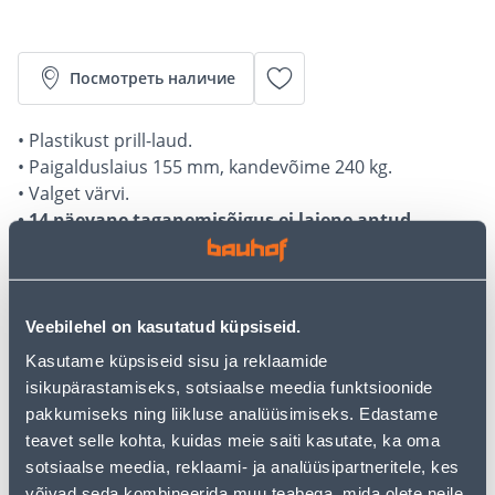
Посмотреть наличие
• Plastikust prill-laud.
• Paigalduslaius 155 mm, kandevõime 240 kg.
• Valget värvi.
• 14 päevane taganemisõigus ei laiene antud
tootele, sest kuulub sanitaar- ja hügieenitoodete
hulka ning seda ei vahetata ega tagastata.
Veebilehel on kasutatud küpsiseid.
Калькулятор рассрочки
Kasutame küpsiseid sisu ja reklaamide
Депозит
Платежи
isikupärastamiseks, sotsiaalse meedia funktsioonide
pakkumiseks ning liikluse analüüsimiseks. Edastame
teavet selle kohta, kuidas meie saiti kasutate, ka oma
12
sotsiaalse meedia, reklaami- ja analüüsipartneritele, kes
.52 €
Ежемесячный платеж
võivad seda kombineerida muu teabega, mida olete neile