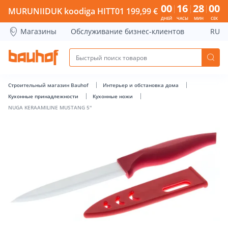
NUGA KERAAMILINE MUSTANG 5'' - Bauhof has loaded
00
16
27
59
MURUNIIDUK koodiga HITT01 199,99 €
ДНЕЙ
ЧАСЫ
МИН
СЕК
Магазины
Обслуживание бизнес-клиентов
RU
Строительный магазин Bauhof
Интерьер и обстановка дома
Кухонные принадлежности
Кухонные ножи
NUGA KERAAMILINE MUSTANG 5''