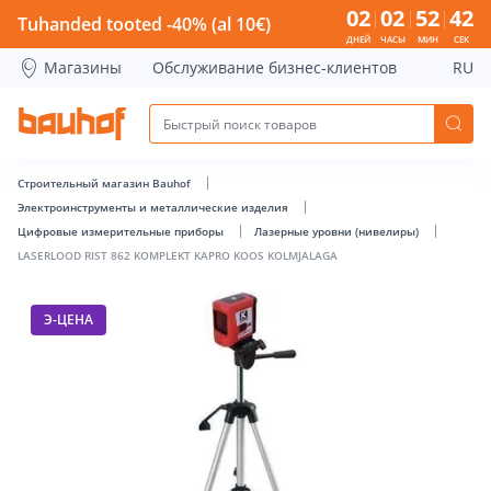
LASERLOOD RIST 862 KOMPLEKT KAPRO KOOS KOLMJALAGA -
02
02
52
42
Tuhanded tooted -40% (al 10€)
ДНЕЙ
ЧАСЫ
МИН
СЕК
Магазины
Обслуживание бизнес-клиентов
RU
Строительный магазин Bauhof
Электроинструменты и металлические изделия
Цифровые измерительные приборы
Лазерные уровни (нивелиры)
LASERLOOD RIST 862 KOMPLEKT KAPRO KOOS KOLMJALAGA
Э-ЦЕНА