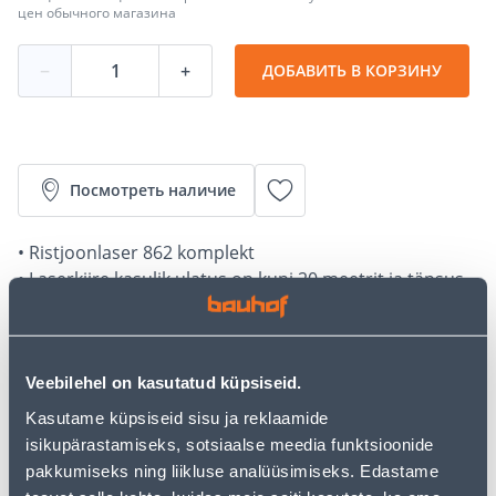
цен обычного магазина
−
+
ДОБАВИТЬ В КОРЗИНУ
Посмотреть наличие
• Ristjoonlaser 862 komplekt
• Laserkiire kasulik ulatus on kuni 20 meetrit ja täpsus
0,3mm/1m
• Iseloodimise ulatus on ±5°
• 2-aastane garantii
Veebilehel on kasutatud küpsiseid.
• 14-päevane tagastusõigus.
Kasutame küpsiseid sisu ja reklaamide
isikupärastamiseks, sotsiaalse meedia funktsioonide
Калькулятор рассрочки
pakkumiseks ning liikluse analüüsimiseks. Edastame
Депозит
Платежи