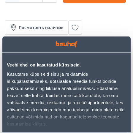
Посмотреть наличие
• Vaikselt sulguv prill-laud.
• Hügieeniline, lihtne paigaldada ja puhastada.
• Halli värvi.
Veebilehel on kasutatud küpsiseid.
• Reguleeritavad kinnitused 90-190 mm.
• 14 päevane taganemisõigus ei laiene antud
Kasutame küpsiseid sisu ja reklaamide
tootele, sest kuulub sanitaar- ja hügieenitoodete
isikupärastamiseks, sotsiaalse meedia funktsioonide
hulka ning seda ei vahetata ega tagastata.
pakkumiseks ning liikluse analüüsimiseks. Edastame
teavet selle kohta, kuidas meie saiti kasutate, ka oma
sotsiaalse meedia, reklaami- ja analüüsipartneritele, kes
Предполагаемая доставка 4,19 € от 2-5 tööpäeva
võivad seda kombineerida muu teabega, mida olete neile
esitanud või mida nad on kogunud teiepoolse teenuste
Посылочный автомат от 2,29 € с 2-5 tööpäeva
kasutamise käigus.
Забрать в магазине, с 09.08.2026